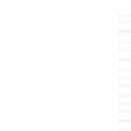
Sorte 
Bezeic
Karto
Conn
PUR 
Summ
Corin
Lunga
Saatb
Corin
Lunga
Saatb
Summ
Ditta