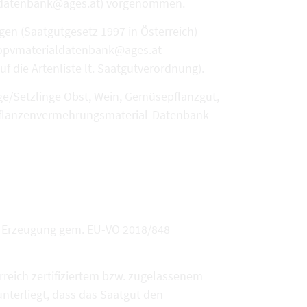
ialdatenbank@ages.at) vorgenommen.
en (Saatgutgesetz 1997 in Österreich)
biopvmaterialdatenbank@ages.at
die Artenliste lt. Saatgutverordnung).
ge/Setzlinge Obst, Wein, Gemüsepflanzgut,
O-Pflanzenvermehrungsmaterial-Datenbank
r Erzeugung gem. EU-VO 2018/848
rreich zertifiziertem bzw. zugelassenem
unterliegt, dass das Saatgut den