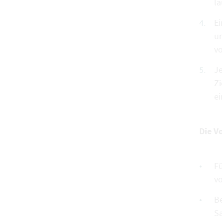
l
Ei
u
vo
Je
Z
e
Die V
Fü
vo
Be
Sa