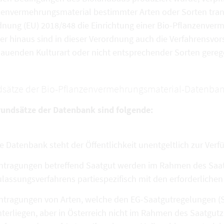
zenvermehrungsmaterial bestimmter Arten oder Sorten tran
dnung (EU) 2018/848 die Einrichtung einer Bio-Pflanzenve
r hinaus sind in dieser Verordnung auch die Verfahrensvors
auenden Kulturart oder nicht entsprechender Sorten gerege
sätze der Bio-Pflanzenvermehrungsmaterial-Datenban
rundsätze der Datenbank sind folgende:
e Datenbank steht der Öffentlichkeit unentgeltlich zur Verf
ntragungen betreffend Saatgut werden im Rahmen des Saatg
lassungsverfahrens partiespezifisch mit den erforderlich
ntragungen von Arten, welche den EG-Saatgutregelungen (S
terliegen, aber in Österreich nicht im Rahmen des Saatgutz