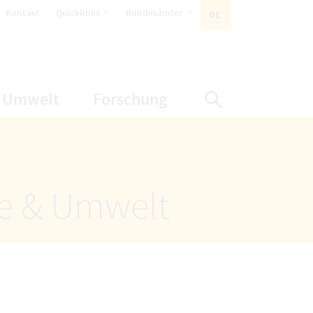
öffnet Untermenüpunkte
öffnet Untermenüpunkte
Kontakt
Quicklinks
Bundesämter
DE
AKTIVE SPRACHE:
nüpunkte
net Untermenüpunkte
öffnet Untermenüpunkte
öffnet Untermenüp
Umwelt
Forschung
Suche einbl
ze & Umwelt