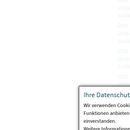
Lunga
Saatb
Ditta
Lunga
Saatb
Ditta
Lunga
Saatb
Ditta
Lunga
Saatb
Ihre Datenschut
Ditta
Wir verwenden Cooki
Lunga
Funktionen anbieten 
Saatb
einverstanden.
Ditta
Weitere Informatione