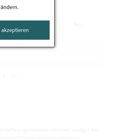
 ändern.
verfügbar
Bio
e akzeptieren
9
10
>
vermehrungsmaterial inklusive Saatgut das
chtend. Um die Verfügbarkeit von