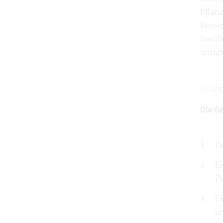
Pflan
Veror
Darübe
anzub
Grund
Die G
Di
Ei
Zu
Ei
un