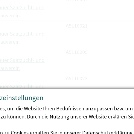
uer Saatzucht- und
auverein
A5L10021
uer Saatzucht- und
auverein
A5L10009
uer Saatzucht- und
auverein
A5L10023
uer Saatzucht- und
auverein
zeinstellungen
A5L10002
es, um die Website Ihren Bedüfnissen anzupassen bzw. um 
uer Saatzucht- und
zu können. Durch die Nutzung unserer Website erklären Sie
auverein
A5L10029
n zu Cookies erhalten Sie in unserer
Datenschutzerklärung
.