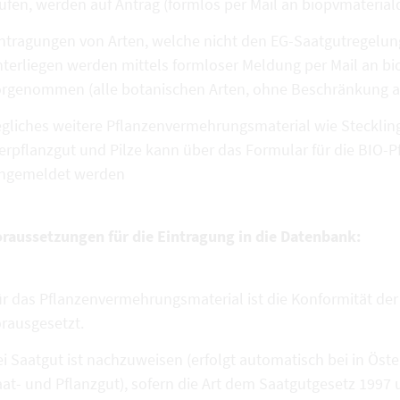
aufen, werden auf Antrag (formlos per Mail an biopvmater
ntragungen von Arten, welche nicht den EG-Saatgutregelung
nterliegen werden mittels formloser Meldung per Mail an 
rgenommen (alle botanischen Arten, ohne Beschränkung auf 
gliches weitere Pflanzenvermehrungsmaterial wie Stecklin
ierpflanzgut und Pilze kann über das Formular für die BI
ingemeldet werden
oraussetzungen für die Eintragung in die Datenbank:
r das Pflanzenvermehrungsmaterial ist die Konformität de
rausgesetzt.
i Saatgut ist nachzuweisen (erfolgt automatisch bei in Öste
at- und Pflanzgut), sofern die Art dem Saatgutgesetz 1997 