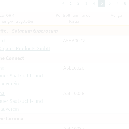
<
1
2
3
4
5
6
7
8
bzw. OHM-
Kontrollnummer der
Menge
hnung/Antragsteller
Partie
ffel -
Solanum tuberosum
ect
A5BA0072
Organic Products GmbH
e Connect
na
A5L10020
uer Saatzucht- und
auverein
na
A5L10028
uer Saatzucht- und
auverein
e Corinna
A5L10037