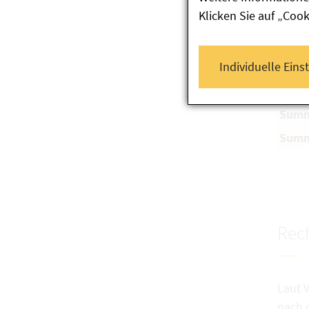
Lunga
Klicken Sie auf „Coo
Saatb
Ditta
Individuelle Eins
Lunga
Saatb
Summ
Summ
Rech
Laut 
nach 