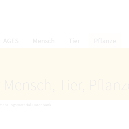
öffnet Untermenüpunkte
öffnet Untermenüpunkte
öffnet Unterme
öff
AGES
Mensch
Tier
Pflanze
 Mensch, Tier, Pflan
rmehrungsmaterial-Datenbank