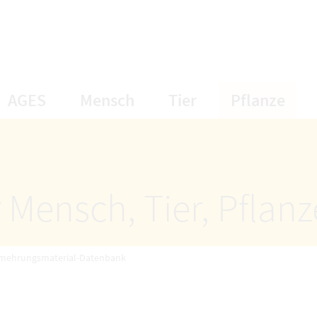
öffnet Untermenüpunkte
öffnet Untermenüpunkte
öffnet Unterme
öff
AGES
Mensch
Tier
Pflanze
 Mensch, Tier, Pflan
rmehrungsmaterial-Datenbank