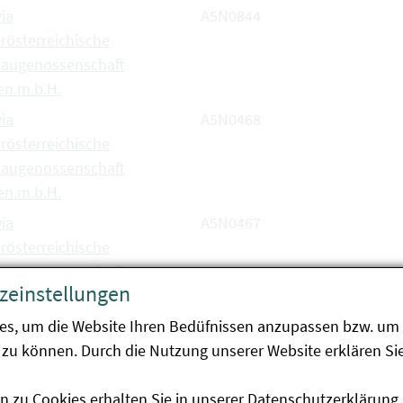
via
A5N0844
rösterreichische
baugenossenschaft
en.m.b.H.
via
A5N0468
rösterreichische
baugenossenschaft
en.m.b.H.
via
A5N0467
rösterreichische
baugenossenschaft
zeinstellungen
en.m.b.H.
es, um die Website Ihren Bedüfnissen anzupassen bzw. um 
e Valdivia
zu können. Durch die Nutzung unserer Website erklären Sie
e Kartoffel gesamt
n zu Cookies erhalten Sie in unserer
Datenschutzerklärung
.
<
5
6
7
8
9
10
11
12