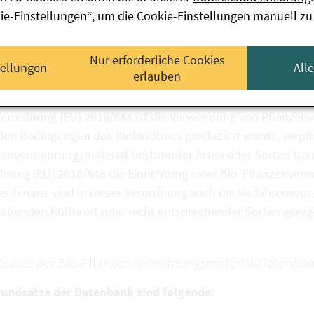
kie-Einstellungen“, um die Cookie-Einstellungen manuell zu
tliches
Nur erforderliche Cookies
tellungen
All
erlauben
Verordnung (EU) 2018/848 ist die Verwendung von Pflanzen
den Bedingungen des Biolandbaus produziert wurde, verpfli
zenvermehrungsmaterial bestimmter Arten oder Sorten tran
dnung (EU) 2018/848 die Einrichtung einer Bio-Pflanzenve
r hinaus sind in dieser Verordnung auch die Verfahrensvors
auenden Kulturart oder nicht entsprechender Sorten gerege
sätze der Bio-Pflanzenvermehrungsmaterial-Datenban
rundsätze der Datenbank sind folgende: