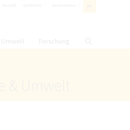
öffnet Untermenüpunkte
öffnet Untermenüpunkte
Kontakt
Quicklinks
Bundesämter
DE
AKTIVE SPRACHE:
nüpunkte
net Untermenüpunkte
öffnet Untermenüpunkte
öffnet Untermenüp
Umwelt
Forschung
Suche einbl
ze & Umwelt