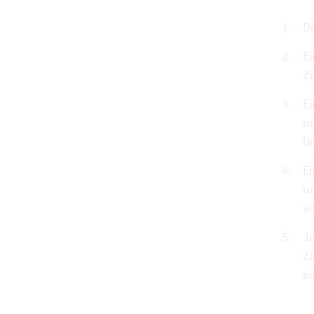
Di
Ei
Zu
Ei
un
l
Ei
u
vo
Je
Z
e