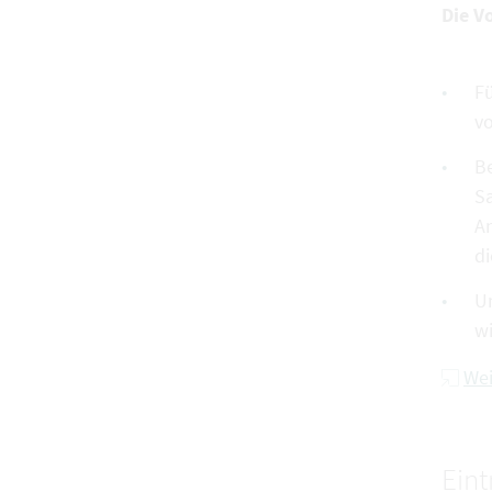
Die V
Fü
vo
Be
Sa
A
di
U
wi
Wei
Ein