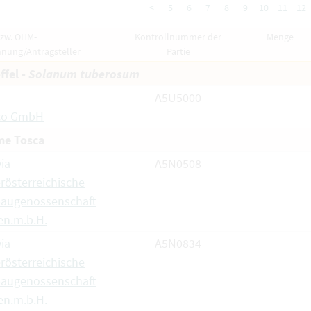
<
5
6
7
8
9
10
11
12
bzw. OHM-
Kontrollnummer der
Menge
hnung/Antragsteller
Partie
ffel -
Solanum tuberosum
a
A5U5000
co GmbH
e Tosca
via
A5N0508
rösterreichische
baugenossenschaft
en.m.b.H.
via
A5N0834
rösterreichische
baugenossenschaft
en.m.b.H.