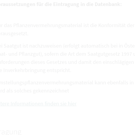
oraussetzungen für die Eintragung in die Datenbank:
r das Pflanzenvermehrungsmaterial ist die Konformität de
rausgesetzt.
i Saatgut ist nachzuweisen (erfolgt automatisch bei in Öste
at- und Pflanzgut), sofern die Art dem Saatgutgesetz 1997 
nforderungen dieses Gesetzes und damit den einschlägige
e Inverkehrbringung entspricht.
mstellungspflanzenvermehrungsmaterial kann ebenfalls 
rd als solches gekennzeichnet
tere Informationen finden sie hier
tragung