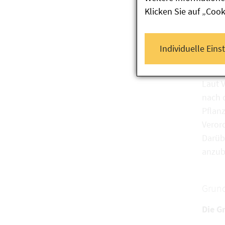
Klicken Sie auf „Coo
Rech
Individuelle Eins
Laut 
nach 
Pflan
Veror
Darübe
anzub
Grund
Die G