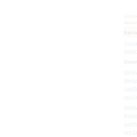
Sorte 
Bezeic
Karto
Tosc
Mele
Summ
Valdi
Niede
Saat
reg.G
Valdi
Niede
Saat
reg.G