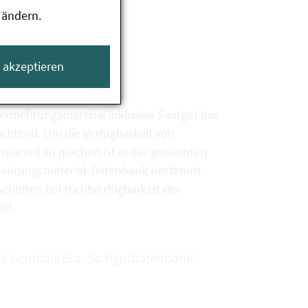
 ändern.
e akzeptieren
vermehrungsmaterial inklusive Saatgut das
chtend. Um die Verfügbarkeit von
sparent zu machen ist in der genannten
rmehrungsmaterial-Datenbank bestimmt.
chriften bei Nichtverfügbarkeit der
lt.
k (vormals Bio- Saatgutdatenbank)