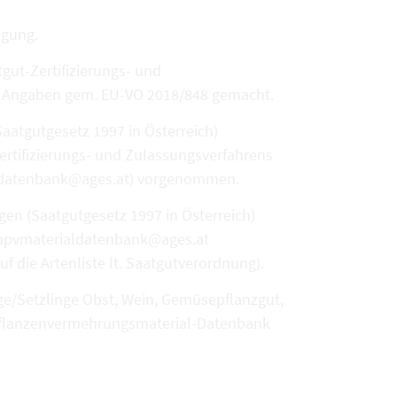
ügung.
ut-Zertifizierungs- und
en Angaben gem. EU-VO 2018/848 gemacht.
aatgutgesetz 1997 in Österreich)
ertifizierungs- und Zulassungsverfahrens
ialdatenbank@ages.at) vorgenommen.
en (Saatgutgesetz 1997 in Österreich)
biopvmaterialdatenbank@ages.at
die Artenliste lt. Saatgutverordnung).
ge/Setzlinge Obst, Wein, Gemüsepflanzgut,
O-Pflanzenvermehrungsmaterial-Datenbank