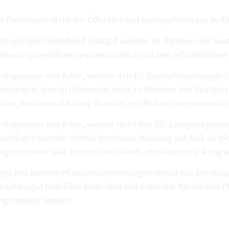
e Datenbank steht der Öffentlichkeit unentgeltlich zur Verf
ntragungen betreffend Saatgut werden im Rahmen des Saatg
lassungsverfahrens partiespezifisch mit den erforderlich
ntragungen von Arten, welche den EG-Saatgutregelungen (S
terliegen, aber in Österreich nicht im Rahmen des Saatgutz
aufen, werden auf Antrag (formlos per Mail an biopvmater
ntragungen von Arten, welche nicht den EG-Saatgutregelung
nterliegen werden mittels formloser Meldung per Mail an 
rgenommen (alle botanischen Arten, ohne Beschränkung auf 
gliches weitere Pflanzenvermehrungsmaterial wie Stecklin
ierpflanzgut und Pilze kann über das Formular für die BI
ingemeldet werden