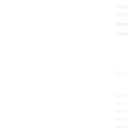
Supe
Binge
Summ
Summ
Rech
Laut 
nach 
Pflan
Veror
Darübe