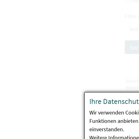
Zei
Filter
Sorte 
Bezeic
Kohlr
Ihre Datenschut
Blaril
Wir verwenden Cooki
Binge
Funktionen anbieten 
Summ
einverstanden.
Weitere Informatione
Eder