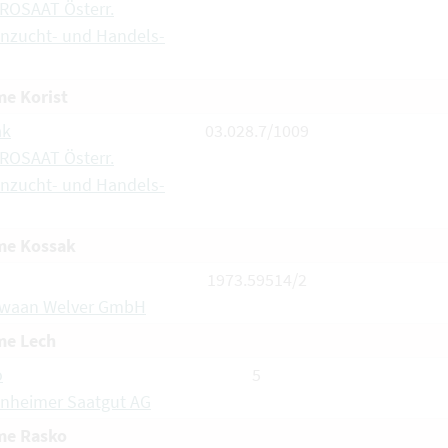
ROSAAT Österr.
nzucht- und Handels-
e Korist
ak
03.028.7/1009
ROSAAT Österr.
nzucht- und Handels-
e Kossak
1973.59514/2
Zwaan Welver GmbH
e Lech
o
5
nheimer Saatgut AG
e Rasko