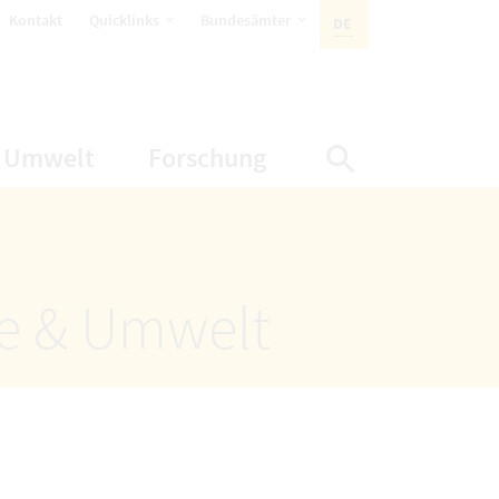
öffnet Untermenüpunkte
öffnet Untermenüpunkte
Kontakt
Quicklinks
Bundesämter
DE
AKTIVE SPRACHE:
nüpunkte
net Untermenüpunkte
öffnet Untermenüpunkte
öffnet Untermenüp
Umwelt
Forschung
Suche einbl
ze & Umwelt