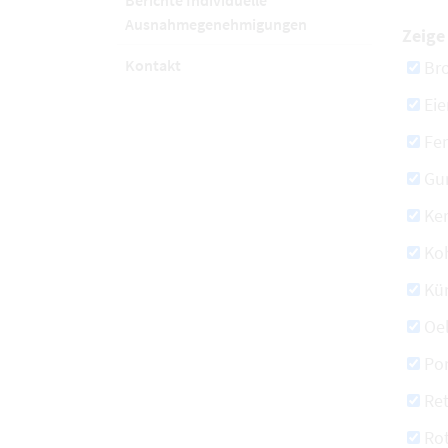
Berichte Individuelle
Ausnahmegenehmigungen
Zeige 
Kontakt
Bro
Eie
Fe
Gu
Ke
Koh
Kür
Oe
Po
Ret
Ro