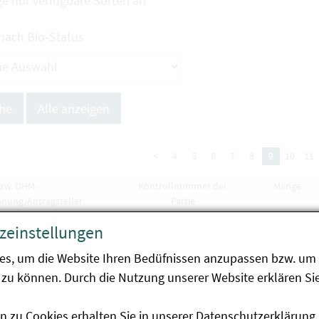
ge nur verfügbare Sorten an
 nach Bio-Status
<
4
5
6
7
8
9
10
11
bzw. OHM-
Kontrollnummer der
Menge
hnung/Antragsteller
Partie
abi -
Brassica oleracea
zeinstellungen
2
es, um die Website Ihren Bedüfnissen anzupassen bzw. um 
nheimer Saatgut AG
zu können. Durch die Nutzung unserer Website erklären Sie
e Blaril
n zu Cookies erhalten Sie in unserer
Datenschutzerklärung
.
1973.59514/1