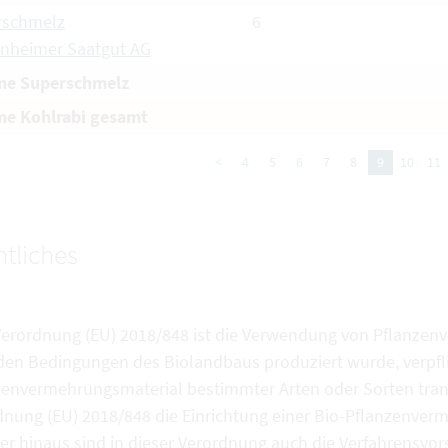
rschmelz
6
nheimer Saatgut AG
e Superschmelz
e Kohlrabi gesamt
<
4
5
6
7
8
9
10
11
tliches
Verordnung (EU) 2018/848 ist die Verwendung von Pflanzen
den Bedingungen des Biolandbaus produziert wurde, verpfli
zenvermehrungsmaterial bestimmter Arten oder Sorten tran
dnung (EU) 2018/848 die Einrichtung einer Bio-Pflanzenve
r hinaus sind in dieser Verordnung auch die Verfahrensvors