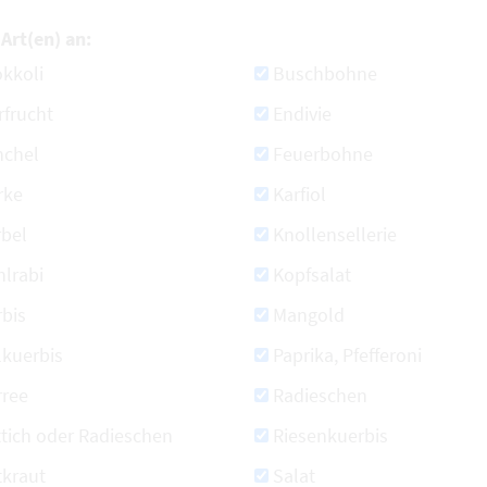
Art(en) an:
kkoli
Buschbohne
rfrucht
Endivie
nchel
Feuerbohne
rke
Karfiol
rbel
Knollensellerie
lrabi
Kopfsalat
bis
Mangold
lkuerbis
Paprika, Pfefferoni
rree
Radieschen
tich oder Radieschen
Riesenkuerbis
tkraut
Salat