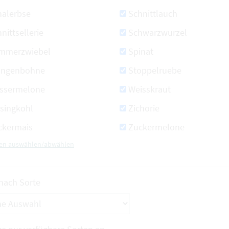
halerbse
Schnittlauch
nittsellerie
Schwarzwurzel
mmerzwiebel
Spinat
angenbohne
Stoppelruebe
ssermelone
Weisskraut
rsingkohl
Zichorie
ckermais
Zuckermelone
rten auswählen/abwählen
 nach Sorte