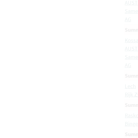
AUST
Same
AG
Summ
Koss
AUST
Same
AG
Summ
Lech
Rijk 
Summ
Rask
Binge
Summ