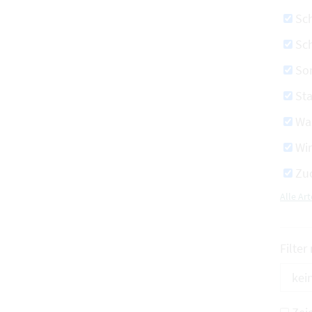
Sc
Sch
So
St
Wa
Wi
Zu
Alle A
Filter