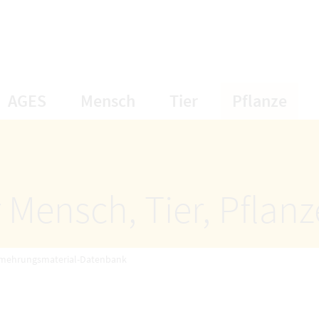
öffnet Untermenüpunkte
öffnet Untermenüpunkte
öffnet Unterme
öff
AGES
Mensch
Tier
Pflanze
 Mensch, Tier, Pflan
rmehrungsmaterial-Datenbank