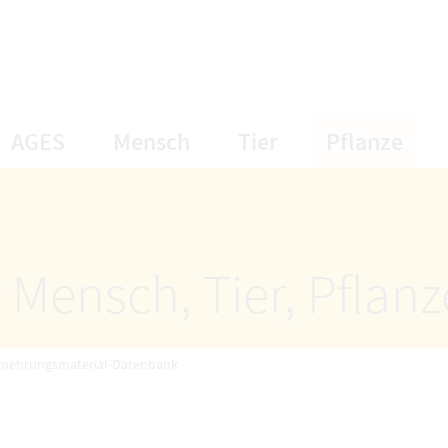
öffnet Untermenüpunkte
öffnet Untermenüpunkte
öffnet Unterme
öff
AGES
Mensch
Tier
Pflanze
 Mensch, Tier, Pflan
rmehrungsmaterial-Datenbank