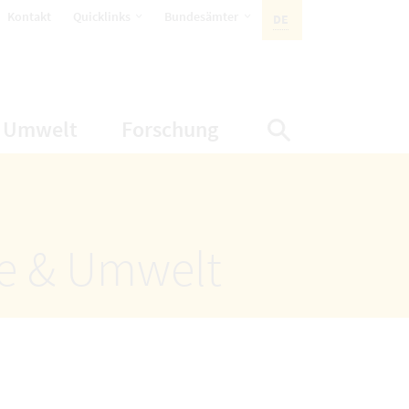
öffnet Untermenüpunkte
öffnet Untermenüpunkte
Kontakt
Quicklinks
Bundesämter
DE
AKTIVE SPRACHE:
nüpunkte
net Untermenüpunkte
öffnet Untermenüpunkte
öffnet Untermenüp
Umwelt
Forschung
Suche einbl
ze & Umwelt