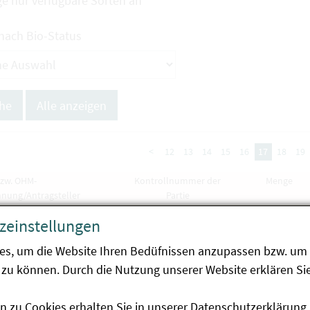
ge nur verfügbare Sorten an
 nach Bio-Status
<
12
13
14
15
16
17
18
19
bzw. OHM-
Kontrollnummer der
Menge
hnung/Antragsteller
Partie
ka, Pfefferoni -
Capsicum annuum
zeinstellungen
Tao
03.701.9/0009
es, um die Website Ihren Bedüfnissen anzupassen bzw. um 
ROSAAT Österr.
zu können. Durch die Nutzung unserer Website erklären Sie
nzucht- und Handels-
n zu Cookies erhalten Sie in unserer
Datenschutzerklärung
.