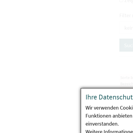
Zei
Filter
Sorte 
Bezeic
Papri
Ihre Datenschut
Koh 
Wir verwenden Cooki
AUST
Funktionen anbieten 
Same
einverstanden.
AG
Weitere Informatione