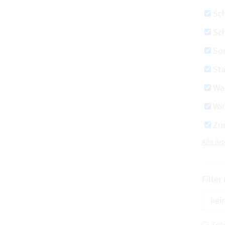
Sc
Sch
So
St
Wa
Wi
Zu
Alle A
Filter