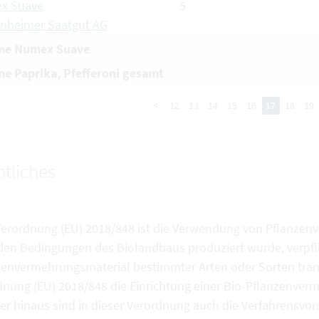
x Suave
5
nheimer Saatgut AG
e Numex Suave
 Paprika, Pfefferoni gesamt
<
12
13
14
15
16
17
18
19
tliches
Verordnung (EU) 2018/848 ist die Verwendung von Pflanzen
den Bedingungen des Biolandbaus produziert wurde, verpfli
zenvermehrungsmaterial bestimmter Arten oder Sorten tran
dnung (EU) 2018/848 die Einrichtung einer Bio-Pflanzenve
r hinaus sind in dieser Verordnung auch die Verfahrensvors