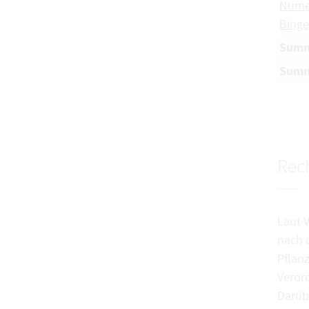
Nume
Binge
Summ
Summe
Rech
Laut 
nach 
Pflan
Veror
Darübe