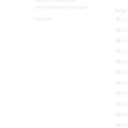
Berichte Individuelle
Ausnahmegenehmigungen
Zeige 
Kontakt
Bro
Eie
Fe
Gu
Ke
Koh
Kür
Oe
Po
Ret
Ro