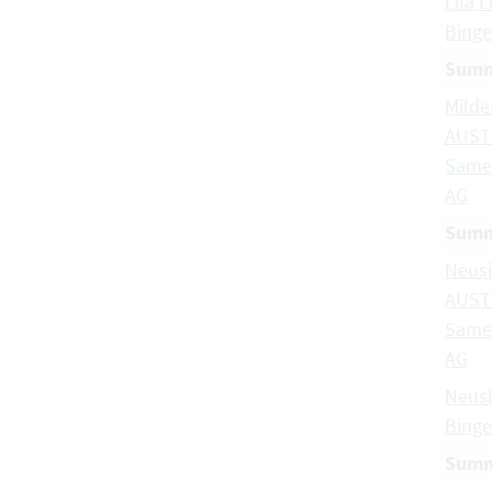
Lila L
Binge
Summe
Milde
AUST
Same
AG
Summe
Neusi
AUST
Same
AG
Neusi
Binge
Summe