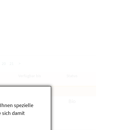
20
21
>
Verfügbar bis
Status
verfügbar
Bio
Ihnen spezielle
 sich damit