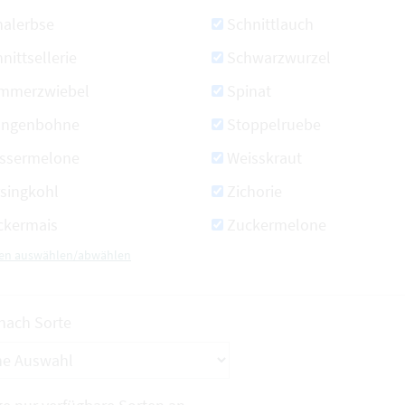
halerbse
Schnittlauch
nittsellerie
Schwarzwurzel
mmerzwiebel
Spinat
angenbohne
Stoppelruebe
ssermelone
Weisskraut
rsingkohl
Zichorie
ckermais
Zuckermelone
rten auswählen/abwählen
 nach Sorte