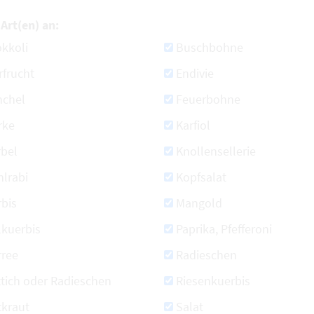
Art(en) an:
kkoli
Buschbohne
rfrucht
Endivie
nchel
Feuerbohne
rke
Karfiol
rbel
Knollensellerie
lrabi
Kopfsalat
bis
Mangold
lkuerbis
Paprika, Pfefferoni
rree
Radieschen
tich oder Radieschen
Riesenkuerbis
tkraut
Salat