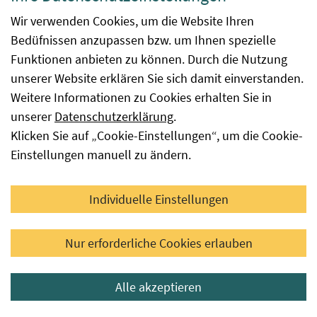
Meldung noch verfügbar ist bzw. bi
Wir verwenden Cookies, um die Website Ihren
sie verfügbar war. Es ist aber mögli
Bedüfnissen anzupassen bzw. um Ihnen spezielle
diese Sorte bei einem anderen
Funktionen anbieten zu können. Durch die Nutzung
Antragsteller oder Inverkehrbringe
unserer Website erklären Sie sich damit einverstanden.
verfügbar ist. Kein Datum in diesem
Weitere Informationen zu Cookies erhalten Sie in
bedeutet, dass die Sorte noch verf
unserer
Datenschutzerklärung
.
ist.
Klicken Sie auf „Cookie-Einstellungen“, um die Cookie-
Kontakt
Firma - Straße/Hausnummer - PLZ/O
Einstellungen manuell zu ändern.
Telefonnummer - E-Mail - Web
Individuelle Einstellungen
Nur erforderliche Cookies erlauben
Verzeichnisse - Allgemeine
Ausnahmegenehmigungen und
Alle akzeptieren
Verfügbarkeitsliste