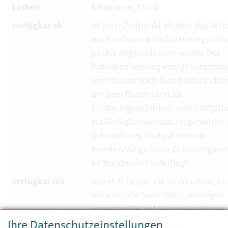
Einheit
Kilogramm, Stück
verfügbar ab
ist jener Zeitpunkt ab dem das Verf
am Bundesamt für Ernährungssiche
positiv abgeschlossen wurde. Der
Datenbankeintrag erfolgt automati
unmittelbar nach Bescheiderstellun
der dem Bundesamt für
Ernährungssicherheit vom Saatguta
als Verfügbarkeitsdatum gemeldet 
sofern dieses Saatgut keinem
Anerkennungs- oder Zulassungsver
im Bundesamt unterliegt.
verfügbar bis
dieses Feld gibt die Information, ob
bis wann die Sorte beim jeweiligen
Antragsteller auf Saatgutanerkenn
oder Inverkehrbringer aufgrund de
Ihre Datenschutzeinstellungen