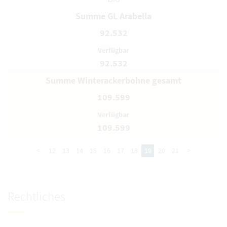
Summe GL Arabella
92.532
92.532
Summe Winterackerbohne gesamt
109.599
109.599
<
12
13
14
15
16
17
18
19
20
21
>
Rechtliches