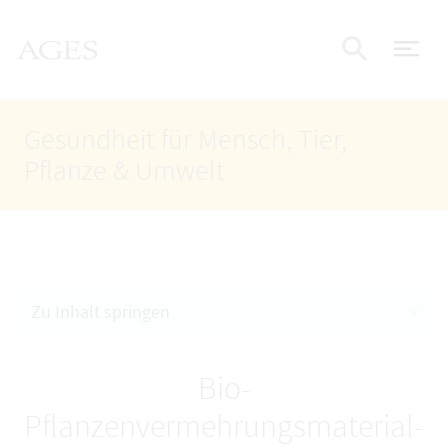
Accesskey
Accesskey
Accesskey
Zum Inhalt
Zum Hauptmenü
Zur Suche
AGES Startseite
[4]
[1]
[2]
Nav
Suche e
Gesundheit für Mensch, Tier,
Pflanze & Umwelt
Zu Inhalt springen
Bio-
Pflanzenvermehrungsmaterial-