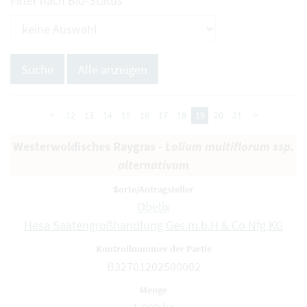
Filter nach Bio-Status
<
12
13
14
15
16
17
18
19
20
21
>
Westerwoldisches Raygras -
Lolium multiflorum ssp.
alternativum
Obelix
Hesa Saatengroßhandlung Ges.m.b.H & Co Nfg KG
B32701202500002