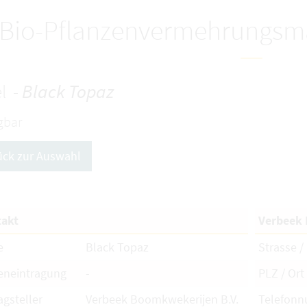
Bio-Pflanzenvermehrungsma
l -
Black Topaz
gbar
ück zur Auswahl
akt
Verbeek 
e
Black Topaz
Strasse / 
eneintragung
-
PLZ / Ort
agsteller
Verbeek Boomkwekerijen B.V.
Telefon