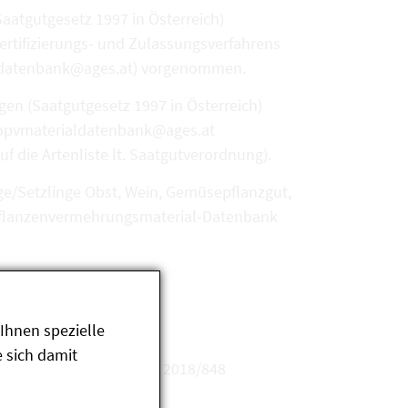
aatgutgesetz 1997 in Österreich)
ertifizierungs- und Zulassungsverfahrens
ialdatenbank@ages.at) vorgenommen.
en (Saatgutgesetz 1997 in Österreich)
biopvmaterialdatenbank@ages.at
die Artenliste lt. Saatgutverordnung).
ge/Setzlinge Obst, Wein, Gemüsepflanzgut,
O-Pflanzenvermehrungsmaterial-Datenbank
Ihnen spezielle
 sich damit
r Erzeugung gem. EU-VO 2018/848