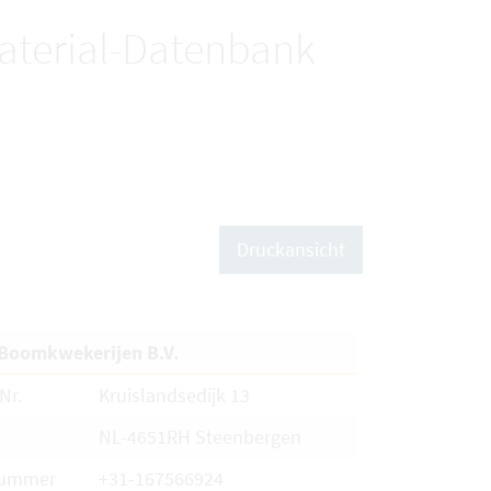
terial-Datenbank
Druckansicht
Boomkwekerijen B.V.
Nr.
Kruislandsedijk 13
NL-4651RH Steenbergen
nummer
+31-167566924