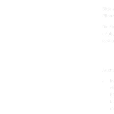
Bitte
Pflan
Die E
erfol
seite
Austr
In
ei
Pf
b
ma