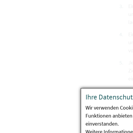
Ei
un
l
Ei
u
vo
Je
Z
e
Ihre Datenschut
Die V
Wir verwenden Cooki
Funktionen anbieten 
Fü
einverstanden.
vo
Weitere Informatione