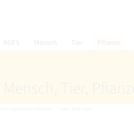
öffnet Untermenüpunkte
öffnet Untermenüpunkte
öffnet Unterme
öff
AGES
Mensch
Tier
Pflanze
 Mensch, Tier, Pflan
rmehrungsmaterial-Datenbank
Apfel - Black Topaz