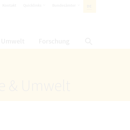
öffnet Untermenüpunkte
öffnet Untermenüpunkte
Kontakt
Quicklinks
Bundesämter
DE
AKTIVE SPRACHE:
nüpunkte
net Untermenüpunkte
öffnet Untermenüpunkte
öffnet Untermenüp
Umwelt
Forschung
Suche einbl
ze & Umwelt