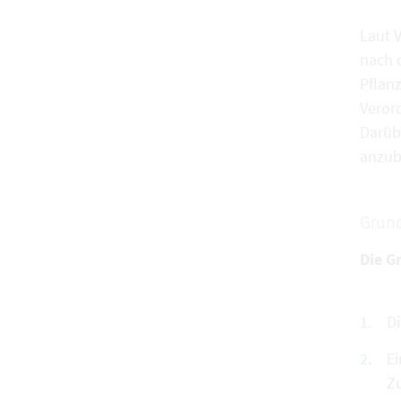
Laut 
nach 
Pflan
Veror
Darübe
anzub
Grund
Die G
Di
Ei
Zu