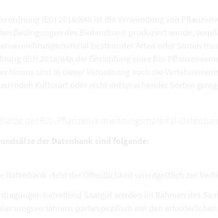
Verordnung (EU) 2018/848 ist die Verwendung von Pflanzen
den Bedingungen des Biolandbaus produziert wurde, verpfli
zenvermehrungsmaterial bestimmter Arten oder Sorten tran
dnung (EU) 2018/848 die Einrichtung einer Bio-Pflanzenve
r hinaus sind in dieser Verordnung auch die Verfahrensvors
auenden Kulturart oder nicht entsprechender Sorten gerege
sätze der Bio-Pflanzenvermehrungsmaterial-Datenban
rundsätze der Datenbank sind folgende:
e Datenbank steht der Öffentlichkeit unentgeltlich zur Verf
ntragungen betreffend Saatgut werden im Rahmen des Saatg
lassungsverfahrens partiespezifisch mit den erforderlich