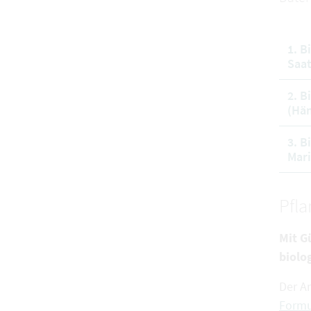
1. B
Saat
2. B
(Hän
3. B
Mari
Pfl
Mit G
biolo
Der A
Formu