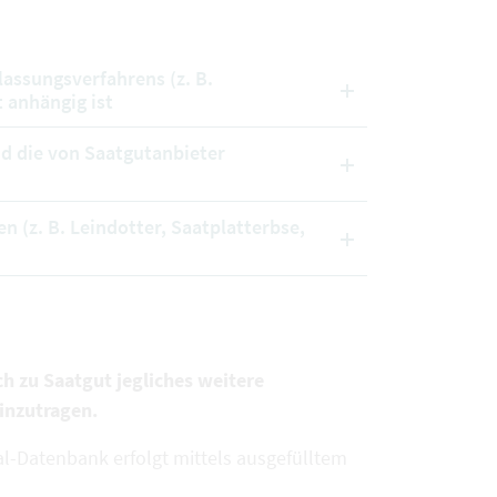
lassungsverfahrens (z. B.
 anhängig ist
nd die von Saatgutanbieter
n (z. B. Leindotter, Saatplatterbse,
ch zu Saatgut jegliches weitere
inzutragen.
l-Datenbank erfolgt mittels ausgefülltem