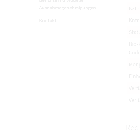
Berichte Individuelle
Ausnahmegenehmigungen
Kate
Kntr.
Kontakt
Stat
Bio-
Cod
Men
Einh
Verf
Verf
Rech