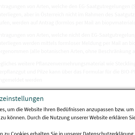
ntragungen von Arten, welche den EG-Saatgutregelungen (S
terliegen, aber in Österreich nicht im Rahmen des Saatgutz
aufen, werden auf Antrag (formlos per Mail an biopvmater
ntragungen von Arten, welche nicht den EG-Saatgutregelung
nterliegen werden mittels formloser Meldung per Mail an 
rgenommen (alle botanischen Arten, ohne Beschränkung auf 
gliches weitere Pflanzenvermehrungsmaterial wie Stecklin
ierpflanzgut und Pilze kann über das Formular für die BI
ingemeldet werden
zeinstellungen
oraussetzungen für die Eintragung in die Datenbank:
es, um die Website Ihren Bedüfnissen anzupassen bzw. um 
zu können. Durch die Nutzung unserer Website erklären Sie
r das Pflanzenvermehrungsmaterial ist die Konformität de
rausgesetzt.
n zu Cookies erhalten Sie in unserer
Datenschutzerklärung
.