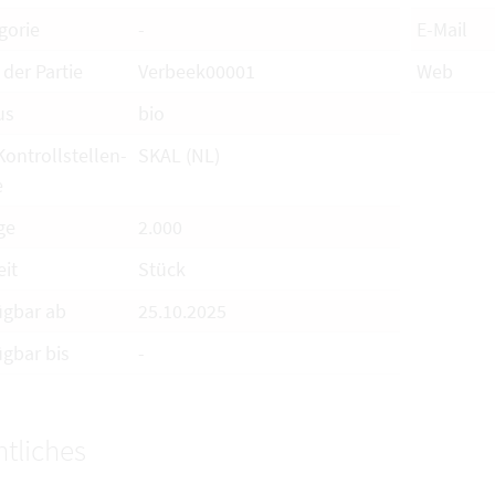
gorie
-
E-Mail
 der Partie
Verbeek00001
Web
us
bio
Kontrollstellen-
SKAL (NL)
e
ge
2.000
eit
Stück
ügbar ab
25.10.2025
ügbar bis
-
tliches