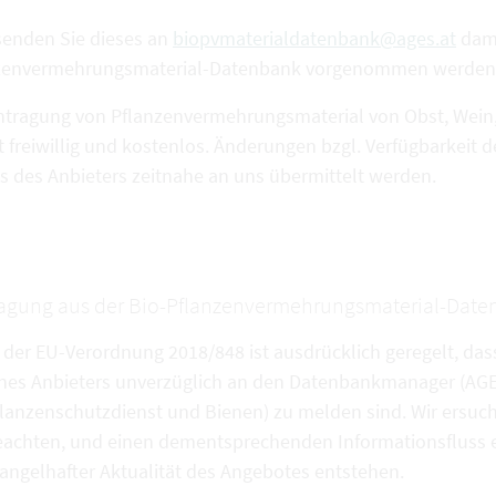
 senden Sie dieses an
biopvmaterialdatenbank@ages.at
dami
zenvermehrungsmaterial-Datenbank vorgenommen werden
intragung von Pflanzenvermehrungsmaterial von Obst, Wein,
gt freiwillig und kostenlos. Änderungen bzgl. Verfügbarkei
ns des Anbieters zeitnahe an uns übermittelt werden.
agung aus der Bio-Pflanzenvermehrungsmaterial-Dat
 der EU-Verordnung 2018/848 ist ausdrücklich geregelt, das
nes Anbieters unverzüglich an den Datenbankmanager (AGES
lanzenschutzdienst und Bienen) zu melden sind. Wir ersuc
eachten, und einen dementsprechenden Informationsfluss e
ngelhafter Aktualität des Angebotes entstehen.