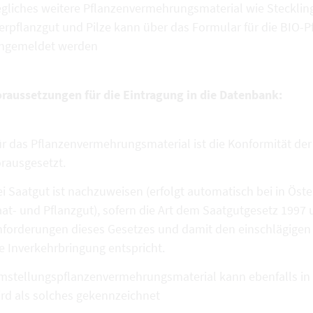
gliches weitere Pflanzenvermehrungsmaterial wie Stecklin
ierpflanzgut und Pilze kann über das Formular für die BI
ingemeldet werden
oraussetzungen für die Eintragung in die Datenbank:
r das Pflanzenvermehrungsmaterial ist die Konformität de
rausgesetzt.
i Saatgut ist nachzuweisen (erfolgt automatisch bei in Öste
at- und Pflanzgut), sofern die Art dem Saatgutgesetz 1997 
nforderungen dieses Gesetzes und damit den einschlägige
e Inverkehrbringung entspricht.
mstellungspflanzenvermehrungsmaterial kann ebenfalls 
rd als solches gekennzeichnet