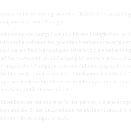
undesamt für Ernährungssicherheit
(BAES) ist die zuständi
sung von Saat- und Pflanzgut.
nerkennung von Saatgut von und für den biologischen Landb
sskontrolle während des gesamten Anerkennungsverfahrens.
inschlägigen Rechtsgrundlagen betreffend die Anerkennung v
art Rechtsvorschriften zu Saatgut gibt, sondern auch zusät
hrungsflächen, Saatgutpartien und Aufbereitungsstatione
848 überprüft. Damit werden die Publikationen sämtlicher 
utpartien in dieser Bio-Pflanzenvermehrungsmaterial-Date
hen Saatgutetikett gewährleistet.
r Datenbank werden nur jene Partien gelistet, die eine endg
isen und die für den Letztverbraucher bestimmt sind, d. h. 
fen- und Basissaatgut) erfasst.