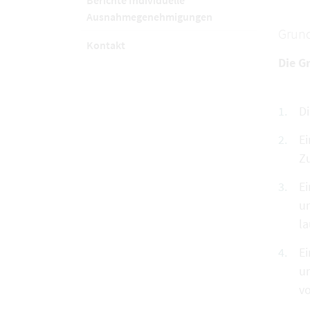
Berichte Individuelle
Ausnahmegenehmigungen
Grund
Kontakt
Die G
Di
Ei
Zu
Ei
un
l
Ei
u
vo