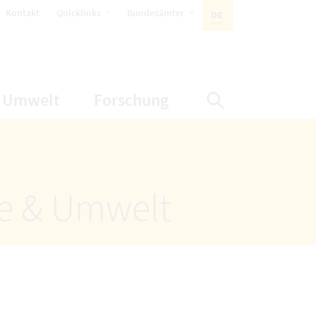
öffnet Untermenüpunkte
öffnet Untermenüpunkte
Kontakt
Quicklinks
Bundesämter
DE
AKTIVE SPRACHE:
nüpunkte
net Untermenüpunkte
öffnet Untermenüpunkte
öffnet Untermenüp
Umwelt
Forschung
Suche einbl
ze & Umwelt