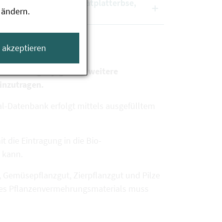
n (z. B. Leindotter, Saatplatterbse,
 ändern.
e akzeptieren
ch zu Saatgut jegliches weitere
inzutragen.
l-Datenbank erfolgt mittels ausgefülltem
t die Eintragung in die Bio-
 kann.
 Gemüsepflanzgut, Zierpflanzgut und Pilze
t des Pflanzenvermehrungsmaterials muss