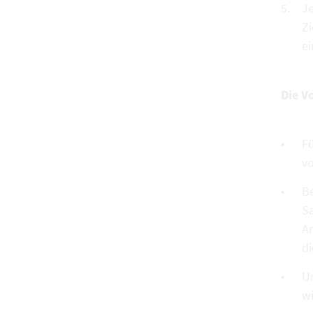
Je
Z
e
Die V
Fü
vo
Be
Sa
A
di
U
wi