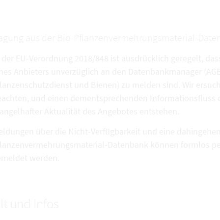
agung aus der Bio-Pflanzenvermehrungsmaterial-Dat
 der EU-Verordnung 2018/848 ist ausdrücklich geregelt, das
nes Anbieters unverzüglich an den Datenbankmanager (AGES
lanzenschutzdienst und Bienen) zu melden sind. Wir ersuc
eachten, und einen dementsprechenden Informationsfluss e
ngelhafter Aktualität des Angebotes entstehen.
ldungen über die Nicht-Verfügbarkeit und eine dahingehen
flanzenvermehrungsmaterial-Datenbank können formlos per
emeldet werden.
lt und Infos