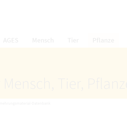
öffnet Untermenüpunkte
öffnet Untermenüpunkte
öffnet Unterme
öff
AGES
Mensch
Tier
Pflanze
 Mensch, Tier, Pflan
rmehrungsmaterial-Datenbank