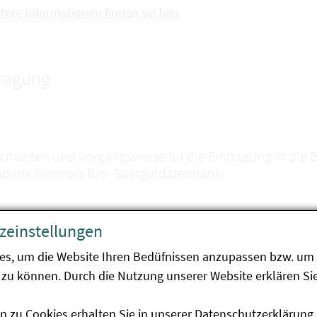
tere Informationen finden sie hier
tragung
chkeiten und Vorgangsweise für die Eintragung in die
bank (vormals Bio- Saatgutdatenbank)
iosaatgut, welches im Rahmen des Zertifizierungs- und Zu
zeinstellungen
gutanerkennung) im Bundesamt für Ernährungssicherheit
es, um die Website Ihren Bedüfnissen anzupassen bzw. um 
iosaatgut von Arten, die dem Saatgutrecht unterliegen, u
zu können. Durch die Nutzung unserer Website erklären Sie
dler) als Angebot in die Datenbank gemeldet werden
n zu Cookies erhalten Sie in unserer
Datenschutzerklärung
.