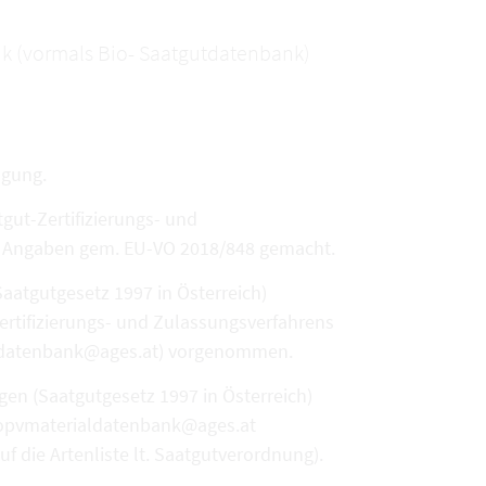
k (vormals Bio- Saatgutdatenbank)
ügung.
ut-Zertifizierungs- und
en Angaben gem. EU-VO 2018/848 gemacht.
aatgutgesetz 1997 in Österreich)
ertifizierungs- und Zulassungsverfahrens
ialdatenbank@ages.at) vorgenommen.
en (Saatgutgesetz 1997 in Österreich)
biopvmaterialdatenbank@ages.at
die Artenliste lt. Saatgutverordnung).