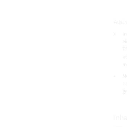
Austr
In
ei
Pf
b
ma
Me
P
g
Inha