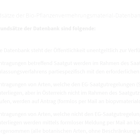
sätze der Bio-Pflanzenvermehrungsmaterial-Datenban
rundsätze der Datenbank sind folgende:
e Datenbank steht der Öffentlichkeit unentgeltlich zur Verf
ntragungen betreffend Saatgut werden im Rahmen des Saatg
lassungsverfahrens partiespezifisch mit den erforderlich
ntragungen von Arten, welche den EG-Saatgutregelungen (S
terliegen, aber in Österreich nicht im Rahmen des Saatgutz
aufen, werden auf Antrag (formlos per Mail an biopvmater
ntragungen von Arten, welche nicht den EG-Saatgutregelung
nterliegen werden mittels formloser Meldung per Mail an 
rgenommen (alle botanischen Arten, ohne Beschränkung auf 