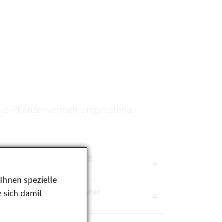
 Bio-Pflanzenvermehrungsmaterial-
lassungsverfahrens (z. B.
 anhängig ist
Ihnen spezielle
nd die von Saatgutanbieter
 sich damit