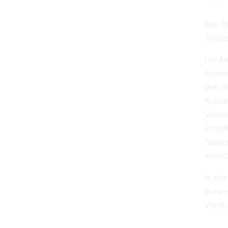
Das
B
Zulas
Die A
Proze
den e
Kultur
Verme
2018/
Saatg
amtlic
In de
aufwe
Vorstu