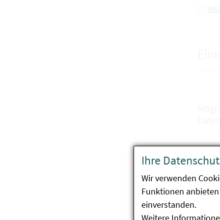
Wei
Ein
Mögli
Daten
1. B
Ihre Datenschut
Saat
Wir verwenden Cooki
2. B
Funktionen anbieten 
(Hän
einverstanden.
Weitere Informatione