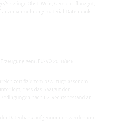
ge/Setzlinge Obst, Wein, Gemüsepflanzgut,
O-Pflanzenvermehrungsmaterial-Datenbank
r Erzeugung gem. EU-VO 2018/848
rreich zertifiziertem bzw. zugelassenem
unterliegt, dass das Saatgut den
n Bedingungen nach EG-Rechtsbestand an
in der Datenbank aufgenommen werden und