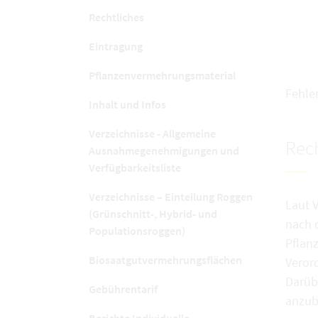
Rechtliches
Eintragung
Pflanzenvermehrungsmaterial
Fehle
Inhalt und Infos
Verzeichnisse - Allgemeine
Rech
Ausnahmegenehmigungen und
Verfügbarkeitsliste
Verzeichnisse – Einteilung Roggen
Laut 
(Grünschnitt-, Hybrid- und
nach 
Populationsroggen)
Pflan
Biosaatgutvermehrungsflächen
Veror
Darübe
Gebührentarif
anzub