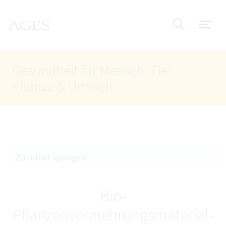
Accesskey
Accesskey
Accesskey
Zum Inhalt
Zum Hauptmenü
Zur Suche
AGES Startseite
[4]
[1]
[2]
Nav
Suche e
Gesundheit für Mensch, Tier,
Pflanze & Umwelt
Zu Inhalt springen
Bio-
Pflanzenvermehrungsmaterial-