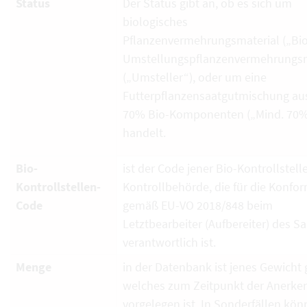
Status
Der Status gibt an, ob es sich um
biologisches
Pflanzenvermehrungsmaterial („Bio
Umstellungspflanzenvermehrungsm
(„Umsteller“), oder um eine
Futterpflanzensaatgutmischung au
70% Bio-Komponenten („Mind. 70%
handelt.
Bio-
ist der Code jener Bio-Kontrollstell
Kontrollstellen-
Kontrollbehörde, die für die Konfor
Code
gemäß EU-VO 2018/848 beim
Letztbearbeiter (Aufbereiter) des S
verantwortlich ist.
Menge
in der Datenbank ist jenes Gewicht g
welches zum Zeitpunkt der Anerk
vorgelegen ist. In Sonderfällen kö