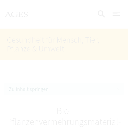
Accesskey
Accesskey
Accesskey
Zum Inhalt
Zum Hauptmenü
Zur Suche
AGES Startseite
[4]
[1]
[2]
Nav
Suche e
Gesundheit für Mensch, Tier,
Pflanze & Umwelt
Zu Inhalt springen
Bio-
Pflanzenvermehrungsmaterial-