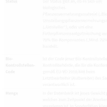
Status
Der Status gibt an, ob es sich um
biologisches
Pflanzenvermehrungsmaterial („Bio
Umstellungspflanzenvermehrungsm
(„Umsteller“), oder um eine
Futterpflanzensaatgutmischung au
70% Bio-Komponenten („Mind. 70%
handelt.
Bio-
ist der Code jener Bio-Kontrollstell
Kontrollstellen-
Kontrollbehörde, die für die Konfor
Code
gemäß EU-VO 2018/848 beim
Letztbearbeiter (Aufbereiter) des S
verantwortlich ist.
Menge
in der Datenbank ist jenes Gewicht g
welches zum Zeitpunkt der Anerk
vorgelegen ist. In Sonderfällen kö