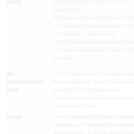
Status
Der Status gibt an, ob es sich um
biologisches
Pflanzenvermehrungsmaterial („Bio
Umstellungspflanzenvermehrungsm
(„Umsteller“), oder um eine
Futterpflanzensaatgutmischung au
70% Bio-Komponenten („Mind. 70%
handelt.
Bio-
ist der Code jener Bio-Kontrollstell
Kontrollstellen-
Kontrollbehörde, die für die Konfor
Code
gemäß EU-VO 2018/848 beim
Letztbearbeiter (Aufbereiter) des S
verantwortlich ist.
Menge
in der Datenbank ist jenes Gewicht g
welches zum Zeitpunkt der Anerk
vorgelegen ist. In Sonderfällen kö