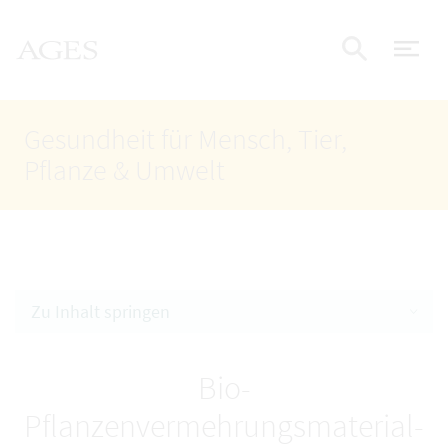
Accesskey
Accesskey
Accesskey
Zum Inhalt
Zum Hauptmenü
Zur Suche
AGES Startseite
[4]
[1]
[2]
Nav
Suche e
Gesundheit für Mensch, Tier,
Pflanze & Umwelt
Zu Inhalt springen
Bio-
Pflanzenvermehrungsmaterial-