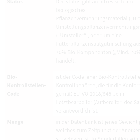
Status
Der Status gibt an, ob es sich um
biologisches
Pflanzenvermehrungsmaterial („Bio
Umstellungspflanzenvermehrungsm
(„Umsteller“), oder um eine
Futterpflanzensaatgutmischung au
70% Bio-Komponenten („Mind. 70%
handelt.
Bio-
ist der Code jener Bio-Kontrollstell
Kontrollstellen-
Kontrollbehörde, die für die Konfor
Code
gemäß EU-VO 2018/848 beim
Letztbearbeiter (Aufbereiter) des S
verantwortlich ist.
Menge
in der Datenbank ist jenes Gewicht g
welches zum Zeitpunkt der Anerk
vorgelegen ist. In Sonderfällen kö