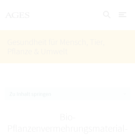
Accesskey
Accesskey
Accesskey
Zum Inhalt
Zum Hauptmenü
Zur Suche
AGES Startseite
[4]
[1]
[2]
Nav
Suche e
Gesundheit für Mensch, Tier,
Pflanze & Umwelt
Zu Inhalt springen
Bio-
Pflanzenvermehrungsmaterial-