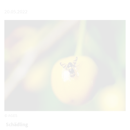
20.05.2022
© AGES
Schädling