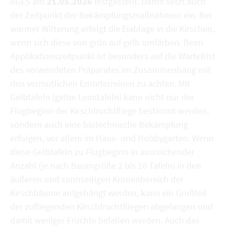
AGES am
21.05.2026
festgestellt. Damit setzt auch
der Zeitpunkt der Bekämpfungsmaßnahmen ein. Bei
warmer Witterung erfolgt die Eiablage in die Kirschen,
wenn sich diese von grün auf gelb umfärben. Beim
Applikationszeitpunkt ist besonders auf die Wartefrist
des verwendeten Präparates im Zusammenhang mit
den vermutlichen Ernteterminen zu achten. Mit
Gelbtafeln (gelbe Leimtafeln) kann nicht nur der
Flugbeginn der Kirschfruchtfliege bestimmt werden,
sondern auch eine biotechnische Bekämpfung
erfolgen, vor allem im Haus- und Hobbygarten. Wenn
diese Gelbtafeln zu Flugbeginn in ausreichender
Anzahl (je nach Baumgröße 2 bis 10 Tafeln) in den
äußeren und sonnseitigen Kronenbereich der
Kirschbäume aufgehängt werden, kann ein Großteil
der zufliegenden Kirschfruchtfliegen abgefangen und
damit weniger Früchte befallen werden. Auch das