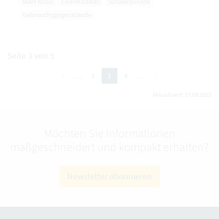
Main focus
Commodities
Schwerpunkte
Gebrauchsgegenstände
Seite 3 von 5
vorherige
nächste
…
2
4
…
3
(aktuelle Seite)
Aktualisiert: 17.09.2025
Möchten Sie Informationen
maßgeschneidert und kompakt erhalten?
Newsletter abonnieren