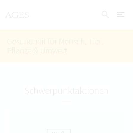
Accesskey
Accesskey
Accesskey
Zum Inhalt
Zum Hauptmenü
Zur Suche
AGES Startseite
[4]
[1]
[2]
Nav
Suche e
Gesundheit für Mensch, Tier,
Pflanze & Umwelt
Schwerpunktaktionen