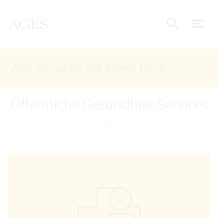
Accesskey
Accesskey
Accesskey
Zum Inhalt
Zum Hauptmenü
Zur Suche
AGES Startseite
[4]
[1]
[2]
Nav
Suche e
Alle Services auf einen Blick
Öffentliche Gesundheit Services