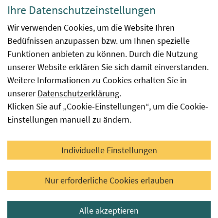
Datenschutzerklärung
Ihre Datenschutzeinstellungen
Barrierefreiheit
Wir verwenden Cookies, um die Website Ihren
Bedüfnissen anzupassen bzw. um Ihnen spezielle
Impressum
Funktionen anbieten zu können. Durch die Nutzung
Kontakt
unserer Website erklären Sie sich damit einverstanden.
Weitere Informationen zu Cookies erhalten Sie in
Sitemap
unserer
Datenschutzerklärung
.
Klicken Sie auf „Cookie-Einstellungen“, um die Cookie-
Hinweismeldung
Einstellungen manuell zu ändern.
Facebook
YouTube
LinkedIn
Individuelle Einstellungen
© 2026 Österreichische Agentur für Gesundheit und
Nur erforderliche Cookies erlauben
Ernährungssicherheit GmbH
Alle akzeptieren