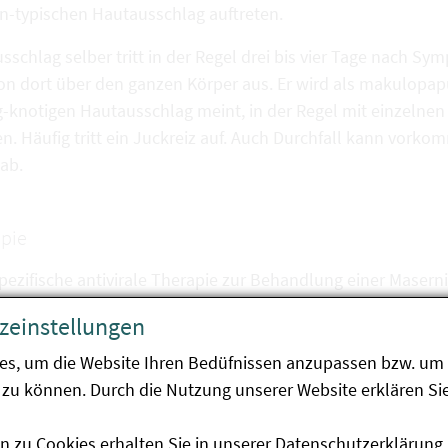
n-typischen Hautausschlag auftreten.
sschlag selber tritt in der Regel drei bis vier Tage nach S
von dort über den ganzen Körper aus. Er wird als makulopa
ig-knotigen Hautausschlag meint, in der Regel mit einzeln
en. Häufig tritt ein Juckreiz auf. Auch Durchfall kann vork
ab.
pie
pezifische antivirale Therapie zur Behandlung einer Masern
pie mit ausreichender Flüssigkeitsgabe und fiebersenken
zeinstellungen
n. Bei einer bakteriellen Superinfektion kommen Antibiotik
es, um die Website Ihren Bedüfnissen anzupassen bzw. um 
zu können. Durch die Nutzung unserer Website erklären Sie
eugung
n zu Cookies erhalten Sie in unserer
Datenschutzerklärung
.