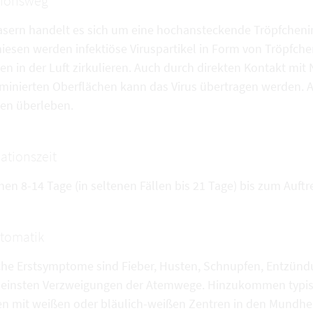
tionsweg
asern handelt es sich um eine hochansteckende Tröpfcheni
niesen werden infektiöse Viruspartikel in Form von Tröpfch
en in der Luft zirkulieren. Auch durch direkten Kontakt mi
minierten Oberflächen kann das Virus übertragen werden. Au
en überleben.
ationszeit
hen 8-14 Tage (in seltenen Fällen bis 21 Tage) bis zum Auf
tomatik
che Erstsymptome sind Fieber, Husten, Schnupfen, Entzünd
leinsten Verzweigungen der Atemwege. Hinzukommen typisc
en mit weißen oder bläulich-weißen Zentren in den Mundhei