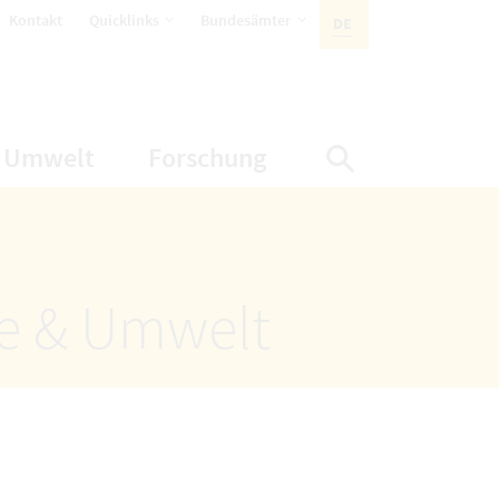
öffnet Untermenüpunkte
öffnet Untermenüpunkte
Kontakt
Quicklinks
Bundesämter
DE
AKTIVE SPRACHE:
nüpunkte
net Untermenüpunkte
öffnet Untermenüpunkte
öffnet Untermenüp
Umwelt
Forschung
Suche einbl
ze & Umwelt