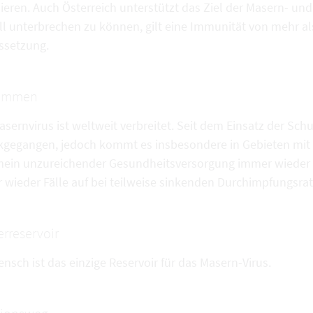
ieren. Auch Österreich unterstützt das Ziel der Masern- un
ll unterbrechen zu können, gilt eine Immunität von mehr al
ssetzung.
ommen
sernvirus ist weltweit verbreitet. Seit dem Einsatz der Schu
kgegangen, jedoch kommt es insbesondere in Gebieten mit
mein unzureichender Gesundheitsversorgung immer wieder 
 wieder Fälle auf bei teilweise sinkenden Durchimpfungsrat
erreservoir
nsch ist das einzige Reservoir für das Masern-Virus.