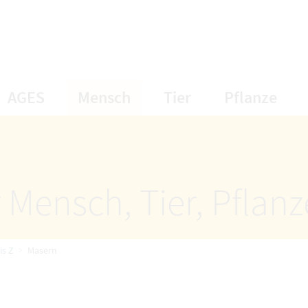
öffnet Untermenüpunkte
öffnet Untermenüpunkte
öffnet Unterme
öff
AGES
Mensch
Tier
Pflanze
 Mensch, Tier, Pflan
is Z
Masern