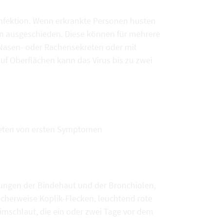
nfektion. Wenn erkrankte Personen husten
en ausgeschieden. Diese können für mehrere
t Nasen- oder Rachensekreten oder mit
f Oberflächen kann das Virus bis zu zwei
treten von ersten Symptomen
ungen der Bindehaut und der Bronchiolen,
herweise Koplik-Flecken, leuchtend rote
mschlaut, die ein oder zwei Tage vor dem