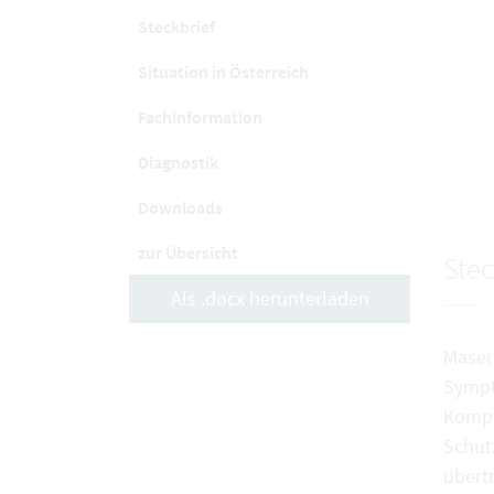
Steckbrief
Situation in Österreich
Fachinformation
Diagnostik
Downloads
zur Übersicht
Stec
Als .docx herunterladen
Maser
Sympt
Kompl
Schutz
übert