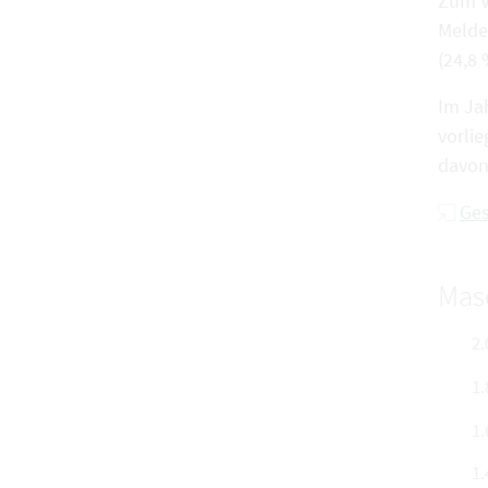
Zum V
Melde
(24,8
Im Ja
vorli
davon 
Ges
Mase