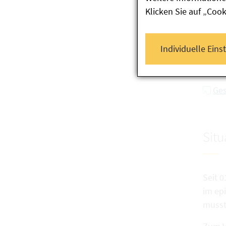
Die b
Klicken Sie auf „Coo
Kombi
Leben
des B
Individuelle Eins
Impfs
gewis
Ges
Situ
Seit 
im ep
musst