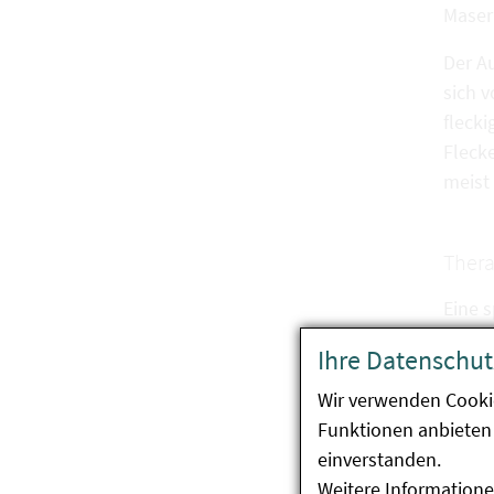
Maser
Der Au
sich 
fleck
Fleck
meist 
Thera
Eine s
Thera
Ihre Datenschut
linder
Wir verwenden Cooki
Funktionen anbieten 
Vorb
einverstanden.
Weitere Informatione