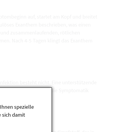
ymptombeginn auf, startet am Kopf und breitet
pulöses Exanthem beschrieben, was einen
en und zusammenlaufenden, rötlichen
ommen. Nach 4-5 Tagen klingt das Exanthem
infektion besteht nicht. Eine unterstützende
den Medikamenten kann die Symptomatik
a zum Einsatz.
Ihnen spezielle
 sich damit