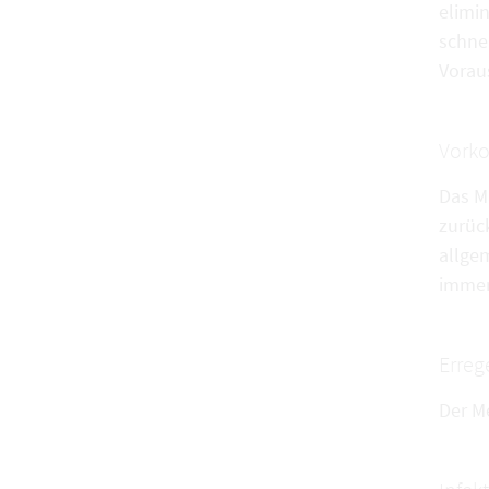
elimin
schne
Vorau
Vork
Das Ma
zurüc
allge
immer
Erreg
Der Me