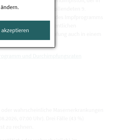
ich dabei um einen Lebendimpfstoff, der in
 ändern.
ügung steht. Ab dem vollendeten 9.
n. Die Impfung ist Teil des Impfprogramms
:innen und steht an öffentlichen
e akzeptieren
ebenenfalls kann die Impfung auch in einem
.
fprogramm und Durchimpfungsraten
gte oder wahrscheinliche Masernerkrankungen
2026, 07:00 Uhr). Drei Fälle (43 %)
st zu rechnen.