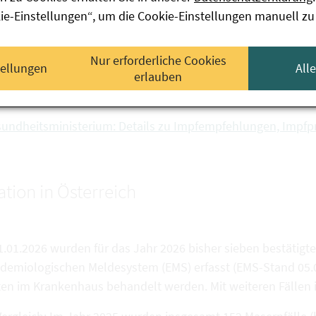
este Vorbeugung gegen Masern ist die Impfung. Es handelt s
kie-Einstellungen“, um die Cookie-Einstellungen manuell zu
nation mit Komponenten gegen Mumps und Röteln zur Verf
smonat sind insgesamt zwei Impfdosen allgemein empfohle
undes, der Bundesländer und der Sozialversicherungsträger
Nur erforderliche Cookies
tellungen
All
erlauben
tellen für alle Altersgruppen kostenfrei zur Verfügung. Geg
sen Zeitfenster nach Kontakt zu Masern verabreicht werden
undheitsministerium: Details zu Impfempfehlungen, Imp
ation in Österreich
01.01.2026 wurden für das Jahr 2026 bisher sieben bestäti
idemiologischen Meldesystem (EMS) erfasst (EMS-Stand 05.08.
en im Krankenhaus behandelt werden. Mit weiteren Fällen i