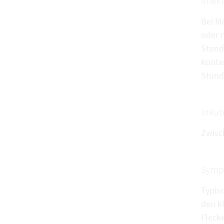
Infek
Bei M
oder 
Stund
konta
Stund
Inkub
Zwisc
Symp
Typis
den k
Fleck