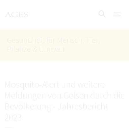
Accesskey
Accesskey
Accesskey
Zum Inhalt
Zum Hauptmenü
Zur Suche
AGES Startseite
[4]
[1]
[2]
Nav
Suche e
Gesundheit für Mensch, Tier,
Pflanze & Umwelt
Mosquito-Alert und weitere
Meldungen von Gelsen durch die
Bevölkerung - Jahresbericht
2023