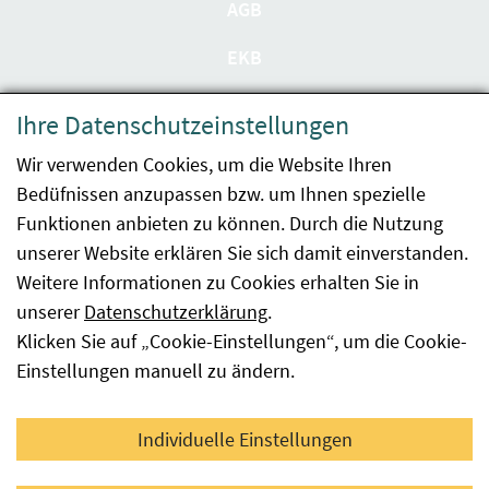
AGB
EKB
Datenschutzerklärung
Ihre Datenschutzeinstellungen
Barrierefreiheit
Wir verwenden Cookies, um die Website Ihren
Bedüfnissen anzupassen bzw. um Ihnen spezielle
Impressum
Funktionen anbieten zu können. Durch die Nutzung
Kontakt
unserer Website erklären Sie sich damit einverstanden.
Weitere Informationen zu Cookies erhalten Sie in
Sitemap
unserer
Datenschutzerklärung
.
Klicken Sie auf „Cookie-Einstellungen“, um die Cookie-
Hinweismeldung
Einstellungen manuell zu ändern.
Facebook
YouTube
LinkedIn
Individuelle Einstellungen