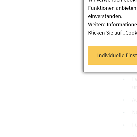
N
Funktionen anbieten 
einverstanden.
I
Weitere Informatione
U
Klicken Sie auf „Coo
A
Be
M
Individuelle Eins
Se
Fe
u
A
N
Fü