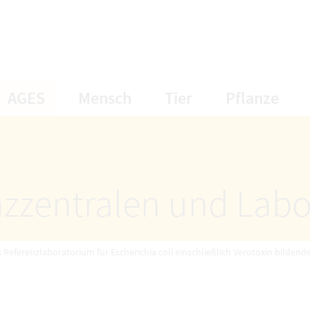
öffnet Untermenüpunkte
öffnet Untermenüpunkte
öffnet Unterme
öff
AGES
Mensch
Tier
Pflanze
nzzentralen und Labo
 Referenzlaboratorium für Escherichia coli einschließlich Verotoxin bildender