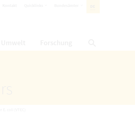
öffnet Untermenüpunkte
öffnet Untermenüpunkte
Kontakt
Quicklinks
Bundesämter
DE
AKTIVE SPRACHE:
nüpunkte
net Untermenüpunkte
öffnet Untermenüpunkte
öffnet Untermenüp
Umwelt
Forschung
Suche einbl
rs
 E. coli (VTEC)