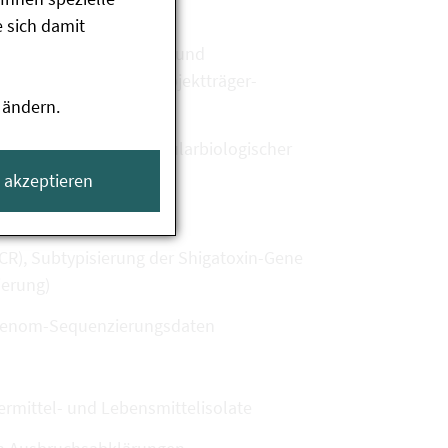
n Stuhlproben
 sich damit
Stühlen, Lebensmitteln und
ischer Separation, Objektträger-
 ändern.
iochemischer und molekularbiologischer
e akzeptieren
PCR), Subtypisierung der Shigatoxin-Gene
ierung)
zgenom-Sequenzierungsdaten
rmittel- und Lebensmittelisolate