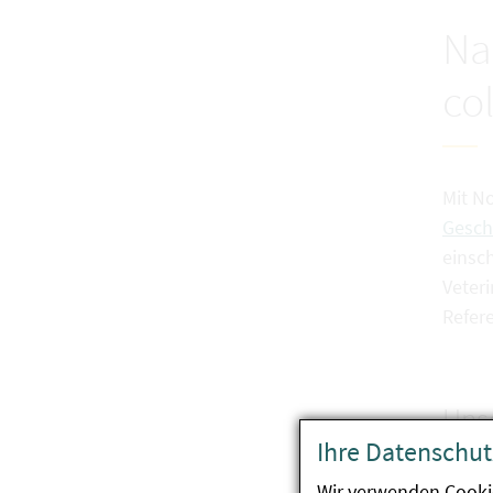
Na
col
Mit N
Gesch
einsch
Veter
Refer
Uns
Ihre Datenschut
Wir verwenden Cooki