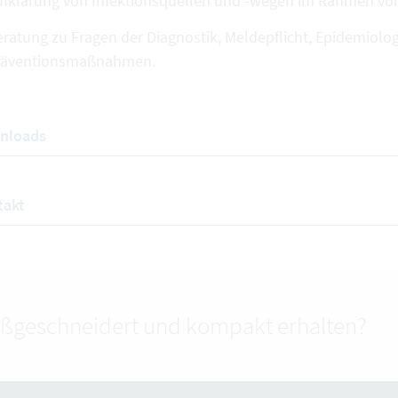
ufklärung von Infektionsquellen und -wegen im Rahmen v
ratung zu Fragen der Diagnostik, Meldepflicht, Epidemiolog
räventionsmaßnahmen.
nloads
takt
ßgeschneidert und kompakt erhalten?