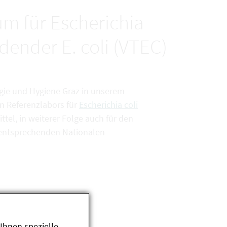
um für Escherichia
ldender E. coli (VTEC)
ogie und Hygiene Graz in unserem
n Referenzlabors für
Escherichia coli
ttel, in weiterer Folge auch für den
r entsprechenden Nationalen
Ihnen spezielle