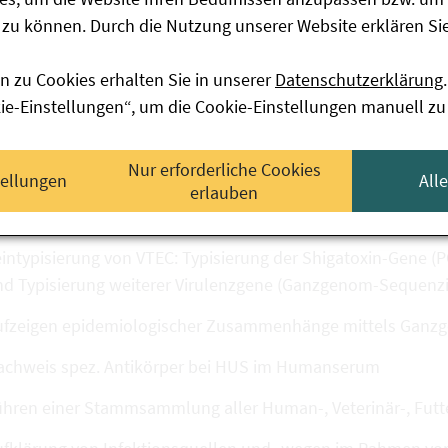
achweis von EIEC, EPEC, ETEC, EAggEC und VTEC in humane
zu können. Durch die Nutzung unserer Website erklären Sie
solierung und kultureller Nachweis von VTEC aus humanen 
n zu Cookies erhalten Sie in unserer
Datenschutzerklärung
.
mgebungsproben mittels Selektivnährmedien, immunmagnet
kie-Einstellungen“, um die Cookie-Einstellungen manuell zu
gglutination und PCR
stätigung und Typisierung eingesandter Isolate mittels b
Nur erforderliche Cookies
ethoden
tellungen
All
erlauben
rotypisierung
intypisierung von VTEC: Typisierung der Shigatoxin-Gene (
nd Typisierung weiterer Virulenzgene (Ganzgenom-Sequenz
ufzeigen epidemiologischer Zusammenhänge mittels Gan
achweis spez. Antikörper bei HUS im Humanserum
hren einer Stammsammlung aller Human-, Veterinär-, Futte