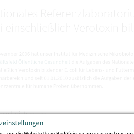
tionales Referenzlaboratori
i einschließlich Verotoxin bi
ovember 2006 hat unser Institut für Medizinische Mikrobiol
äftsfeld Öffentliche Gesundheit
die Aufgaben des Nationale
ließlich Verotoxin bildender E. coli für Lebens- und Futtermi
inärbereich und seit 01.01.2010 zusätzlich die Aufgaben de
enzzentrale für humane Proben übernommen.
ere Leistungen
zeinstellungen
es, um die Website Ihren Bedüfnissen anzupassen bzw. um 