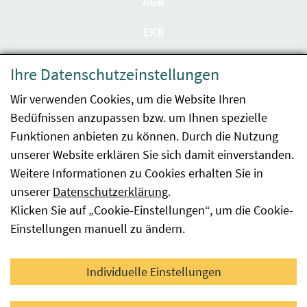
AGB
EKB
Datenschutzerklärung
Ihre Datenschutzeinstellungen
Barrierefreiheit
Wir verwenden Cookies, um die Website Ihren
Bedüfnissen anzupassen bzw. um Ihnen spezielle
Impressum
Funktionen anbieten zu können. Durch die Nutzung
Kontakt
unserer Website erklären Sie sich damit einverstanden.
Weitere Informationen zu Cookies erhalten Sie in
Sitemap
unserer
Datenschutzerklärung
.
Klicken Sie auf „Cookie-Einstellungen“, um die Cookie-
Hinweismeldung
Einstellungen manuell zu ändern.
Facebook
YouTube
LinkedIn
Individuelle Einstellungen
© 2026 Österreichische Agentur für Gesundheit und