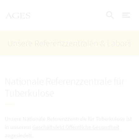
Accesskey
Accesskey
Accesskey
Zum Inhalt
Zum Hauptmenü
Zur Suche
AGES Startseite
[4]
[1]
[2]
Nav
Suche e
Unsere Referenzzentralen & Labors
Nationale Referenzzentrale für
Tuberkulose
Unsere Nationale Referenzzentrale für Tuberkulose ist
in unserem
Geschäftsfeld Öffentliche Gesundheit
angesiedelt.