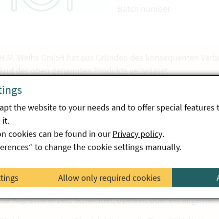
Batch number
 H.M. Weihs GmbH hat aus Gründen des konsequenten Verbr
kruf des oben genannten Produkts veranlasst.
tings
 bitten Sie, das Produkt mit dem Mindesthaltbarkeitsdatum
ht zu konsumieren.
pt the website to your needs and to offer special features 
it.
 Warenbestand des betroffenen Produkts wurde aus dem V
on cookies can be found in our
Privacy policy
.
 bereits erworben wurden, können ab sofort auch ohne Kass
ferences“ to change the cookie settings manually.
ommen Kund:innen auch ohne Kaufbeleg rückerstattet.
 weisen darauf hin, dass der erhöhte Gehalt an natürlich 
ttings
Allow only required cookies
sonen zu vorübergehendem Unwohlsein führen kann. Mögl
chte Kopfschmerzen, Schwindel, Übelkeit oder ein allgeme