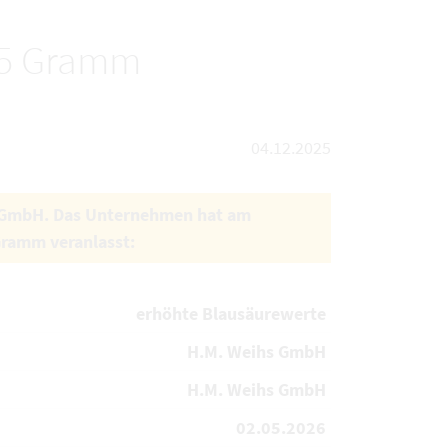
75 Gramm
04.12.2025
s GmbH. Das Unternehmen hat am
Gramm veranlasst:
erhöhte Blausäurewerte
H.M. Weihs GmbH
H.M. Weihs GmbH
02.05.2026