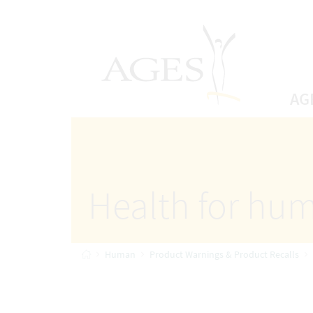
Accesskey
Accesskey
Accesskey
Go to Content
Go to Main Navigation
Go to Search
[4]
[1]
AGES Home
[2]
AG
Health for hum
Home
Human
Product Warnings & Product Recalls