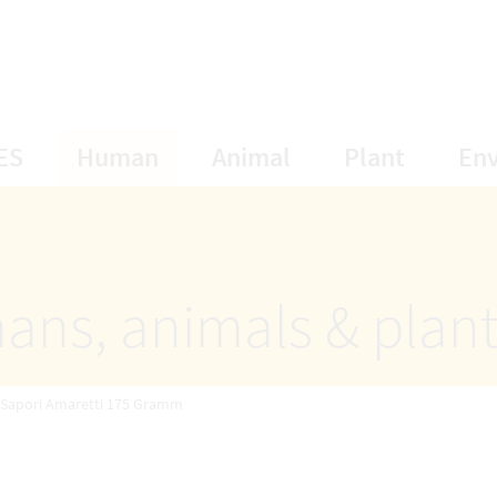
opens Subnavigation
opens Subnavigation
opens Subnavigat
opens S
ES
Human
Animal
Plant
En
ans, animals & plan
Sapori Amaretti 175 Gramm