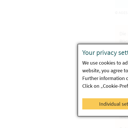
© AGES
Die
Rüc
Your privacy set
Wir
nic
We use cookies to ada
website, you agree to 
Der
Further information 
die
Click on „Cookie-Pre
bek
Wir
Individual se
Per
lei