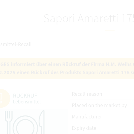
Sapori Amaretti 1
smittel-Recall
AGES informiert über einen Rückruf der Firma H.M. Weih
2.2025 einen Rückruf des Produkts Sapori Amaretti 175 
Recall reason
Placed on the market by
Manufacturer
Expiry date