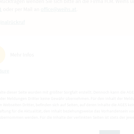
 Rückfragen wenden Sie sich bitte an die Firma H.M. Weihs
1
oder per Mail an
office@weihs.at
.
ginalrückruf
Mehr Infos
äure
alte dieser Seite wurden mit größter Sorgfalt erstellt. Dennoch kann die AGES 
 der Meldungen Dritter keine Gewähr übernehmen. Für den Inhalt der Meldun
n Webseiten Dritter, befinden sich auf Seiten, auf deren Inhalte die AGES ke
aftung für die Aktualität, den Inhalt beziehungsweise das Vorhandensein v
 übernommen werden. Für die Inhalte der verlinkten Seiten ist stets der jewe