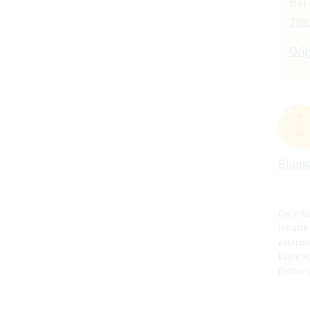
Bei
788
Ori
Blaus
Die Inh
Inhalte
externe
keine H
Dritter