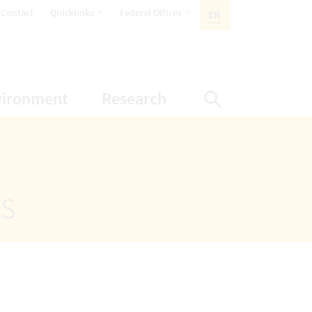
opens Subnavigation
opens Subnavigation
Contact
Quicklinks
Federal Offices
EN
ACTIVE LANGUAGE:
ion
ubnavigation
opens Subnavigation
opens Subnavigatio
vironment
Research
Display Sea
ts