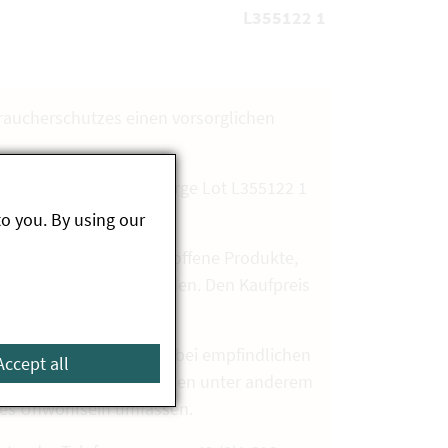
L355122 1
aucherschutzes einen vorsorglichen
 02.05.2026 und der Charge Lot L355122 1
to you. By using our
erkauf genommen. Betroffene Produkte,
enbon retourniert werden. Den Kaufpreis
vorkommender Blausäure bei empfindlichen
Accept all
iche Beschwerden können unter anderem
ines Unwohlsein umfassen.