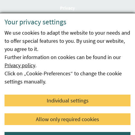
Privacy
Your privacy settings
Accessibility statement
We use cookies to adapt the website to your needs and
Imprint
to offer special features to you. By using our website,
Contact
you agree to it.
Further information on cookies can be found in our
Sitemap
Privacy policy
.
Click on „Cookie-Preferences“ to change the cookie
Whistleblowing
settings manually.
Facebook
YouTube
LinkedIn
Individual settings
© 2026 Österreichische Agentur für Gesundheit und
Allow only required cookies
Ernährungssicherheit GmbH