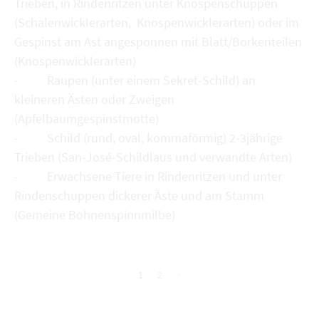
Trieben, in Rindenritzen unter Knospenschuppen
(Schalenwicklerarten, Knospenwicklerarten) oder im
Gespinst am Ast angesponnen mit Blatt/Borkenteilen
(Knospenwicklerarten)
- Raupen (unter einem Sekret-Schild) an
kleineren Ästen oder Zweigen
(Apfelbaumgespinstmotte)
- Schild (rund, oval, kommaförmig) 2-3jährige
Trieben (San-José-Schildlaus und verwandte Arten)
- Erwachsene Tiere in Rindenritzen und unter
Rindenschuppen dickerer Äste und am Stamm
(Gemeine Bohnenspinnmilbe)
1
2
nächste