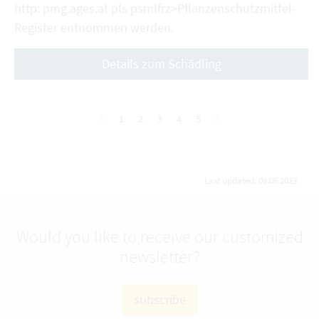
http: pmg.ages.at pls psmlfrz>Pflanzenschutzmittel-
Register entnommen werden.
Details zum Schädling
1
2
3
4
5
vorherige
nächste
Last updated: 09.06.2023
Would you like to receive our customized
newsletter?
subscribe