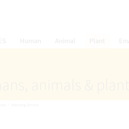
opens Subnavigation
opens Subnavigation
opens Subnavigat
opens S
ES
Human
Animal
Plant
En
ans, animals & plan
vice
Warning Service