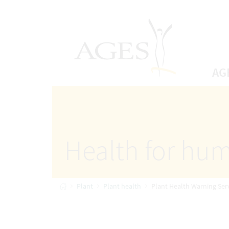
Accesskey
Accesskey
Accesskey
Go to Content
Go to Main Navigation
Go to Search
[4]
[1]
AGES Home
[2]
AG
Health for hum
Home
Plant
Plant health
Plant Health Warning Ser