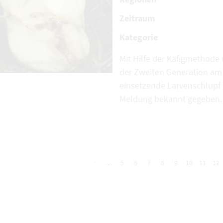
Zeitraum
Kategorie
Mit Hilfe der Käfigmethode
der Zweiten Generation a
einsetzende Larvenschlupf 
Meldung bekannt gegeben.
…
5
6
7
8
9
10
11
12
vorherige