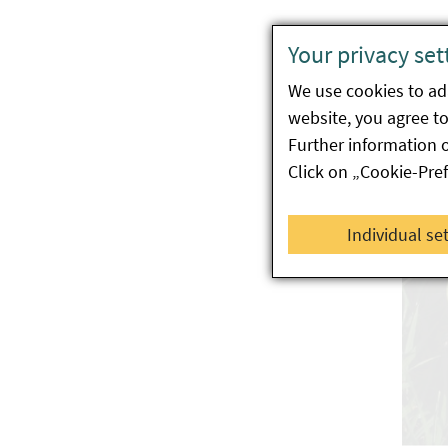
Your privacy set
We use cookies to ada
website, you agree to 
Apfe
Further information 
Click on „Cookie-Pre
Individual se