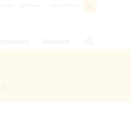
opens Subnavigation
opens Subnavigation
Contact
Quicklinks
Federal Offices
EN
ACTIVE LANGUAGE:
ion
ubnavigation
opens Subnavigation
opens Subnavigatio
vironment
Research
Display Sea
ts