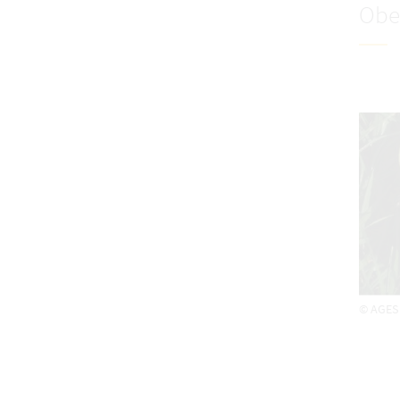
Obe
© AGES