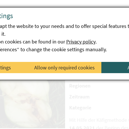
tings
pt the website to your needs and to offer special features 
it.
lwickler Beginn Falterflug 1. Generation 
on cookies can be found in our
Privacy policy
.
ferences“ to change the cookie settings manually.
ttings
Allow only required cookies
Schädling
Regionen
Zeitraum
Kategorie
Mit Hilfe der Käfigmethod
14.05.2021
der Beginn des 