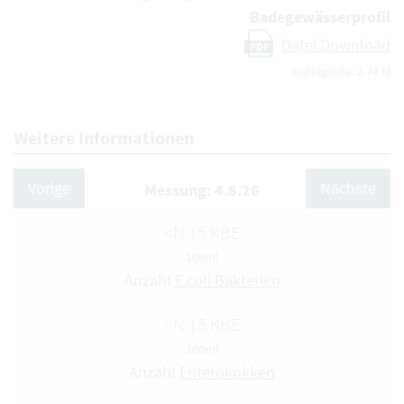
Badegewässerprofil
Datei Download
PDF
Dateigröße: 2.74 M
Weitere Informationen
Vorige
Nächste
Messung: 4.8.26
<N 15 KBE
100ml
Anzahl
E.coli Bakterien
<N 15 KBE
100ml
Anzahl
Enterokokken