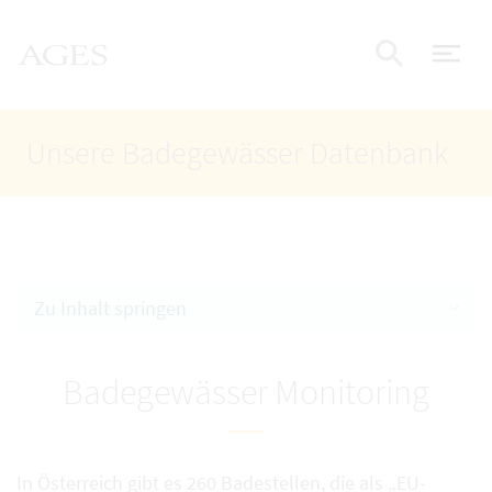
Accesskey
Accesskey
Accesskey
Zum Inhalt
Zum Hauptmenü
Zur Suche
AGES Startseite
[4]
[1]
[2]
Nav
Suche e
Unsere Badegewässer Datenbank
Zu Inhalt springen
Badegewässer Monitoring
In Österreich gibt es 260 Badestellen, die als „EU-