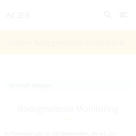
Accesskey
Accesskey
Accesskey
Zum Inhalt
Zum Hauptmenü
Zur Suche
AGES Startseite
[4]
[1]
[2]
Nav
Suche e
Unsere Badegewässer Datenbank
Zu Inhalt springen
Badegewässer Monitoring
In Österreich gibt es 260 Badestellen, die als „EU-