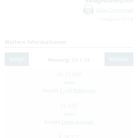
Badegewässerprofil
Datei Download
PDF
Dateigröße: 8.12 M
Weitere Informationen
Vorige
Nächste
Messung: 15.7.26
<N 15 KBE
100ml
Anzahl
E.coli Bakterien
15 KBE
100ml
Anzahl
Enterokokken
24.3 °C