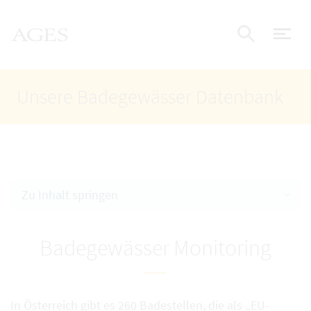
Accesskey
Accesskey
Accesskey
Zum Inhalt
Zum Hauptmenü
Zur Suche
AGES Startseite
[4]
[1]
[2]
Nav
Suche e
Unsere Badegewässer Datenbank
Zu Inhalt springen
Badegewässer Monitoring
In Österreich gibt es 260 Badestellen, die als „EU-