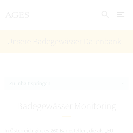
Accesskey
Accesskey
Accesskey
Zum Inhalt
Zum Hauptmenü
Zur Suche
AGES Startseite
[4]
[1]
[2]
Nav
Suche e
Unsere Badegewässer Datenbank
Zu Inhalt springen
Badegewässer Monitoring
In Österreich gibt es 260 Badestellen, die als „EU-