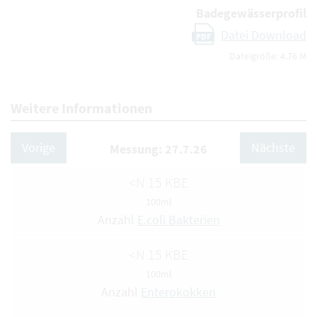
Badegewässerprofil
Datei Download
PDF
Dateigröße: 4.76 M
Weitere Informationen
Vorige
Nächste
Messung: 27.7.26
<N 15 KBE
100ml
Anzahl
E.coli Bakterien
<N 15 KBE
100ml
Anzahl
Enterokokken