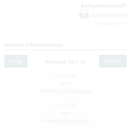
Badegewässerprofil
Datei Download
PDF
Dateigröße: 2.01 M
Weitere Informationen
Vorige
Nächste
Messung: 28.7.26
<N 15 KBE
100ml
Anzahl
E.coli Bakterien
<N 15 KBE
100ml
Anzahl
Enterokokken