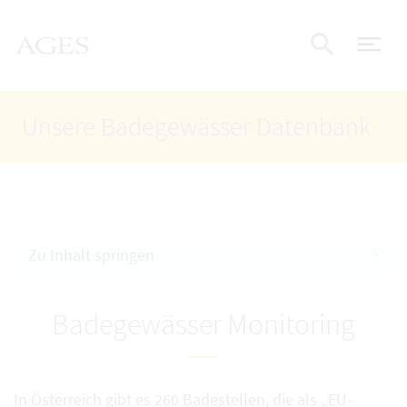
Accesskey
Accesskey
Accesskey
Zum Inhalt
Zum Hauptmenü
Zur Suche
AGES Startseite
[4]
[1]
[2]
Nav
Suche e
Unsere Badegewässer Datenbank
Zu Inhalt springen
Badegewässer Monitoring
In Österreich gibt es 260 Badestellen, die als „EU-