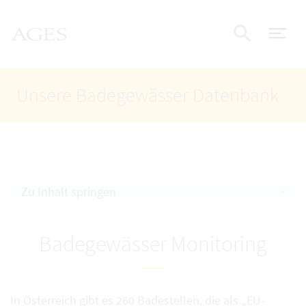
Accesskey
Accesskey
Accesskey
Zum Inhalt
Zum Hauptmenü
Zur Suche
AGES Startseite
[4]
[1]
[2]
Nav
Suche e
Unsere Badegewässer Datenbank
Zu Inhalt springen
Badegewässer Monitoring
In Österreich gibt es 260 Badestellen, die als „EU-