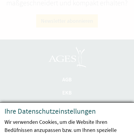
maßgeschneidert und kompakt erhalten?
Newsletter abonnieren
AGB
EKB
Datenschutzerklärung
Ihre Datenschutzeinstellungen
Barrierefreiheit
Wir verwenden Cookies, um die Website Ihren
Bedüfnissen anzupassen bzw. um Ihnen spezielle
Impressum