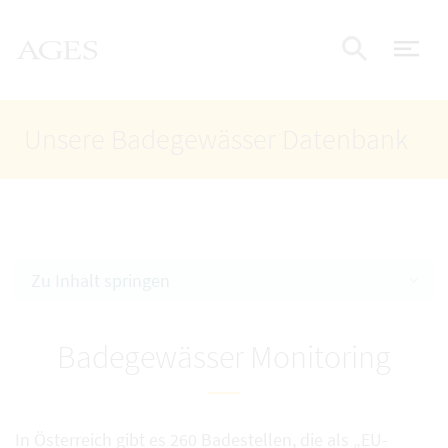
Accesskey
Accesskey
Accesskey
Zum Inhalt
Zum Hauptmenü
Zur Suche
AGES Startseite
[4]
[1]
[2]
Nav
Suche e
Unsere Badegewässer Datenbank
Zu Inhalt springen
Badegewässer Monitoring
In Österreich gibt es 260 Badestellen, die als „EU-