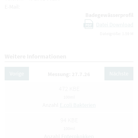
E-Mail:
Badegewässerprofil
Datei Download
PDF
Dateigröße: 1.59 M
Weitere Informationen
Vorige
Nächste
Messung: 27.7.26
472 KBE
100ml
Anzahl
E.coli Bakterien
94 KBE
100ml
Anzahl
Enterokokken