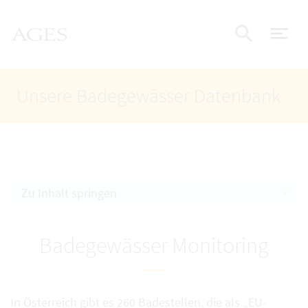
Accesskey
Accesskey
Accesskey
Zum Inhalt
Zum Hauptmenü
Zur Suche
AGES Startseite
[4]
[1]
[2]
Nav
Suche e
Unsere Badegewässer Datenbank
Zu Inhalt springen
Badegewässer Monitoring
In Österreich gibt es 260 Badestellen, die als „EU-