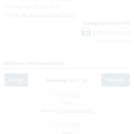
Telefon: +43 057600 4591
E-Mail:
bh.oberwart@bgld.gv.at
Badegewässerprofil
Datei Download
PDF
Dateigröße: 1.68 M
Weitere Informationen
Vorige
Nächste
Messung: 29.7.26
<N 15 KBE
100ml
Anzahl
E.coli Bakterien
<N 15 KBE
100ml