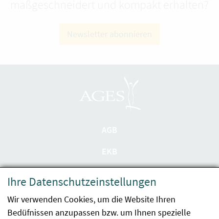
maßgeschneidert und kompakt erhalten?
Newsletter abonnieren
AGB
EKB
Datenschutzerklärung
Ihre Datenschutzeinstellungen
Barrierefreiheit
Wir verwenden Cookies, um die Website Ihren
Bedüfnissen anzupassen bzw. um Ihnen spezielle
Impressum