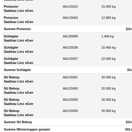
Protector
A6U15015
15.000 kg
Saatbau Linz eGen
Protector
A6U15063
12.885 kg
Saatbau Linz eGen
Summe Protector
115.
Schlägler
A6U30089
1.409 kg
Saatbau Linz eGen
Schlägler
A6U15038
10.460 kg
Saatbau Linz eGen
Schlägler
A6U15037
22.000 kg
Saatbau Linz eGen
Summe Schlägler
33.
SU Bebop
A6U15061
30.000 kg
Saatbau Linz eGen
SU Bebop
A6U15060
20.000 kg
Saatbau Linz eGen
SU Bebop
A6U15059
30.000 kg
Saatbau Linz eGen
SU Bebop
A6U15058
30.000 kg
Saatbau Linz eGen
Summe SU Bebop
110.
Summe Winterroggen gesamt
501.