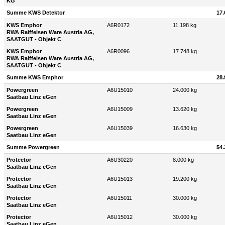
KG
Summe KWS Detektor
17.
KWS Emphor
A6R0172
11.198 kg
RWA Raiffeisen Ware Austria AG,
SAATGUT - Objekt C
KWS Emphor
A6R0096
17.748 kg
RWA Raiffeisen Ware Austria AG,
SAATGUT - Objekt C
Summe KWS Emphor
28.
Powergreen
A6U15010
24.000 kg
Saatbau Linz eGen
Powergreen
A6U15009
13.620 kg
Saatbau Linz eGen
Powergreen
A6U15039
16.630 kg
Saatbau Linz eGen
Summe Powergreen
54.
Protector
A6U30220
8.000 kg
Saatbau Linz eGen
Protector
A6U15013
19.200 kg
Saatbau Linz eGen
Protector
A6U15011
30.000 kg
Saatbau Linz eGen
Protector
A6U15012
30.000 kg
Saatbau Linz eGen