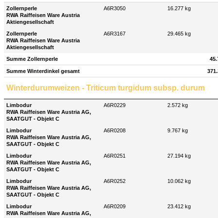
Zollernperle
A6R3050
16.277 kg
RWA Raiffeisen Ware Austria
Aktiengesellschaft
Zollernperle
A6R3167
29.465 kg
RWA Raiffeisen Ware Austria
Aktiengesellschaft
Summe Zollernperle
45.
Summe Winterdinkel gesamt
371.
Winterdurumweizen - Triticum turgidum subsp. durum
Limbodur
A6R0229
2.572 kg
RWA Raiffeisen Ware Austria AG,
SAATGUT - Objekt C
Limbodur
A6R0208
9.767 kg
RWA Raiffeisen Ware Austria AG,
SAATGUT - Objekt C
Limbodur
A6R0251
27.194 kg
RWA Raiffeisen Ware Austria AG,
SAATGUT - Objekt C
Limbodur
A6R0252
10.062 kg
RWA Raiffeisen Ware Austria AG,
SAATGUT - Objekt C
Limbodur
A6R0209
23.412 kg
RWA Raiffeisen Ware Austria AG,