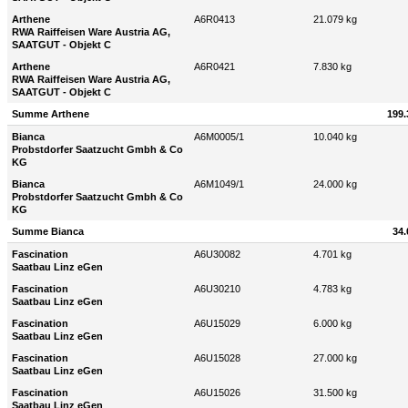
Arthene
A6R0413
21.079 kg
RWA Raiffeisen Ware Austria AG,
SAATGUT - Objekt C
Arthene
A6R0421
7.830 kg
RWA Raiffeisen Ware Austria AG,
SAATGUT - Objekt C
Summe Arthene
199.
Bianca
A6M0005/1
10.040 kg
Probstdorfer Saatzucht Gmbh & Co
KG
Bianca
A6M1049/1
24.000 kg
Probstdorfer Saatzucht Gmbh & Co
KG
Summe Bianca
34.
Fascination
A6U30082
4.701 kg
Saatbau Linz eGen
Fascination
A6U30210
4.783 kg
Saatbau Linz eGen
Fascination
A6U15029
6.000 kg
Saatbau Linz eGen
Fascination
A6U15028
27.000 kg
Saatbau Linz eGen
Fascination
A6U15026
31.500 kg
Saatbau Linz eGen