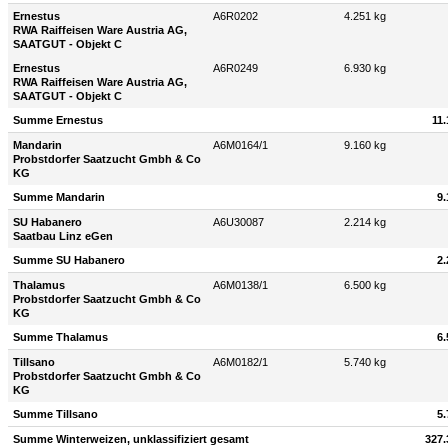
Ernestus
A6R0202
4.251 kg
RWA Raiffeisen Ware Austria AG,
SAATGUT - Objekt C
Ernestus
A6R0249
6.930 kg
RWA Raiffeisen Ware Austria AG,
SAATGUT - Objekt C
Summe Ernestus
11.
Mandarin
A6M0164/1
9.160 kg
Probstdorfer Saatzucht Gmbh & Co
KG
Summe Mandarin
9.
SU Habanero
A6U30087
2.214 kg
Saatbau Linz eGen
Summe SU Habanero
2.
Thalamus
A6M0138/1
6.500 kg
Probstdorfer Saatzucht Gmbh & Co
KG
Summe Thalamus
6.
Tillsano
A6M0182/1
5.740 kg
Probstdorfer Saatzucht Gmbh & Co
KG
Summe Tillsano
5.
Summe Winterweizen, unklassifiziert gesamt
327.