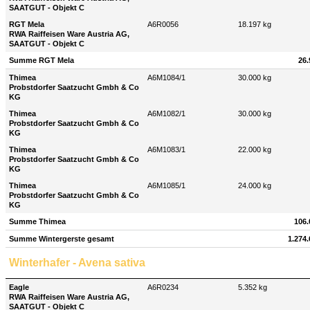
SAATGUT - Objekt C
RGT Mela
A6R0056
18.197 kg
RWA Raiffeisen Ware Austria AG,
SAATGUT - Objekt C
Summe RGT Mela
26.
Thimea
A6M1084/1
30.000 kg
Probstdorfer Saatzucht Gmbh & Co
KG
Thimea
A6M1082/1
30.000 kg
Probstdorfer Saatzucht Gmbh & Co
KG
Thimea
A6M1083/1
22.000 kg
Probstdorfer Saatzucht Gmbh & Co
KG
Thimea
A6M1085/1
24.000 kg
Probstdorfer Saatzucht Gmbh & Co
KG
Summe Thimea
106.
Summe Wintergerste gesamt
1.274.
Winterhafer - Avena sativa
Eagle
A6R0234
5.352 kg
RWA Raiffeisen Ware Austria AG,
SAATGUT - Objekt C