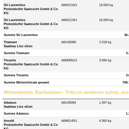
SU Laurentius
A6M1216/1
19.000 kg
Probstdorfer Saatzucht Gmbh & Co
KG
SU Laurentius
A6M1219/1
16.000 kg
Probstdorfer Saatzucht Gmbh & Co
KG
Summe SU Laurentius
36.
Triamant
A6U30080
3.318 kg
Saatbau Linz eGen
Summe Triamant
3.
Tricanto
A6M0052/1
3.090 kg
Probstdorfer Saatzucht Gmbh & Co
KG
Summe Tricanto
3.
Summe Wintertriticale gesamt
799.
Winterweizen, Backweizen - Triticum aestivum subsp. ae
Adamus
A6U30084
1.397 kg
Saatbau Linz eGen
Summe Adamus
1.
Arnold
A6M0145/1
4.360 kg
Probstdorfer Saatzucht Gmbh & Co
KG