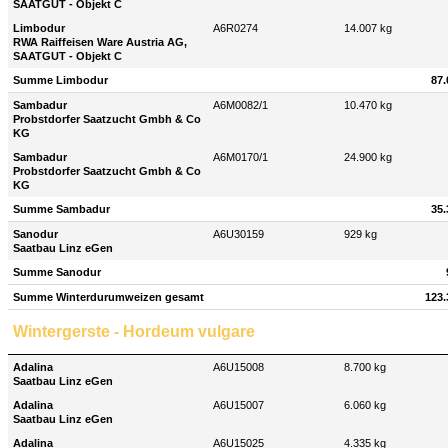
SAATGUT - Objekt C
Limbodur
A6R0274
14.007 kg
RWA Raiffeisen Ware Austria AG,
SAATGUT - Objekt C
Summe Limbodur
87.
Sambadur
A6M0082/1
10.470 kg
Probstdorfer Saatzucht Gmbh & Co
KG
Sambadur
A6M0170/1
24.900 kg
Probstdorfer Saatzucht Gmbh & Co
KG
Summe Sambadur
35.
Sanodur
A6U30159
929 kg
Saatbau Linz eGen
Summe Sanodur
Summe Winterdurumweizen gesamt
123.
Wintergerste - Hordeum vulgare
Adalina
A6U15008
8.700 kg
Saatbau Linz eGen
Adalina
A6U15007
6.060 kg
Saatbau Linz eGen
Adalina
A6U15025
4.335 kg