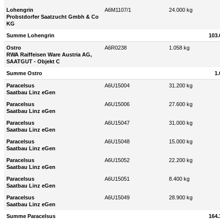
Lohengrin
A6M1107/1
24.000 kg
Probstdorfer Saatzucht Gmbh & Co
KG
Summe Lohengrin
103.
Ostro
A6R0238
1.058 kg
RWA Raiffeisen Ware Austria AG,
SAATGUT - Objekt C
Summe Ostro
1.
Paracelsus
A6U15004
31.200 kg
Saatbau Linz eGen
Paracelsus
A6U15006
27.600 kg
Saatbau Linz eGen
Paracelsus
A6U15047
31.000 kg
Saatbau Linz eGen
Paracelsus
A6U15048
15.000 kg
Saatbau Linz eGen
Paracelsus
A6U15052
22.200 kg
Saatbau Linz eGen
Paracelsus
A6U15051
8.400 kg
Saatbau Linz eGen
Paracelsus
A6U15049
28.900 kg
Saatbau Linz eGen
Summe Paracelsus
164.