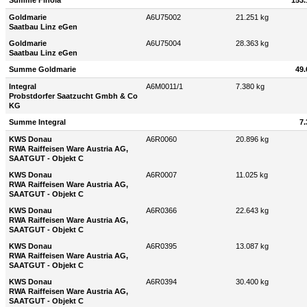
Summe Finola
153.
Goldmarie
A6U75002
21.251 kg
Saatbau Linz eGen
Goldmarie
A6U75004
28.363 kg
Saatbau Linz eGen
Summe Goldmarie
49.
Integral
A6M0011/1
7.380 kg
Probstdorfer Saatzucht Gmbh & Co
KG
Summe Integral
7.
KWS Donau
A6R0060
20.896 kg
RWA Raiffeisen Ware Austria AG,
SAATGUT - Objekt C
KWS Donau
A6R0007
11.025 kg
RWA Raiffeisen Ware Austria AG,
SAATGUT - Objekt C
KWS Donau
A6R0366
22.643 kg
RWA Raiffeisen Ware Austria AG,
SAATGUT - Objekt C
KWS Donau
A6R0395
13.087 kg
RWA Raiffeisen Ware Austria AG,
SAATGUT - Objekt C
KWS Donau
A6R0394
30.400 kg
RWA Raiffeisen Ware Austria AG,
SAATGUT - Objekt C