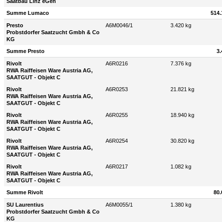
Saatbau Linz eGen
Summe Lumaco
514.
Presto
A6M0046/1
3.420 kg
Probstdorfer Saatzucht Gmbh & Co
KG
Summe Presto
3.
Rivolt
A6R0216
7.376 kg
RWA Raiffeisen Ware Austria AG,
SAATGUT - Objekt C
Rivolt
A6R0253
21.821 kg
RWA Raiffeisen Ware Austria AG,
SAATGUT - Objekt C
Rivolt
A6R0255
18.940 kg
RWA Raiffeisen Ware Austria AG,
SAATGUT - Objekt C
Rivolt
A6R0254
30.820 kg
RWA Raiffeisen Ware Austria AG,
SAATGUT - Objekt C
Rivolt
A6R0217
1.082 kg
RWA Raiffeisen Ware Austria AG,
SAATGUT - Objekt C
Summe Rivolt
80.
SU Laurentius
A6M0055/1
1.380 kg
Probstdorfer Saatzucht Gmbh & Co
KG