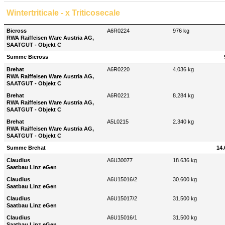
Wintertriticale - x Triticosecale
Bicross
A6R0224
976 kg
RWA Raiffeisen Ware Austria AG,
SAATGUT - Objekt C
Summe Bicross
Brehat
A6R0220
4.036 kg
RWA Raiffeisen Ware Austria AG,
SAATGUT - Objekt C
Brehat
A6R0221
8.284 kg
RWA Raiffeisen Ware Austria AG,
SAATGUT - Objekt C
Brehat
A5L0215
2.340 kg
RWA Raiffeisen Ware Austria AG,
SAATGUT - Objekt C
Summe Brehat
14.
Claudius
A6U30077
18.636 kg
Saatbau Linz eGen
Claudius
A6U15016/2
30.600 kg
Saatbau Linz eGen
Claudius
A6U15017/2
31.500 kg
Saatbau Linz eGen
Claudius
A6U15016/1
31.500 kg
Saatbau Linz eGen