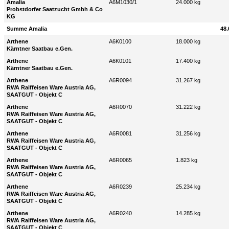
Amalia
A6M1030/1
24.000 kg
Probstdorfer Saatzucht Gmbh & Co
KG
Summe Amalia
48.
Arthene
A6K0100
18.000 kg
Kärntner Saatbau e.Gen.
Arthene
A6K0101
17.400 kg
Kärntner Saatbau e.Gen.
Arthene
A6R0094
31.267 kg
RWA Raiffeisen Ware Austria AG,
SAATGUT - Objekt C
Arthene
A6R0070
31.222 kg
RWA Raiffeisen Ware Austria AG,
SAATGUT - Objekt C
Arthene
A6R0081
31.256 kg
RWA Raiffeisen Ware Austria AG,
SAATGUT - Objekt C
Arthene
A6R0065
1.823 kg
RWA Raiffeisen Ware Austria AG,
SAATGUT - Objekt C
Arthene
A6R0239
25.234 kg
RWA Raiffeisen Ware Austria AG,
SAATGUT - Objekt C
Arthene
A6R0240
14.285 kg
RWA Raiffeisen Ware Austria AG,
SAATGUT - Objekt C