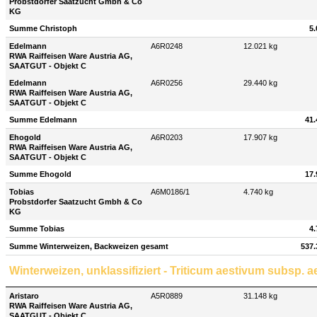
Probstdorfer Saatzucht Gmbh & Co
KG
Summe Christoph
5.
Edelmann
A6R0248
12.021 kg
RWA Raiffeisen Ware Austria AG,
SAATGUT - Objekt C
Edelmann
A6R0256
29.440 kg
RWA Raiffeisen Ware Austria AG,
SAATGUT - Objekt C
Summe Edelmann
41.
Ehogold
A6R0203
17.907 kg
RWA Raiffeisen Ware Austria AG,
SAATGUT - Objekt C
Summe Ehogold
17.
Tobias
A6M0186/1
4.740 kg
Probstdorfer Saatzucht Gmbh & Co
KG
Summe Tobias
4.
Summe Winterweizen, Backweizen gesamt
537.
Winterweizen, unklassifiziert - Triticum aestivum subsp. 
Aristaro
A5R0889
31.148 kg
RWA Raiffeisen Ware Austria AG,
SAATGUT - Objekt C