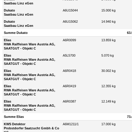
Saatbau Linz eGen
Dukato
A6U15044
15.000 kg
Saatbau Linz eGen
Dukato
A6U15062
14.940 kg
Saatbau Linz eGen
Summe Dukato
63.
Elias
A6R0099
13.859 kg
RWA Raiffeisen Ware Austria AG,
SAATGUT - Objekt C
Elias
A5L5700
5.070 kg
RWA Raiffeisen Ware Austria AG,
SAATGUT - Objekt C
Elias
A6R0418
30.002 kg
RWA Raiffeisen Ware Austria AG,
SAATGUT - Objekt C
Elias
A6R0419
12.355 kg
RWA Raiffeisen Ware Austria AG,
SAATGUT - Objekt C
Elias
A6R0387
12.149 kg
RWA Raiffeisen Ware Austria AG,
SAATGUT - Objekt C
Summe Elias
73.
KWS Detektor
A6M1211/1
17.000 kg
Probstdorfer Saatzucht Gmbh & Co