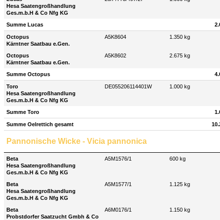
Hesa Saatengroßhandlung
Ges.m.b.H & Co Nfg KG
Summe Lucas
2.
Octopus
A5K8604
1.350 kg
Kärntner Saatbau e.Gen.
Octopus
A5K8602
2.675 kg
Kärntner Saatbau e.Gen.
Summe Octopus
4.
Toro
DE055206114401W
1.000 kg
Hesa Saatengroßhandlung
Ges.m.b.H & Co Nfg KG
Summe Toro
1.
Summe Oelrettich gesamt
10.
Pannonische Wicke - Vicia pannonica
Beta
A5M1576/1
600 kg
Hesa Saatengroßhandlung
Ges.m.b.H & Co Nfg KG
Beta
A5M1577/1
1.125 kg
Hesa Saatengroßhandlung
Ges.m.b.H & Co Nfg KG
Beta
A6M0176/1
1.150 kg
Probstdorfer Saatzucht Gmbh & Co