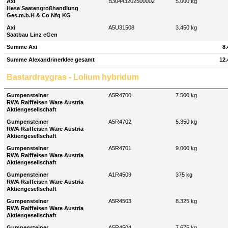
Axi
B30443202500002
5.000 kg
Hesa Saatengroßhandlung
Ges.m.b.H & Co Nfg KG
Axi
A5U31508
3.450 kg
Saatbau Linz eGen
Summe Axi
8.
Summe Alexandrinerklee gesamt
12.
Bastardraygras - Lolium hybridum
Gumpensteiner
A5R4700
7.500 kg
RWA Raiffeisen Ware Austria
Aktiengesellschaft
Gumpensteiner
A5R4702
5.350 kg
RWA Raiffeisen Ware Austria
Aktiengesellschaft
Gumpensteiner
A5R4701
9.000 kg
RWA Raiffeisen Ware Austria
Aktiengesellschaft
Gumpensteiner
A1R4509
375 kg
RWA Raiffeisen Ware Austria
Aktiengesellschaft
Gumpensteiner
A5R4503
8.325 kg
RWA Raiffeisen Ware Austria
Aktiengesellschaft
Gumpensteiner
A5R4504
7.675 kg