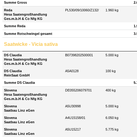
Summe Gross
2.
Reda
PL530/09/10060/Z132/
1.960 kg
Hesa Saatengroßhandlung
Ges.m.b.H & Co Nfg KG
Summe Reda
1.
Summe Rotschwingel gesamt
3.
Saatwicke - Vicia sativa
DS Claudia
B07398202500001
5.000 kg
Hesa Saatengroßhandlung
Ges.m.b.H & Co Nfg KG
DS Claudia
A5A0128
100 kg
ReinSaat GmbH
Summe DS Claudia
5.
Slovena
DE055206079701
400 kg
Hesa Saatengroßhandlung
Ges.m.b.H & Co Nfg KG
Slovena
A5U30998
5.000 kg
Saatbau Linz eGen
Slovena
A4U15158/01
6.050 kg
Saatbau Linz eGen
Slovena
A5U15217
5.775 kg
Saatbau Linz eGen