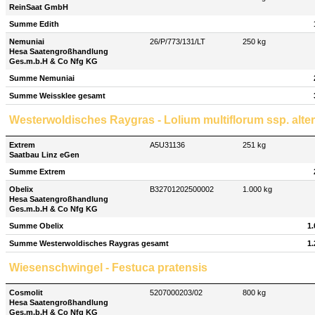
ReinSaat GmbH
Summe Edith
Nemuniai
26/P/773/131/LT
250 kg
Hesa Saatengroßhandlung
Ges.m.b.H & Co Nfg KG
Summe Nemuniai
Summe Weissklee gesamt
Westerwoldisches Raygras - Lolium multiflorum ssp. alte
Extrem
A5U31136
251 kg
Saatbau Linz eGen
Summe Extrem
Obelix
B32701202500002
1.000 kg
Hesa Saatengroßhandlung
Ges.m.b.H & Co Nfg KG
Summe Obelix
1.
Summe Westerwoldisches Raygras gesamt
1.
Wiesenschwingel - Festuca pratensis
Cosmolit
5207000203/02
800 kg
Hesa Saatengroßhandlung
Ges.m.b.H & Co Nfg KG