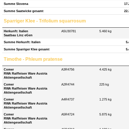
Summe Slovena
17.
Summe Saatwicke gesamt
22.
Sparriger Klee - Trifolium squarrosum
Herkunft: Italien
A5U30781
5.460 kg
Saatbau Linz eGen
Summe Herkunft: Italien
5.
Summe Sparriger Klee gesamt
5.
Timothe - Phleum pratense
Comer
A3R4756
4.425 kg
RWA Raiffeisen Ware Austria
Aktiengesellschaft
Comer
A2R4744
225 kg
RWA Raiffeisen Ware Austria
Aktiengesellschaft
Comer
A4R4737
1.275 kg
RWA Raiffeisen Ware Austria
Aktiengesellschaft
Comer
A5R4724
5.875 kg
RWA Raiffeisen Ware Austria
Aktiengesellschaft