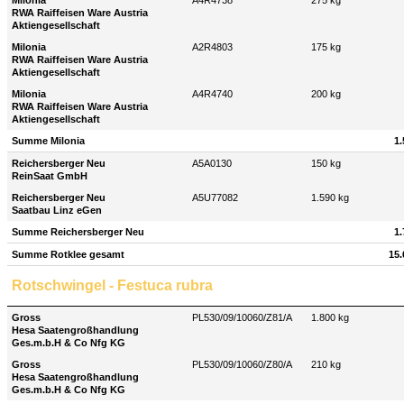
Milonia
A4R4738
275 kg
RWA Raiffeisen Ware Austria
Aktiengesellschaft
Milonia
A2R4803
175 kg
RWA Raiffeisen Ware Austria
Aktiengesellschaft
Milonia
A4R4740
200 kg
RWA Raiffeisen Ware Austria
Aktiengesellschaft
Summe Milonia
1.
Reichersberger Neu
A5A0130
150 kg
ReinSaat GmbH
Reichersberger Neu
A5U77082
1.590 kg
Saatbau Linz eGen
Summe Reichersberger Neu
1.
Summe Rotklee gesamt
15.
Rotschwingel - Festuca rubra
Gross
PL530/09/10060/Z81/A
1.800 kg
Hesa Saatengroßhandlung
Ges.m.b.H & Co Nfg KG
Gross
PL530/09/10060/Z80/A
210 kg
Hesa Saatengroßhandlung
Ges.m.b.H & Co Nfg KG