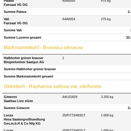
Palava
A5A0055
475 kg
Fairsaat VG OG
Summe Palava
2.
Vali
A4A0054
275 kg
Fairsaat VG OG
Summe Vali
Summe Luzerne gesamt
33.
Markstammkohl - Brassica oleracea
Halbhoher grüner krauser
1
Bingenheimer Saatgut AG
Summe Halbhoher grüner krauser
Summe Markstammkohl gesamt
Oelrettich - Raphanus sativus var. oleiformis
Giewont
A4U31829
3.250 kg
Saatbau Linz eGen
Summe Giewont
3.
Lucas
25/P/773/483/LT
1.000 kg
Hesa Saatengroßhandlung
Ges.m.b.H & Co Nfg KG
Lucas
25/P/773/497/LT
1.000 kg