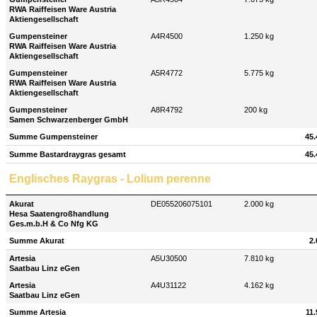
RWA Raiffeisen Ware Austria
Aktiengesellschaft
Gumpensteiner
A4R4500
1.250 kg
RWA Raiffeisen Ware Austria
Aktiengesellschaft
Gumpensteiner
A5R4772
5.775 kg
RWA Raiffeisen Ware Austria
Aktiengesellschaft
Gumpensteiner
A8R4792
200 kg
Samen Schwarzenberger GmbH
Summe Gumpensteiner
45.
Summe Bastardraygras gesamt
45.
Englisches Raygras - Lolium perenne
Akurat
DE055206075101
2.000 kg
Hesa Saatengroßhandlung
Ges.m.b.H & Co Nfg KG
Summe Akurat
2.
Artesia
A5U30500
7.810 kg
Saatbau Linz eGen
Artesia
A4U31122
4.162 kg
Saatbau Linz eGen
Summe Artesia
11.