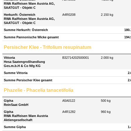
RWA Raiffeisen Ware Austria AG,
SAATGUT - Objekt C
Herkunft: Österreich
A4R0208
2.150 kg
RWA Raiffeisen Ware Austria AG,
SAATGUT - Objekt C
Summe Herkunft: Österreich
180.
Summe Pannonische Wicke gesamt
194.
Persischer Klee - Trifolium resupinatum
Vittoria
B32714202500001
2.000 kg
Hesa Saatengroßhandlung
Ges.m.b.H & Co Nfg KG
Summe Vittoria
2.
Summe Persischer Klee gesamt
2.
Phazelie - Phacelia tanacetifolia
Gipha
A5A0122
500 kg
ReinSaat GmbH
Gipha
A4R1282
960 kg
RWA Raiffeisen Ware Austria
Aktiengesellschaft
Summe Gipha
1.