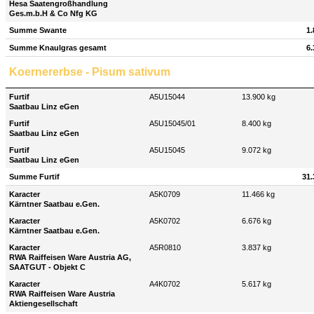
Hesa Saatengroßhandlung
Ges.m.b.H & Co Nfg KG
Summe Swante
1.
Summe Knaulgras gesamt
6.
Koernererbse - Pisum sativum
Furtif
A5U15044
13.900 kg
Saatbau Linz eGen
Furtif
A5U15045/01
8.400 kg
Saatbau Linz eGen
Furtif
A5U15045
9.072 kg
Saatbau Linz eGen
Summe Furtif
31.
Karacter
A5K0709
11.466 kg
Kärntner Saatbau e.Gen.
Karacter
A5K0702
6.676 kg
Kärntner Saatbau e.Gen.
Karacter
A5R0810
3.837 kg
RWA Raiffeisen Ware Austria AG,
SAATGUT - Objekt C
Karacter
A4K0702
5.617 kg
RWA Raiffeisen Ware Austria
Aktiengesellschaft