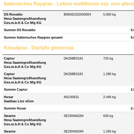
Italienisches Raygras - Lolium multiflorum ssp. non alter
DS Ronaldo
B06582202500004
5.000 kg
Hesa Saatengroßhandlung
Ges.m.b.H & Co Nfg KG
Summe DS Ronaldo
5.
Summe Italienisches Raygras gesamt
5.
Knaulgras - Dactylis glomerata
Captur
DK26BE0181
720 kg
Hesa Saatengroßhandlung
Ges.m.b.H & Co Nfg KG
Captur
DK26BE0181
1.280 kg
Hesa Saatengroßhandlung
Ges.m.b.H & Co Nfg KG
Summe Captur
2.
Husar
A5U30631
2.446 kg
Saatbau Linz eGen
Summe Husar
2.
Swante
SE25NN6284
630 kg
Hesa Saatengroßhandlung
Ges.m.b.H & Co Nfg KG
Swante
SE25NN6284
1.260 kg