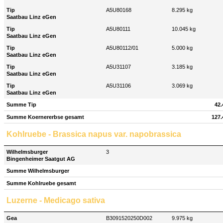
Tip
A5U80168
8.295 kg
Saatbau Linz eGen
Tip
A5U80111
10.045 kg
Saatbau Linz eGen
Tip
A5U80112/01
5.000 kg
Saatbau Linz eGen
Tip
A5U31107
3.185 kg
Saatbau Linz eGen
Tip
A5U31106
3.069 kg
Saatbau Linz eGen
Summe Tip
42.
Summe Koernererbse gesamt
127.
Kohlruebe - Brassica napus var. napobrassica
Wilhelmsburger
3
Bingenheimer Saatgut AG
Summe Wilhelmsburger
Summe Kohlruebe gesamt
Luzerne - Medicago sativa
Gea
B3091520250D002
9.975 kg