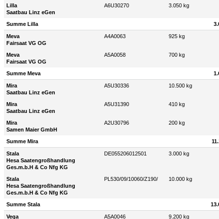
Lilla
A6U30270
3.050 kg
Saatbau Linz eGen
Summe Lilla
3.
Meva
A4A0063
925 kg
Fairsaat VG OG
Meva
A5A0058
700 kg
Fairsaat VG OG
Summe Meva
1.
Mira
A5U30336
10.500 kg
Saatbau Linz eGen
Mira
A5U31390
410 kg
Saatbau Linz eGen
Mira
A2U30796
200 kg
Samen Maier GmbH
Summe Mira
11
Stala
DE055206012501
3.000 kg
Hesa Saatengroßhandlung
Ges.m.b.H & Co Nfg KG
Stala
PL530/09/10060/Z190/
10.000 kg
Hesa Saatengroßhandlung
Ges.m.b.H & Co Nfg KG
Summe Stala
13.
Vega
A5A0046
9.200 kg