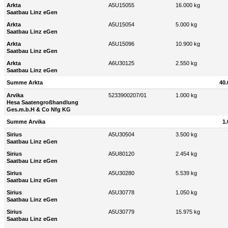
Arkta
A5U15055
16.000 kg
Saatbau Linz eGen
Arkta
A5U15054
5.000 kg
Saatbau Linz eGen
Arkta
A5U15096
10.900 kg
Saatbau Linz eGen
Arkta
A6U30125
2.550 kg
Saatbau Linz eGen
Summe Arkta
40.
Arvika
5233900207/01
1.000 kg
Hesa Saatengroßhandlung
Ges.m.b.H & Co Nfg KG
Summe Arvika
1.
Sirius
A5U30504
3.500 kg
Saatbau Linz eGen
Sirius
A5U80120
2.454 kg
Saatbau Linz eGen
Sirius
A5U30280
5.539 kg
Saatbau Linz eGen
Sirius
A5U30778
1.050 kg
Saatbau Linz eGen
Sirius
A5U30779
15.975 kg
Saatbau Linz eGen