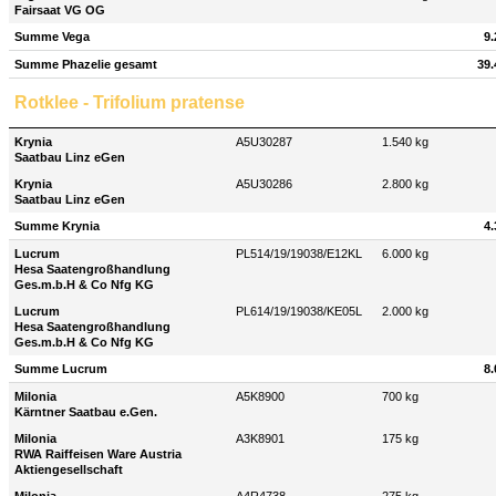
Fairsaat VG OG
Summe Vega
9.
Summe Phazelie gesamt
39.
Rotklee - Trifolium pratense
Krynia
A5U30287
1.540 kg
Saatbau Linz eGen
Krynia
A5U30286
2.800 kg
Saatbau Linz eGen
Summe Krynia
4.
Lucrum
PL514/19/19038/E12KL
6.000 kg
Hesa Saatengroßhandlung
Ges.m.b.H & Co Nfg KG
Lucrum
PL614/19/19038/KE05L
2.000 kg
Hesa Saatengroßhandlung
Ges.m.b.H & Co Nfg KG
Summe Lucrum
8.
Milonia
A5K8900
700 kg
Kärntner Saatbau e.Gen.
Milonia
A3K8901
175 kg
RWA Raiffeisen Ware Austria
Aktiengesellschaft