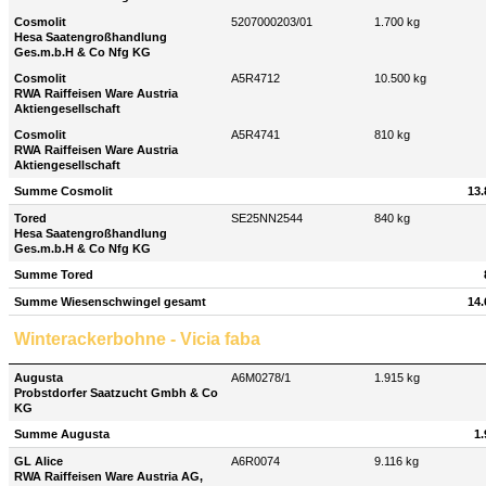
Cosmolit
5207000203/01
1.700 kg
Hesa Saatengroßhandlung
Ges.m.b.H & Co Nfg KG
Cosmolit
A5R4712
10.500 kg
RWA Raiffeisen Ware Austria
Aktiengesellschaft
Cosmolit
A5R4741
810 kg
RWA Raiffeisen Ware Austria
Aktiengesellschaft
Summe Cosmolit
13.
Tored
SE25NN2544
840 kg
Hesa Saatengroßhandlung
Ges.m.b.H & Co Nfg KG
Summe Tored
Summe Wiesenschwingel gesamt
14.
Winterackerbohne - Vicia faba
Augusta
A6M0278/1
1.915 kg
Probstdorfer Saatzucht Gmbh & Co
KG
Summe Augusta
1.
GL Alice
A6R0074
9.116 kg
RWA Raiffeisen Ware Austria AG,