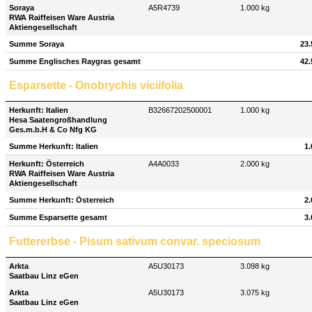
Soraya
A5R4739
1.000 kg
RWA Raiffeisen Ware Austria
Aktiengesellschaft
Summe Soraya
23.
Summe Englisches Raygras gesamt
42.
Esparsette - Onobrychis viciifolia
Herkunft: Italien
B32667202500001
1.000 kg
Hesa Saatengroßhandlung
Ges.m.b.H & Co Nfg KG
Summe Herkunft: Italien
1.
Herkunft: Österreich
A4A0033
2.000 kg
RWA Raiffeisen Ware Austria
Aktiengesellschaft
Summe Herkunft: Österreich
2.
Summe Esparsette gesamt
3.
Futtererbse - Pisum sativum convar. speciosum
Arkta
A5U30173
3.098 kg
Saatbau Linz eGen
Arkta
A5U30173
3.075 kg
Saatbau Linz eGen