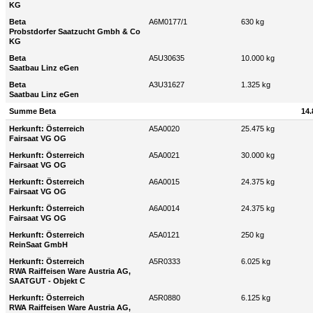
KG
Beta
A6M0177/1
630 kg
Probstdorfer Saatzucht Gmbh & Co
KG
Beta
A5U30635
10.000 kg
Saatbau Linz eGen
Beta
A3U31627
1.325 kg
Saatbau Linz eGen
Summe Beta
14.
Herkunft: Österreich
A5A0020
25.475 kg
Fairsaat VG OG
Herkunft: Österreich
A5A0021
30.000 kg
Fairsaat VG OG
Herkunft: Österreich
A6A0015
24.375 kg
Fairsaat VG OG
Herkunft: Österreich
A6A0014
24.375 kg
Fairsaat VG OG
Herkunft: Österreich
A5A0121
250 kg
ReinSaat GmbH
Herkunft: Österreich
A5R0333
6.025 kg
RWA Raiffeisen Ware Austria AG,
SAATGUT - Objekt C
Herkunft: Österreich
A5R0880
6.125 kg
RWA Raiffeisen Ware Austria AG,