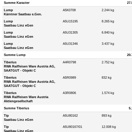
Summe Karacter
27.
Lump
A5K0708
2.244 kg
Kärntner Saatbau e.Gen.
Lump
A5U15195
8.265 kg
Saatbau Linz eGen
Lump
A5U31305
6.840 kg
Saatbau Linz eGen
Lump
A5U31346
3.437 kg
Saatbau Linz eGen
Summe Lump
20.
Tiberius
A4R0798
2.752 kg
RWA Raiffeisen Ware Austria AG,
SAATGUT - Objekt C
Tiberius
A5R0989
832 kg
RWA Raiffeisen Ware Austria AG,
SAATGUT - Objekt C
Tiberius
A3R0806
1.574 kg
RWA Raiffeisen Ware Austria
Aktiengesellschaft
Summe Tiberius
5.
Tip
A5U80162
893 kg
Saatbau Linz eGen
Tip
A5U80167/01
12.008 kg
Saatbau Linz eGen