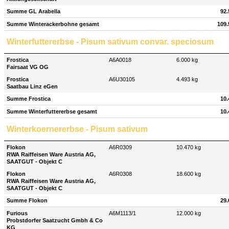
Summe GL Arabella
92.
Summe Winterackerbohne gesamt
109.
Winterfuttererbse - Pisum sativum convar. speciosum
Frostica
A6A0018
6.000 kg
Fairsaat VG OG
Frostica
A6U30105
4.493 kg
Saatbau Linz eGen
Summe Frostica
10.
Summe Winterfuttererbse gesamt
10.
Winterkoernererbse - Pisum sativum
Flokon
A6R0309
10.470 kg
RWA Raiffeisen Ware Austria AG,
SAATGUT - Objekt C
Flokon
A6R0308
18.600 kg
RWA Raiffeisen Ware Austria AG,
SAATGUT - Objekt C
Summe Flokon
29.
Furious
A6M1113/1
12.000 kg
Probstdorfer Saatzucht Gmbh & Co
KG