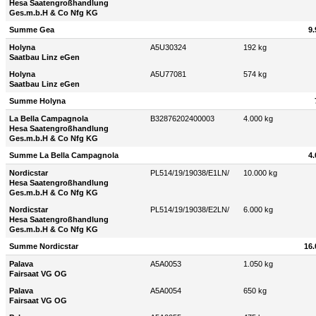
Hesa Saatengroßhandlung
Ges.m.b.H & Co Nfg KG
Summe Gea
9.
Holyna
A5U30324
192 kg
Saatbau Linz eGen
Holyna
A5U77081
574 kg
Saatbau Linz eGen
Summe Holyna
La Bella Campagnola
B32876202400003
4.000 kg
Hesa Saatengroßhandlung
Ges.m.b.H & Co Nfg KG
Summe La Bella Campagnola
4.
Nordicstar
PL514/19/19038/E1LN/
10.000 kg
Hesa Saatengroßhandlung
Ges.m.b.H & Co Nfg KG
Nordicstar
PL514/19/19038/E2LN/
6.000 kg
Hesa Saatengroßhandlung
Ges.m.b.H & Co Nfg KG
Summe Nordicstar
16.
Palava
A5A0053
1.050 kg
Fairsaat VG OG
Palava
A5A0054
650 kg
Fairsaat VG OG