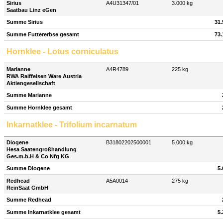
Sirius
A4U31347/01
3.000 kg
Saatbau Linz eGen
Summe Sirius
31.
Summe Futtererbse gesamt
73.
Hornklee - Lotus corniculatus
Marianne
A4R4789
225 kg
RWA Raiffeisen Ware Austria
Aktiengesellschaft
Summe Marianne
Summe Hornklee gesamt
Inkarnatklee - Trifolium incarnatum
Diogene
B31802202500001
5.000 kg
Hesa Saatengroßhandlung
Ges.m.b.H & Co Nfg KG
Summe Diogene
5.
Redhead
A5A0014
275 kg
ReinSaat GmbH
Summe Redhead
Summe Inkarnatklee gesamt
5.