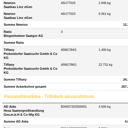
Newton
A5U77024
2.946 kg
Saatbau Linz eGen
Newton
A5U77023
9.361 kg
Saatbau Linz eGen
Summe Newton
12.
Ratio
3
Bingenheimer Saatgut AG
Summe Ratio
Tiffany
A5M1784/1
1.400 kg
Probstdorfer Saatzucht Gmbh & Co
KG
Tiffany
A5M1786/1
22.731 kg
Probstdorfer Saatzucht Gmbh & Co
KG
Summe Tiffany
24.
Summe Ackerbohne gesamt
257.
Alexandrinerklee - Trifolium alexandrinum
AD Aida
B34557202500001
4.000 kg
Hesa Saatengroßhandlung
Ges.m.b.H & Co Nfg KG
Summe AD Aida
4.