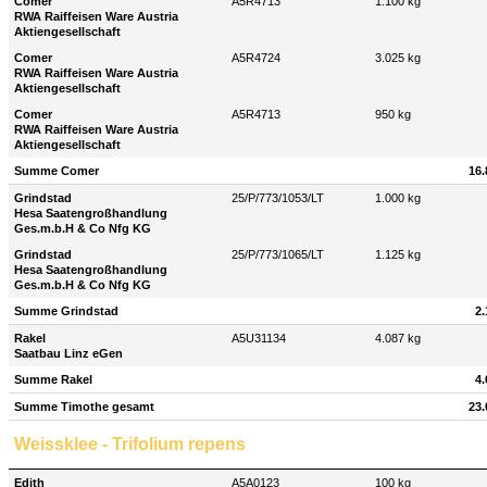
Comer
A5R4713
1.100 kg
RWA Raiffeisen Ware Austria
Aktiengesellschaft
Comer
A5R4724
3.025 kg
RWA Raiffeisen Ware Austria
Aktiengesellschaft
Comer
A5R4713
950 kg
RWA Raiffeisen Ware Austria
Aktiengesellschaft
Summe Comer
16.
Grindstad
25/P/773/1053/LT
1.000 kg
Hesa Saatengroßhandlung
Ges.m.b.H & Co Nfg KG
Grindstad
25/P/773/1065/LT
1.125 kg
Hesa Saatengroßhandlung
Ges.m.b.H & Co Nfg KG
Summe Grindstad
2.
Rakel
A5U31134
4.087 kg
Saatbau Linz eGen
Summe Rakel
4.
Summe Timothe gesamt
23.
Weissklee - Trifolium repens
Edith
A5A0123
100 kg