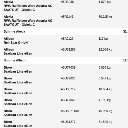
Alexia
A5R1036
1.070 kg
RWA Raiffeisen Ware Austria AG,
SAATGUT - Objekt C
Alexia
A5R1141
30.115 kg
RWA Raiffeisen Ware Austria AG,
SAATGUT - Objekt C
Summe Alexia
31.
Allison
A5A0129
117 kg
ReinSaat GmbH
Allison
A5U31285
12.084 kg
Saatbau Linz eGen
Summe Allison
12.
Bioro
A5U77039
5.086 kg
Saatbau Linz eGen
Bioro
A5U77038
6.547 kg
Saatbau Linz eGen
Bioro
A5U30712
18.684 kg
Saatbau Linz eGen
Bioro
A5U77040
4.196 kg
Saatbau Linz eGen
Bioro
A5U30711/01
16.960 kg
Saatbau Linz eGen
Bioro
A5U31277
31.500 kg
Saatbau Linz eGen