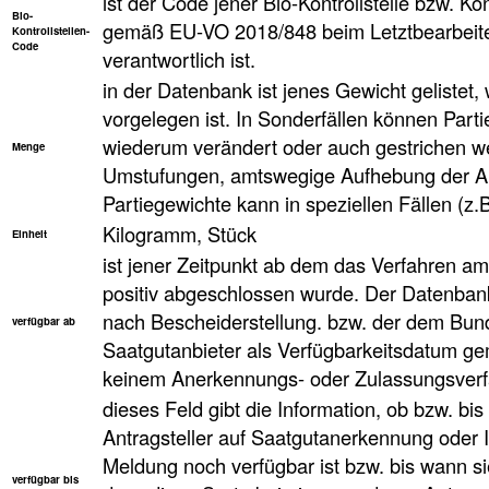
ist der Code jener Bio-Kontrollstelle bzw. Kon
Bio-
gemäß EU-VO 2018/848 beim Letztbearbeiter
Kontrollstellen-
Code
verantwortlich ist.
in der Datenbank ist jenes Gewicht geliste
vorgelegen ist. In Sonderfällen können Parti
wiederum verändert oder auch gestrichen w
Menge
Umstufungen, amtswegige Aufhebung der An
Partiegewichte kann in speziellen Fällen (z.
Kilogramm, Stück
Einheit
ist jener Zeitpunkt ab dem das Verfahren a
positiv abgeschlossen wurde. Der Datenbank
nach Bescheiderstellung. bzw. der dem Bun
verfügbar ab
Saatgutanbieter als Verfügbarkeitsdatum ge
keinem Anerkennungs- oder Zulassungsverfa
dieses Feld gibt die Information, ob bzw. bi
Antragsteller auf Saatgutanerkennung oder 
Meldung noch verfügbar ist bzw. bis wann sie
verfügbar bis