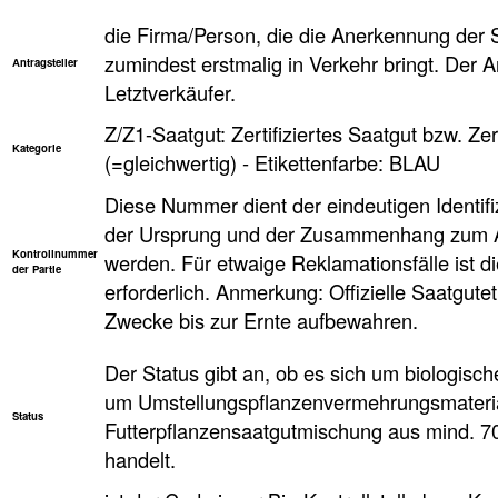
die Firma/Person, die die Anerkennung der 
zumindest erstmalig in Verkehr bringt. Der Ant
Antragsteller
Letztverkäufer.
Z/Z1-Saatgut: Zertifiziertes Saatgut bzw. Zer
Kategorie
(=gleichwertig) - Etikettenfarbe: BLAU
Diese Nummer dient der eindeutigen Identifi
der Ursprung und der Zusammenhang zum An
Kontrollnummer
werden. Für etwaige Reklamationsfälle ist d
der Partie
erforderlich. Anmerkung: Offizielle Saatgute
Zwecke bis zur Ernte aufbewahren.
Der Status gibt an, ob es sich um biologisc
um Umstellungspflanzenvermehrungsmaterial
Status
Futterpflanzensaatgutmischung aus mind. 
handelt.