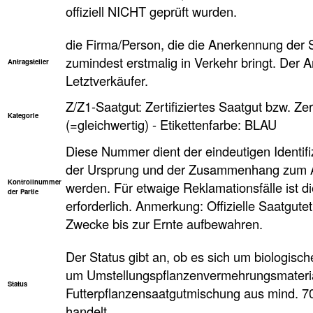
offiziell NICHT geprüft wurden.
die Firma/Person, die die Anerkennung der 
zumindest erstmalig in Verkehr bringt. Der Ant
Antragsteller
Letztverkäufer.
Z/Z1-Saatgut: Zertifiziertes Saatgut bzw. Zer
Kategorie
(=gleichwertig) - Etikettenfarbe: BLAU
Diese Nummer dient der eindeutigen Identifi
der Ursprung und der Zusammenhang zum An
Kontrollnummer
werden. Für etwaige Reklamationsfälle ist d
der Partie
erforderlich. Anmerkung: Offizielle Saatgute
Zwecke bis zur Ernte aufbewahren.
Der Status gibt an, ob es sich um biologisc
um Umstellungspflanzenvermehrungsmaterial
Status
Futterpflanzensaatgutmischung aus mind. 
handelt.