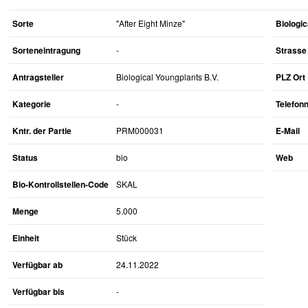
Sorte
"After Eight Minze"
Biologic
Sorteneintragung
-
Strasse 
Antragsteller
Biological Youngplants B.V.
PLZ Ort
Kategorie
-
Telefo
Kntr. der Partie
PRM000031
E-Mail
Status
bio
Web
Bio-Kontrollstellen-Code
SKAL
Menge
5.000
Einheit
Stück
Verfügbar ab
24.11.2022
Verfügbar bis
-