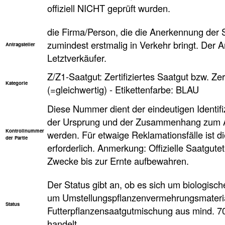
offiziell NICHT geprüft wurden.
die Firma/Person, die die Anerkennung der 
zumindest erstmalig in Verkehr bringt. Der Ant
Antragsteller
Letztverkäufer.
Z/Z1-Saatgut: Zertifiziertes Saatgut bzw. Zer
Kategorie
(=gleichwertig) - Etikettenfarbe: BLAU
Diese Nummer dient der eindeutigen Identifi
der Ursprung und der Zusammenhang zum An
Kontrollnummer
werden. Für etwaige Reklamationsfälle ist d
der Partie
erforderlich. Anmerkung: Offizielle Saatgute
Zwecke bis zur Ernte aufbewahren.
Der Status gibt an, ob es sich um biologisc
um Umstellungspflanzenvermehrungsmaterial
Status
Futterpflanzensaatgutmischung aus mind. 
handelt.