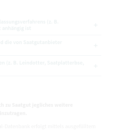
lassungsverfahrens (z. B.
 anhängig ist
nd die von Saatgutanbieter
n (z. B. Leindotter, Saatplatterbse,
ch zu Saatgut jegliches weitere
inzutragen.
l-Datenbank erfolgt mittels ausgefülltem