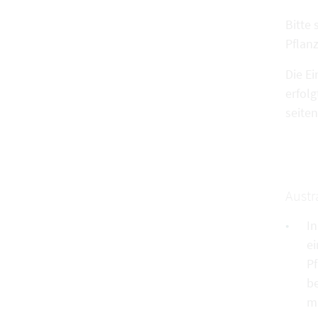
Bitte
Pflan
Die E
erfol
seite
Austr
In
ei
Pf
b
ma