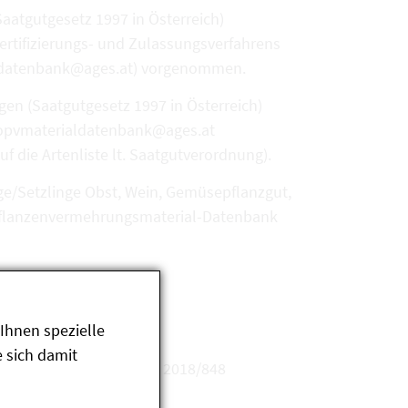
aatgutgesetz 1997 in Österreich)
ertifizierungs- und Zulassungsverfahrens
ialdatenbank@ages.at) vorgenommen.
en (Saatgutgesetz 1997 in Österreich)
biopvmaterialdatenbank@ages.at
die Artenliste lt. Saatgutverordnung).
ge/Setzlinge Obst, Wein, Gemüsepflanzgut,
O-Pflanzenvermehrungsmaterial-Datenbank
Ihnen spezielle
 sich damit
r Erzeugung gem. EU-VO 2018/848