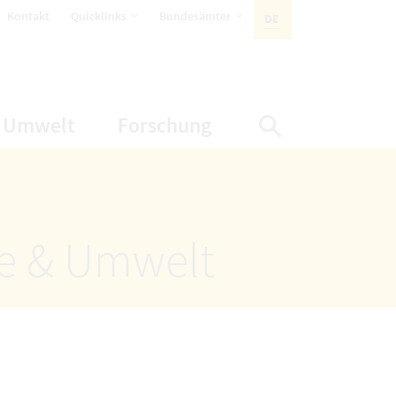
öffnet Untermenüpunkte
öffnet Untermenüpunkte
Kontakt
Quicklinks
Bundesämter
DE
AKTIVE SPRACHE:
nüpunkte
net Untermenüpunkte
öffnet Untermenüpunkte
öffnet Untermenüp
Umwelt
Forschung
Suche einbl
ze & Umwelt