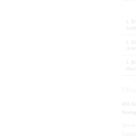
1. B
Saat
2. B
(Hän
3. B
Mari
Pfl
Mit G
biolo
Der A
Formu