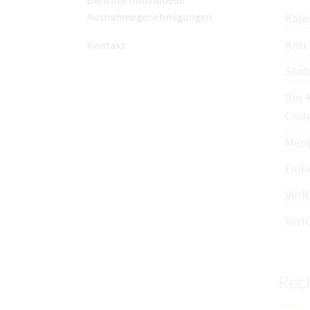
Berichte Individuelle
Ausnahmegenehmigungen
Kate
Kntr.
Kontakt
Stat
Bio-
Cod
Men
Einh
Verf
Verf
Rech