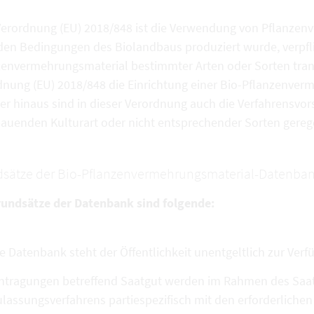
Verordnung (EU) 2018/848 ist die Verwendung von Pflanzen
den Bedingungen des Biolandbaus produziert wurde, verpfli
zenvermehrungsmaterial bestimmter Arten oder Sorten tran
dnung (EU) 2018/848 die Einrichtung einer Bio-Pflanzenve
r hinaus sind in dieser Verordnung auch die Verfahrensvors
auenden Kulturart oder nicht entsprechender Sorten gerege
sätze der Bio-Pflanzenvermehrungsmaterial-Datenban
rundsätze der Datenbank sind folgende:
e Datenbank steht der Öffentlichkeit unentgeltlich zur Verf
ntragungen betreffend Saatgut werden im Rahmen des Saatg
lassungsverfahrens partiespezifisch mit den erforderlich