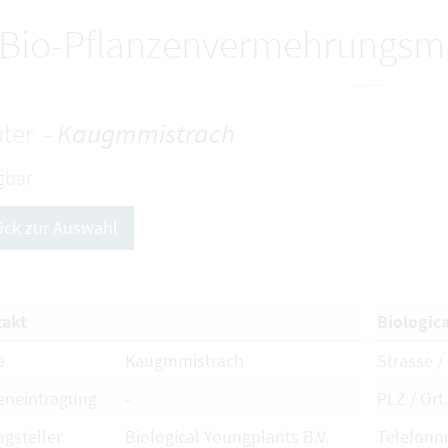
Bio-Pflanzenvermehrungsma
ter -
Kaugmmistrach
gbar
ück zur Auswahl
akt
Biologic
e
Kaugmmistrach
Strasse / 
eneintragung
-
PLZ / Ort
agsteller
Biological Youngplants B.V.
Telefon