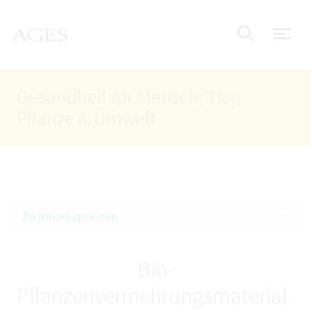
Accesskey
Accesskey
Accesskey
Zum Inhalt
Zum Hauptmenü
Zur Suche
AGES Startseite
[4]
[1]
[2]
Nav
Suche e
Gesundheit für Mensch, Tier,
Pflanze & Umwelt
Zu Inhalt springen
Bio-
Pflanzenvermehrungsmaterial-