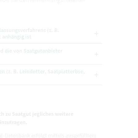
lassungsverfahrens (z. B.
 anhängig ist
nd die von Saatgutanbieter
n (z. B. Leindotter, Saatplatterbse,
ch zu Saatgut jegliches weitere
inzutragen.
l-Datenbank erfolgt mittels ausgefülltem