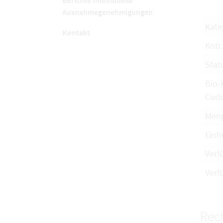
Berichte Individuelle
Ausnahmegenehmigungen
Kate
Kontakt
Kntr.
Stat
Bio-
Cod
Men
Einh
Verf
Verf
Rech