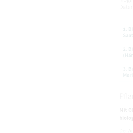
Daten
1. B
Saat
2. B
(Hän
3. B
Mari
Pfl
Mit G
biolo
Der A