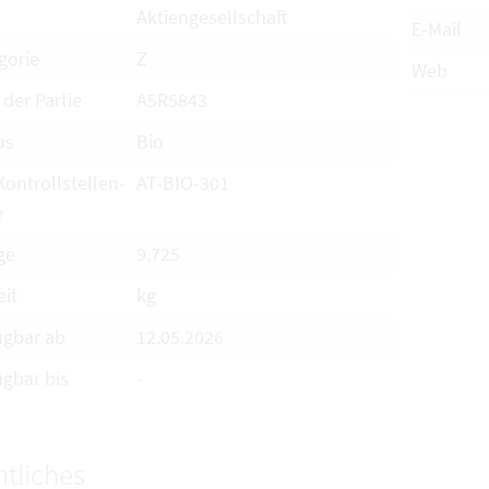
Aktiengesellschaft
E-Mail
gorie
Z
Web
 der Partie
A5R5843
us
Bio
Kontrollstellen-
AT-BIO-301
e
ge
9.725
eit
kg
ügbar ab
12.05.2026
ügbar bis
-
tliches