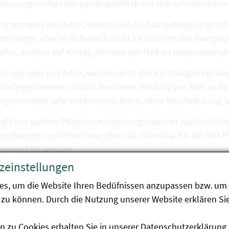
lassungsverfahrens partiespezifisch mit den erforderlich
ntragungen von Arten, welche den EG-Saatgutregelungen (S
terliegen, aber in Österreich nicht im Rahmen des Saatgutz
aufen, werden auf Antrag (formlos per Mail an biopvmater
ntragungen von Arten, welche nicht den EG-Saatgutregelung
nterliegen werden mittels formloser Meldung per Mail an 
rgenommen (alle botanischen Arten, ohne Beschränkung auf 
gliches weitere Pflanzenvermehrungsmaterial wie Stecklin
ierpflanzgut und Pilze kann über das Formular für die BI
ingemeldet werden
zeinstellungen
oraussetzungen für die Eintragung in die Datenbank:
es, um die Website Ihren Bedüfnissen anzupassen bzw. um 
zu können. Durch die Nutzung unserer Website erklären Sie
r das Pflanzenvermehrungsmaterial ist die Konformität de
n zu Cookies erhalten Sie in unserer
Datenschutzerklärung
.