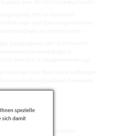
en Angaben gem. EU-VO 2018/848 gemacht.
aatgutgesetz 1997 in Österreich)
ertifizierungs- und Zulassungsverfahrens
ialdatenbank@ages.at) vorgenommen.
en (Saatgutgesetz 1997 in Österreich)
biopvmaterialdatenbank@ages.at
die Artenliste lt. Saatgutverordnung).
ge/Setzlinge Obst, Wein, Gemüsepflanzgut,
O-Pflanzenvermehrungsmaterial-Datenbank
Ihnen spezielle
 sich damit
r Erzeugung gem. EU-VO 2018/848