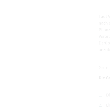
Laut 
nach 
Pflan
Veror
Darübe
anzub
Grund
Die G
Di
Ei