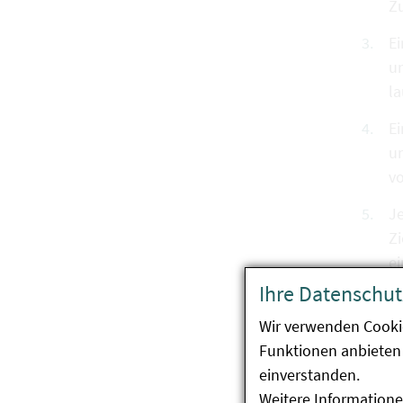
Zu
Ei
un
l
Ei
u
vo
Je
Z
e
Ihre Datenschut
Die V
Wir verwenden Cooki
Funktionen anbieten 
einverstanden.
Fü
Weitere Informatione