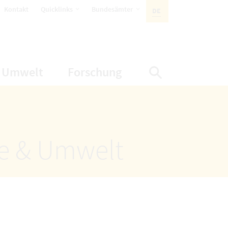
öffnet Untermenüpunkte
öffnet Untermenüpunkte
Kontakt
Quicklinks
Bundesämter
DE
AKTIVE SPRACHE:
nüpunkte
net Untermenüpunkte
öffnet Untermenüpunkte
öffnet Untermenüp
Umwelt
Forschung
Suche einbl
ze & Umwelt