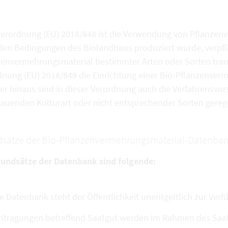
Verordnung (EU) 2018/848 ist die Verwendung von Pflanzen
den Bedingungen des Biolandbaus produziert wurde, verpfli
zenvermehrungsmaterial bestimmter Arten oder Sorten tran
dnung (EU) 2018/848 die Einrichtung einer Bio-Pflanzenve
r hinaus sind in dieser Verordnung auch die Verfahrensvors
auenden Kulturart oder nicht entsprechender Sorten gerege
sätze der Bio-Pflanzenvermehrungsmaterial-Datenban
rundsätze der Datenbank sind folgende:
e Datenbank steht der Öffentlichkeit unentgeltlich zur Verf
ntragungen betreffend Saatgut werden im Rahmen des Saatg