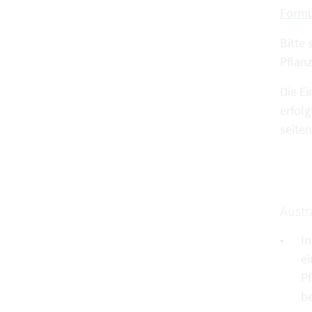
Formu
Bitte
Pflan
Die E
erfol
seite
Austr
In
ei
Pf
b