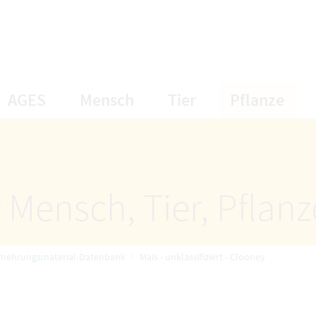
öffnet Untermenüpunkte
öffnet Untermenüpunkte
öffnet Unterme
öff
AGES
Mensch
Tier
Pflanze
 Mensch, Tier, Pflan
rmehrungsmaterial-Datenbank
Mais - unklassifiziert - Clooney