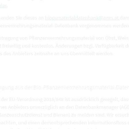
lar
.
 senden Sie dieses an
biopvmaterialdatenbank@ages.at
dami
zenvermehrungsmaterial-Datenbank vorgenommen werden
intragung von Pflanzenvermehrungsmaterial von Obst, Wein,
gt freiwillig und kostenlos. Änderungen bzgl. Verfügbarkei
ns des Anbieters zeitnahe an uns übermittelt werden.
agung aus der Bio-Pflanzenvermehrungsmaterial-Dat
 der EU-Verordnung 2018/848 ist ausdrücklich geregelt, das
nes Anbieters unverzüglich an den Datenbankmanager (AGES
lanzenschutzdienst und Bienen) zu melden sind. Wir ersuc
eachten, und einen dementsprechenden Informationsfluss e