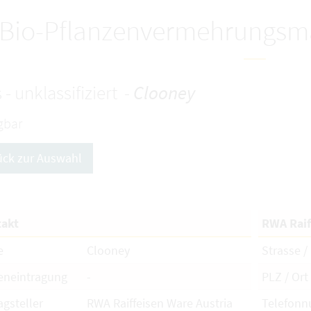
Bio-Pflanzenvermehrungsma
 - unklassifiziert -
Clooney
gbar
ück zur Auswahl
akt
RWA Raif
e
Clooney
Strasse / 
eneintragung
-
PLZ / Ort
agsteller
RWA Raiffeisen Ware Austria
Telefon