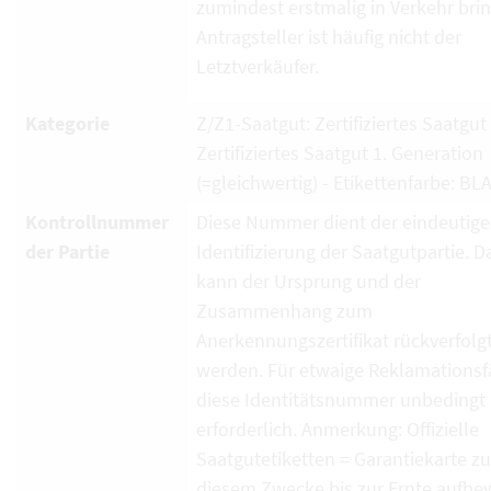
zumindest erstmalig in Verkehr brin
Antragsteller ist häufig nicht der
Letztverkäufer.
Kategorie
Z/Z1-Saatgut: Zertifiziertes Saatgut
Zertifiziertes Saatgut 1. Generation
(=gleichwertig) - Etikettenfarbe: BL
Kontrollnummer
Diese Nummer dient der eindeutig
der Partie
Identifizierung der Saatgutpartie. D
kann der Ursprung und der
Zusammenhang zum
Anerkennungszertifikat rückverfolg
werden. Für etwaige Reklamationsfä
diese Identitätsnummer unbedingt
erforderlich. Anmerkung: Offizielle
Saatgutetiketten = Garantiekarte zu
diesem Zwecke bis zur Ernte aufbe