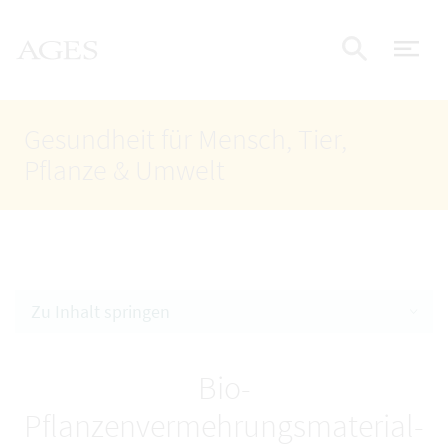
Accesskey
Accesskey
Accesskey
Zum Inhalt
Zum Hauptmenü
Zur Suche
AGES Startseite
[4]
[1]
[2]
Nav
Suche e
Gesundheit für Mensch, Tier,
Pflanze & Umwelt
Zu Inhalt springen
Bio-
Pflanzenvermehrungsmaterial-