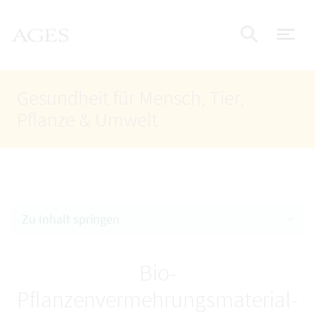
Accesskey
Accesskey
Accesskey
Zum Inhalt
Zum Hauptmenü
Zur Suche
AGES Startseite
[4]
[1]
[2]
Nav
Suche e
Gesundheit für Mensch, Tier,
Pflanze & Umwelt
Zu Inhalt springen
Bio-
Pflanzenvermehrungsmaterial-