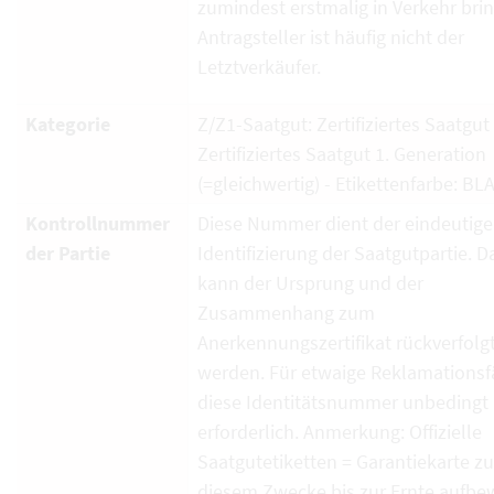
zumindest erstmalig in Verkehr brin
Antragsteller ist häufig nicht der
Letztverkäufer.
Kategorie
Z/Z1-Saatgut: Zertifiziertes Saatgut
Zertifiziertes Saatgut 1. Generation
(=gleichwertig) - Etikettenfarbe: BL
Kontrollnummer
Diese Nummer dient der eindeutig
der Partie
Identifizierung der Saatgutpartie. D
kann der Ursprung und der
Zusammenhang zum
Anerkennungszertifikat rückverfolg
werden. Für etwaige Reklamationsfä
diese Identitätsnummer unbedingt
erforderlich. Anmerkung: Offizielle
Saatgutetiketten = Garantiekarte zu
diesem Zwecke bis zur Ernte aufbe