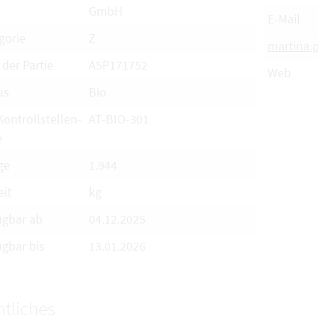
GmbH
E-Mail
gorie
Z
martina
 der Partie
A5P171752
Web
us
Bio
Kontrollstellen-
AT-BIO-301
e
ge
1.944
eit
kg
ügbar ab
04.12.2025
ügbar bis
13.01.2026
tliches