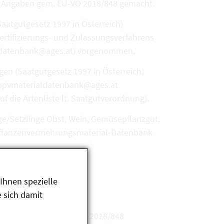
en Angaben gem. EU-VO 2018/848 gemacht.
aatgutgesetz 1997 in Österreich)
ertifizierungs- und Zulassungsverfahrens
ialdatenbank@ages.at) vorgenommen.
en (Saatgutgesetz 1997 in Österreich)
biopvmaterialdatenbank@ages.at
die Artenliste lt. Saatgutverordnung).
ge/Setzlinge Obst, Wein, Gemüsepflanzgut,
O-Pflanzenvermehrungsmaterial-Datenbank
Ihnen spezielle
 sich damit
r Erzeugung gem. EU-VO 2018/848