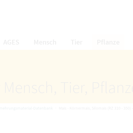
öffnet Untermenüpunkte
öffnet Untermenüpunkte
öffnet Unterme
öff
AGES
Mensch
Tier
Pflanze
 Mensch, Tier, Pflan
rmehrungsmaterial-Datenbank
Mais - Körnermais, Silomais (RZ 310 - 350)