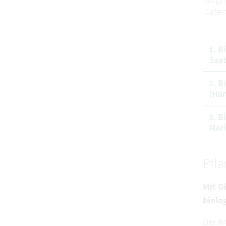
Daten
1. B
Saat
2. B
(Hän
3. B
Mari
Pfl
Mit G
biolo
Der A