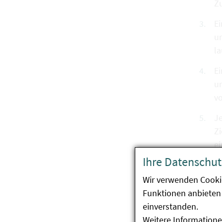
Zu
Ei
un
l
Ei
u
vo
Je
Z
e
Ihre Datenschut
Die V
Wir verwenden Cooki
Funktionen anbieten 
einverstanden.
Fü
Weitere Informatione