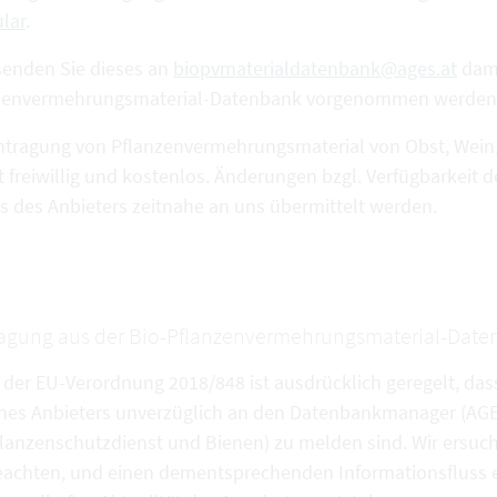
lar
.
 senden Sie dieses an
biopvmaterialdatenbank@ages.at
dami
zenvermehrungsmaterial-Datenbank vorgenommen werden
intragung von Pflanzenvermehrungsmaterial von Obst, Wein,
gt freiwillig und kostenlos. Änderungen bzgl. Verfügbarkei
ns des Anbieters zeitnahe an uns übermittelt werden.
agung aus der Bio-Pflanzenvermehrungsmaterial-Dat
 der EU-Verordnung 2018/848 ist ausdrücklich geregelt, das
nes Anbieters unverzüglich an den Datenbankmanager (AGES
lanzenschutzdienst und Bienen) zu melden sind. Wir ersuc
eachten, und einen dementsprechenden Informationsfluss e