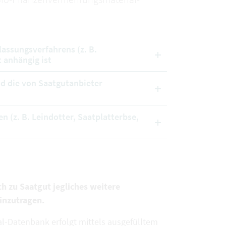
lassungsverfahrens (z. B.
 anhängig ist
nd die von Saatgutanbieter
n (z. B. Leindotter, Saatplatterbse,
ch zu Saatgut jegliches weitere
inzutragen.
l-Datenbank erfolgt mittels ausgefülltem