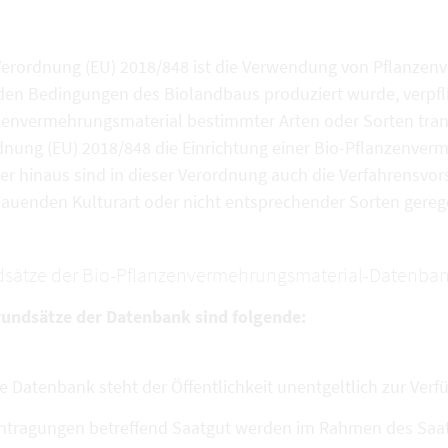
Verordnung (EU) 2018/848 ist die Verwendung von Pflanzen
den Bedingungen des Biolandbaus produziert wurde, verpfli
zenvermehrungsmaterial bestimmter Arten oder Sorten tran
dnung (EU) 2018/848 die Einrichtung einer Bio-Pflanzenve
r hinaus sind in dieser Verordnung auch die Verfahrensvors
auenden Kulturart oder nicht entsprechender Sorten gerege
sätze der Bio-Pflanzenvermehrungsmaterial-Datenban
rundsätze der Datenbank sind folgende:
e Datenbank steht der Öffentlichkeit unentgeltlich zur Verf
ntragungen betreffend Saatgut werden im Rahmen des Saatg