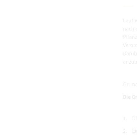
Laut 
nach 
Pflan
Veror
Darübe
anzub
Grund
Die G
Di
Ei