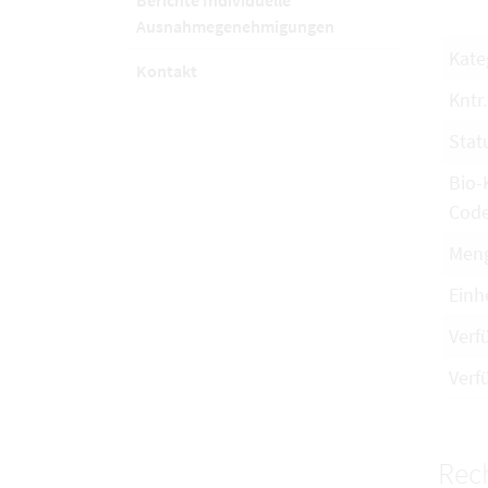
Berichte Individuelle
Ausnahmegenehmigungen
Kate
Kontakt
Kntr.
Stat
Bio-
Cod
Men
Einh
Verf
Verf
Rech