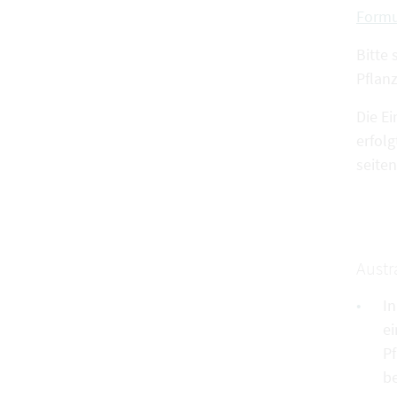
Formu
Bitte
Pflan
Die E
erfol
seite
Austr
In
ei
Pf
b