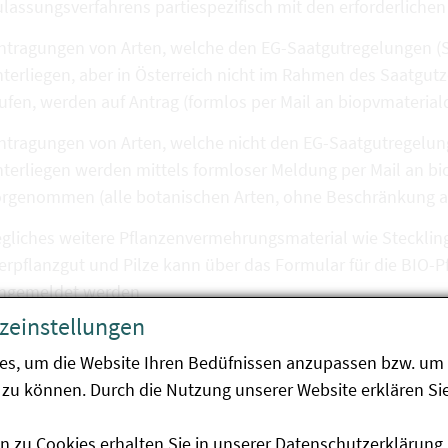
lassungsverfahrens partiespezifisch mit den erforderlich
ntragungen von Arten, welche den EG-Saatgutregelungen (S
terliegen, aber in Österreich nicht im Rahmen des Saatgutz
aufen, werden auf Antrag (formlos per Mail an biopvmater
ntragungen von Arten, welche nicht den EG-Saatgutregelung
nterliegen werden mittels formloser Meldung per Mail an 
rgenommen (alle botanischen Arten, ohne Beschränkung auf 
gliches weitere Pflanzenvermehrungsmaterial wie Stecklin
ierpflanzgut und Pilze kann über das Formular für die BI
ingemeldet werden
zeinstellungen
oraussetzungen für die Eintragung in die Datenbank:
es, um die Website Ihren Bedüfnissen anzupassen bzw. um 
zu können. Durch die Nutzung unserer Website erklären Sie
r das Pflanzenvermehrungsmaterial ist die Konformität de
n zu Cookies erhalten Sie in unserer
Datenschutzerklärung
.