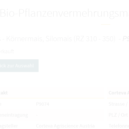
Bio-Pflanzenvermehrungsma
 - Körnermais, Silomais (RZ 310 - 350) -
P
rkauft
ück zur Auswahl
akt
Corteva 
e
P9074
Strasse / 
eneintragung
-
PLZ / Ort
agsteller
Corteva Agriscience Austria
Telefon