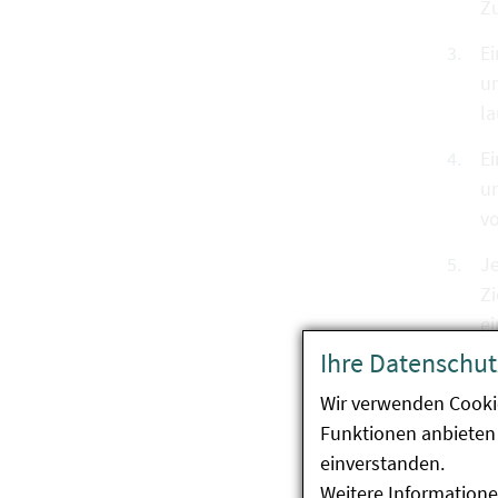
Zu
Ei
un
l
Ei
u
vo
Je
Z
e
Ihre Datenschut
Die V
Wir verwenden Cooki
Funktionen anbieten 
einverstanden.
Fü
Weitere Informatione