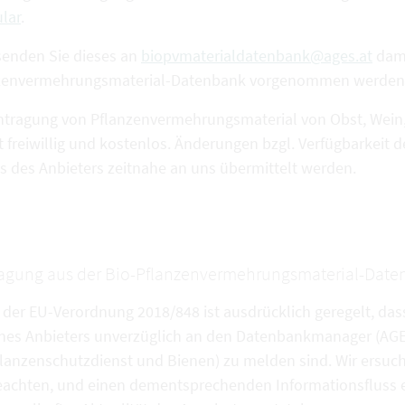
lar
.
 senden Sie dieses an
biopvmaterialdatenbank@ages.at
dami
zenvermehrungsmaterial-Datenbank vorgenommen werden
intragung von Pflanzenvermehrungsmaterial von Obst, Wein,
gt freiwillig und kostenlos. Änderungen bzgl. Verfügbarkei
ns des Anbieters zeitnahe an uns übermittelt werden.
agung aus der Bio-Pflanzenvermehrungsmaterial-Dat
 der EU-Verordnung 2018/848 ist ausdrücklich geregelt, das
nes Anbieters unverzüglich an den Datenbankmanager (AGES
lanzenschutzdienst und Bienen) zu melden sind. Wir ersuc
eachten, und einen dementsprechenden Informationsfluss e