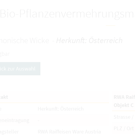
Bio-Pflanzenvermehrungsma
nonische Wicke -
Herkunft: Österreich
gbar
ück zur Auswahl
akt
RWA Raif
Objekt C
e
Herkunft: Österreich
Strasse / 
eneintragung
-
PLZ / Ort
agsteller
RWA Raiffeisen Ware Austria