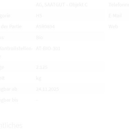
AG, SAATGUT - Objekt C
Telefon
gorie
HS
E-Mail
 der Partie
A5R0894
Web
us
Bio
Kontrollstellen-
AT-BIO-301
e
ge
2.125
eit
kg
ügbar ab
24.11.2025
ügbar bis
-
tliches