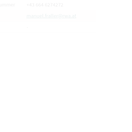
nummer
+43 664 6274272
manuel.fraller@rwa.at
-