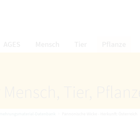
öffnet Untermenüpunkte
öffnet Untermenüpunkte
öffnet Unterme
öff
AGES
Mensch
Tier
Pflanze
 Mensch, Tier, Pflan
rmehrungsmaterial-Datenbank
Pannonische Wicke - Herkunft: Österreich