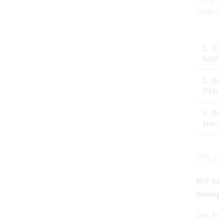
Daten
1. B
Saat
2. B
(Hän
3. B
Mari
Pfl
Mit G
biolo
Der A