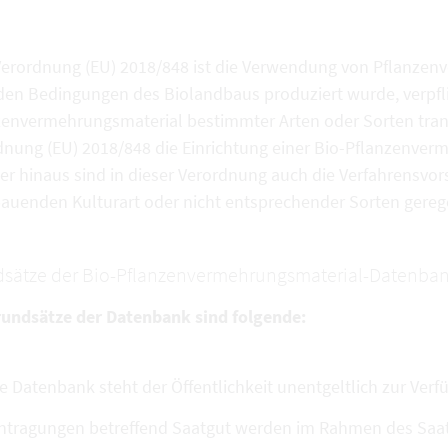
Verordnung (EU) 2018/848 ist die Verwendung von Pflanzen
den Bedingungen des Biolandbaus produziert wurde, verpfli
zenvermehrungsmaterial bestimmter Arten oder Sorten tran
dnung (EU) 2018/848 die Einrichtung einer Bio-Pflanzenve
r hinaus sind in dieser Verordnung auch die Verfahrensvors
auenden Kulturart oder nicht entsprechender Sorten gerege
sätze der Bio-Pflanzenvermehrungsmaterial-Datenban
rundsätze der Datenbank sind folgende:
e Datenbank steht der Öffentlichkeit unentgeltlich zur Verf
ntragungen betreffend Saatgut werden im Rahmen des Saatg