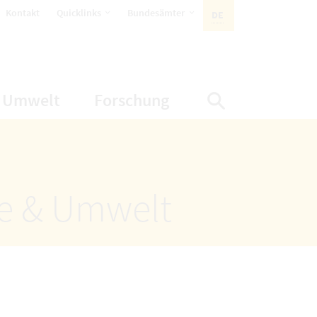
öffnet Untermenüpunkte
öffnet Untermenüpunkte
Kontakt
Quicklinks
Bundesämter
DE
AKTIVE SPRACHE:
nüpunkte
net Untermenüpunkte
öffnet Untermenüpunkte
öffnet Untermenüp
Umwelt
Forschung
Suche einbl
ze & Umwelt