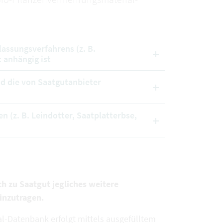
lassungsverfahrens (z. B.
 anhängig ist
nd die von Saatgutanbieter
n (z. B. Leindotter, Saatplatterbse,
ch zu Saatgut jegliches weitere
inzutragen.
l-Datenbank erfolgt mittels ausgefülltem