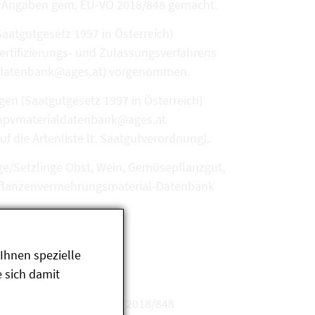
en Angaben gem. EU-VO 2018/848 gemacht.
aatgutgesetz 1997 in Österreich)
ertifizierungs- und Zulassungsverfahrens
ialdatenbank@ages.at) vorgenommen.
en (Saatgutgesetz 1997 in Österreich)
biopvmaterialdatenbank@ages.at
die Artenliste lt. Saatgutverordnung).
ge/Setzlinge Obst, Wein, Gemüsepflanzgut,
O-Pflanzenvermehrungsmaterial-Datenbank
Ihnen spezielle
 sich damit
r Erzeugung gem. EU-VO 2018/848