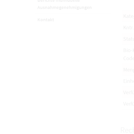
Berichte Individuelle
Ausnahmegenehmigungen
Kate
Kontakt
Kntr.
Stat
Bio-
Cod
Men
Einh
Verf
Verf
Rech