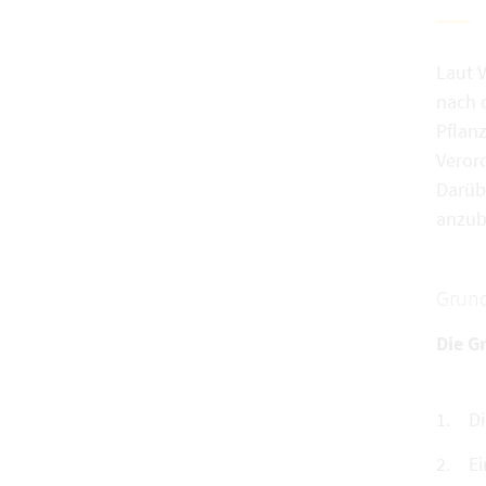
Laut 
nach 
Pflan
Veror
Darübe
anzub
Grund
Die G
Di
Ei