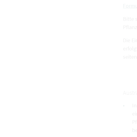
Formu
Bitte
Pflan
Die E
erfol
seite
Austr
In
ei
Pf
b