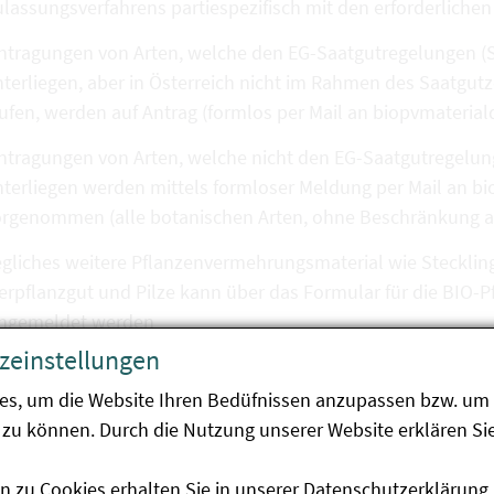
lassungsverfahrens partiespezifisch mit den erforderlich
ntragungen von Arten, welche den EG-Saatgutregelungen (S
terliegen, aber in Österreich nicht im Rahmen des Saatgutz
aufen, werden auf Antrag (formlos per Mail an biopvmater
ntragungen von Arten, welche nicht den EG-Saatgutregelung
nterliegen werden mittels formloser Meldung per Mail an 
rgenommen (alle botanischen Arten, ohne Beschränkung auf 
gliches weitere Pflanzenvermehrungsmaterial wie Stecklin
ierpflanzgut und Pilze kann über das Formular für die BI
ingemeldet werden
zeinstellungen
oraussetzungen für die Eintragung in die Datenbank:
es, um die Website Ihren Bedüfnissen anzupassen bzw. um 
zu können. Durch die Nutzung unserer Website erklären Sie
r das Pflanzenvermehrungsmaterial ist die Konformität de
n zu Cookies erhalten Sie in unserer
Datenschutzerklärung
.