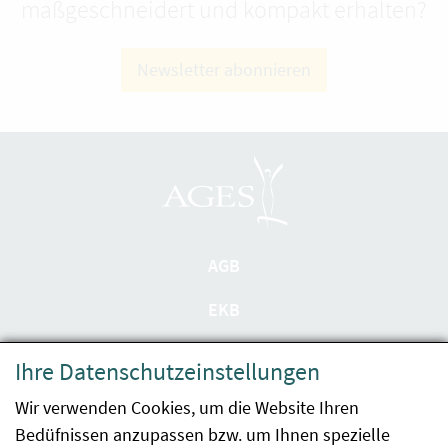
maßgeschneidert und kompakt erhalten?
Newsletter abonnieren
AGB
EKB
Datenschutzerklärung
Ihre Datenschutzeinstellungen
Barrierefreiheit
Wir verwenden Cookies, um die Website Ihren
Bedüfnissen anzupassen bzw. um Ihnen spezielle
Impressum