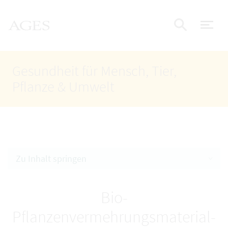
Accesskey
Accesskey
Accesskey
Zum Inhalt
Zum Hauptmenü
Zur Suche
AGES Startseite
[4]
[1]
[2]
Nav
Suche e
Gesundheit für Mensch, Tier,
Pflanze & Umwelt
Zu Inhalt springen
Bio-
Pflanzenvermehrungsmaterial-