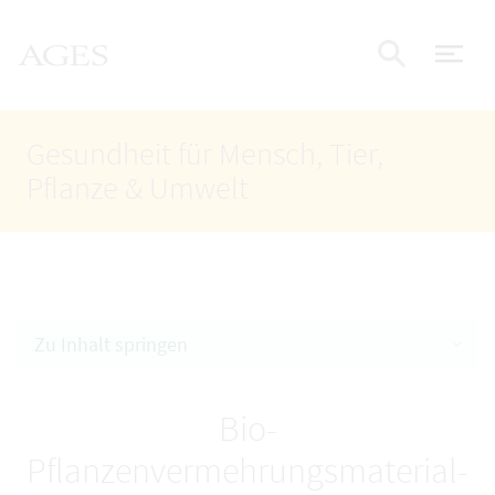
Accesskey
Accesskey
Accesskey
Zum Inhalt
Zum Hauptmenü
Zur Suche
AGES Startseite
[4]
[1]
[2]
Nav
Suche e
Gesundheit für Mensch, Tier,
Pflanze & Umwelt
Zu Inhalt springen
Bio-
Pflanzenvermehrungsmaterial-