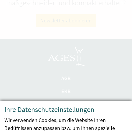
maßgeschneidert und kompakt erhalten?
Newsletter abonnieren
AGB
EKB
Datenschutzerklärung
Ihre Datenschutzeinstellungen
Barrierefreiheit
Wir verwenden Cookies, um die Website Ihren
Bedüfnissen anzupassen bzw. um Ihnen spezielle
Impressum