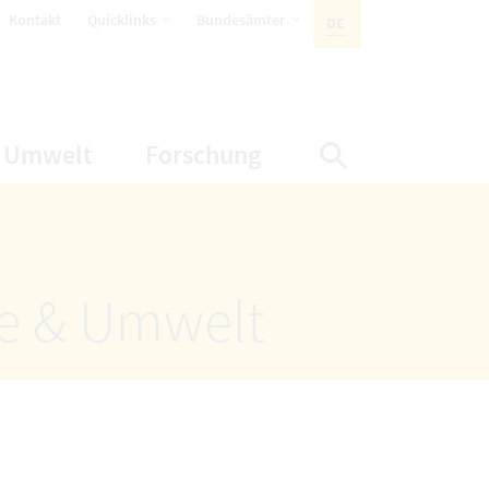
öffnet Untermenüpunkte
öffnet Untermenüpunkte
Kontakt
Quicklinks
Bundesämter
DE
AKTIVE SPRACHE:
nüpunkte
net Untermenüpunkte
öffnet Untermenüpunkte
öffnet Untermenüp
Umwelt
Forschung
Suche einbl
ze & Umwelt