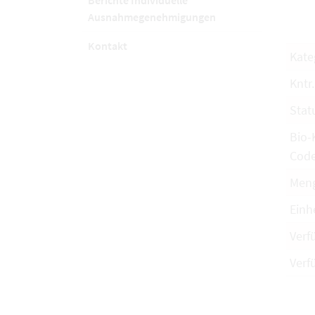
Berichte Individuelle
Ausnahmegenehmigungen
Kontakt
Kate
Kntr.
Stat
Bio-
Cod
Men
Einh
Verf
Verf