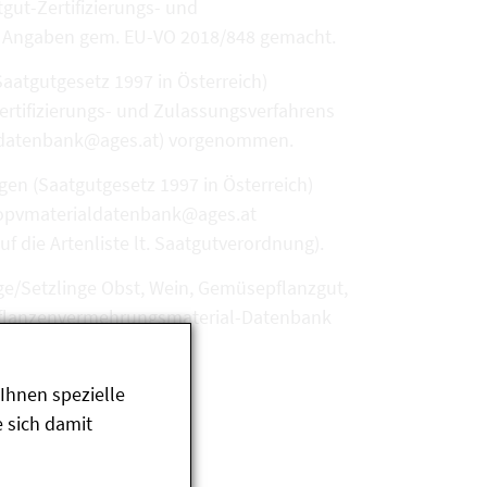
ut-Zertifizierungs- und
en Angaben gem. EU-VO 2018/848 gemacht.
aatgutgesetz 1997 in Österreich)
ertifizierungs- und Zulassungsverfahrens
ialdatenbank@ages.at) vorgenommen.
en (Saatgutgesetz 1997 in Österreich)
biopvmaterialdatenbank@ages.at
die Artenliste lt. Saatgutverordnung).
ge/Setzlinge Obst, Wein, Gemüsepflanzgut,
O-Pflanzenvermehrungsmaterial-Datenbank
Ihnen spezielle
 sich damit