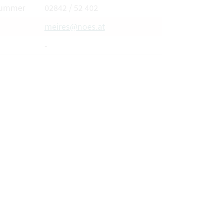
nummer
02842 / 52 402
meires@noes.at
-