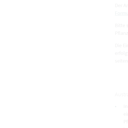
Der A
Formu
Bitte
Pflan
Die E
erfol
seite
Austr
In
ei
Pf