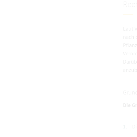
Rech
Laut 
nach 
Pflan
Veror
Darübe
anzub
Grund
Die G
Di