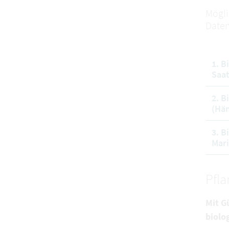
Mögli
Daten
1. B
Saat
2. B
(Hän
3. B
Mari
Pfl
Mit G
biolo