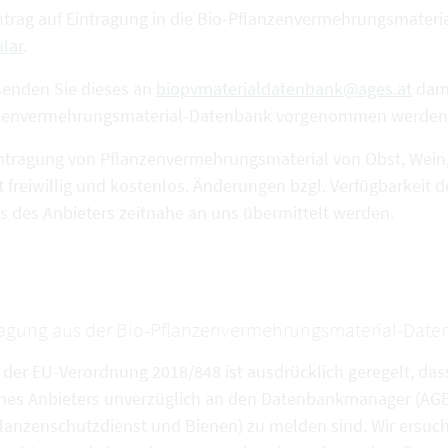
ntrag auf Eintragung in die Bio-Pflanzenvermehrungsmateria
lar
.
 senden Sie dieses an
biopvmaterialdatenbank@ages.at
dami
zenvermehrungsmaterial-Datenbank vorgenommen werden
intragung von Pflanzenvermehrungsmaterial von Obst, Wein,
gt freiwillig und kostenlos. Änderungen bzgl. Verfügbarkei
ns des Anbieters zeitnahe an uns übermittelt werden.
agung aus der Bio-Pflanzenvermehrungsmaterial-Dat
 der EU-Verordnung 2018/848 ist ausdrücklich geregelt, das
nes Anbieters unverzüglich an den Datenbankmanager (AGES
lanzenschutzdienst und Bienen) zu melden sind. Wir ersuc