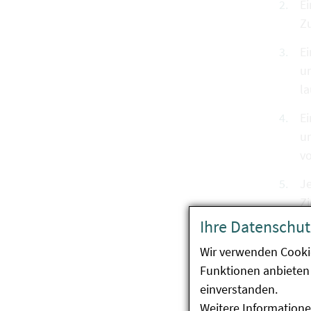
Ei
Zu
Ei
un
l
Ei
u
vo
Je
Z
e
Ihre Datenschut
Wir verwenden Cooki
Die V
Funktionen anbieten 
einverstanden.
Weitere Informatione