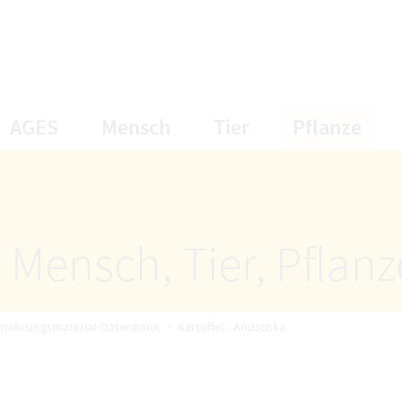
öffnet Untermenüpunkte
öffnet Untermenüpunkte
öffnet Unterme
öff
AGES
Mensch
Tier
Pflanze
 Mensch, Tier, Pflan
rmehrungsmaterial-Datenbank
Kartoffel - Anuschka