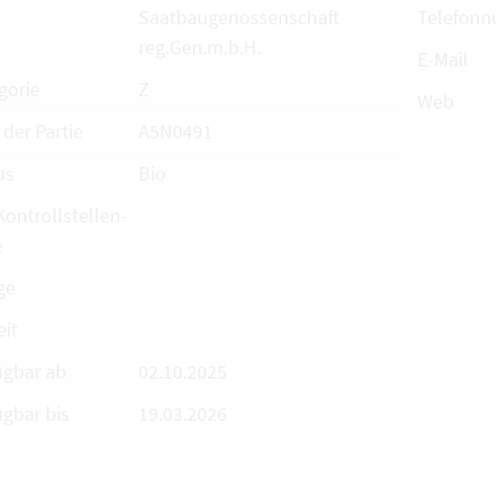
Saatbaugenossenschaft
Telefon
reg.Gen.m.b.H.
E-Mail
gorie
Z
Web
 der Partie
A5N0491
us
Bio
Kontrollstellen-
e
ge
eit
ügbar ab
02.10.2025
ügbar bis
19.03.2026