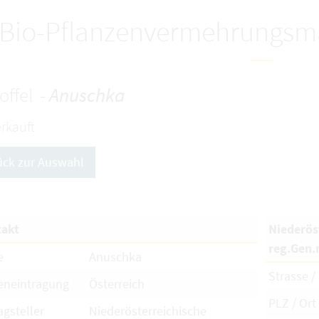
Bio-Pflanzenvermehrungsma
offel -
Anuschka
rkauft
ück zur Auswahl
akt
Niederös
reg.Gen.
e
Anuschka
Strasse / 
eneintragung
Österreich
PLZ / Ort
agsteller
Niederösterreichische