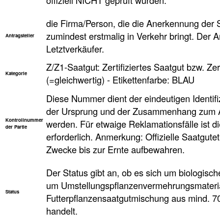
die Firma/Person, die die Anerkennung der 
zumindest erstmalig in Verkehr bringt. Der Ant
Antragsteller
Letztverkäufer.
Z/Z1-Saatgut: Zertifiziertes Saatgut bzw. Zer
Kategorie
(=gleichwertig) - Etikettenfarbe: BLAU
Diese Nummer dient der eindeutigen Identifi
der Ursprung und der Zusammenhang zum An
Kontrollnummer
werden. Für etwaige Reklamationsfälle ist d
der Partie
erforderlich. Anmerkung: Offizielle Saatgute
Zwecke bis zur Ernte aufbewahren.
Der Status gibt an, ob es sich um biologisc
um Umstellungspflanzenvermehrungsmaterial
Status
Futterpflanzensaatgutmischung aus mind. 
handelt.