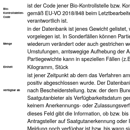
ist der Code jener Bio-Kontrollstelle bzw. Kon
Bio-
gemäß EU-VO 2018/848 beim Letztbearbeiter
Kontrollstellen-
Code
verantwortlich ist.
in der Datenbank ist jenes Gewicht geliste
vorgelegen ist. In Sonderfällen können Parti
wiederum verändert oder auch gestrichen w
Menge
Umstufungen, amtswegige Aufhebung der An
Partiegewichte kann in speziellen Fällen (z.
Kilogramm, Stück
Einheit
ist jener Zeitpunkt ab dem das Verfahren a
positiv abgeschlossen wurde. Der Datenbank
nach Bescheiderstellung. bzw. der dem Bun
verfügbar ab
Saatgutanbieter als Verfügbarkeitsdatum ge
keinem Anerkennungs- oder Zulassungsverfa
dieses Feld gibt die Information, ob bzw. bi
Antragsteller auf Saatgutanerkennung oder 
Meldung noch verfügbar ist bzw. bis wann sie