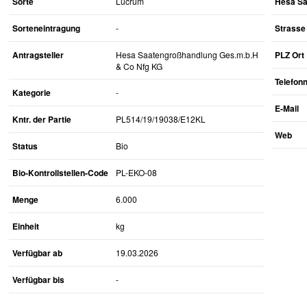
Sorte
Lucrum
Hesa Sa
Sorteneintragung
-
Strasse 
Antragsteller
Hesa Saatengroßhandlung Ges.m.b.H
PLZ Ort
& Co Nfg KG
Telefo
Kategorie
-
E-Mail
Kntr. der Partie
PL514/19/19038/E12KL
Web
Status
Bio
Bio-Kontrollstellen-Code
PL-EKO-08
Menge
6.000
Einheit
kg
Verfügbar ab
19.03.2026
Verfügbar bis
-