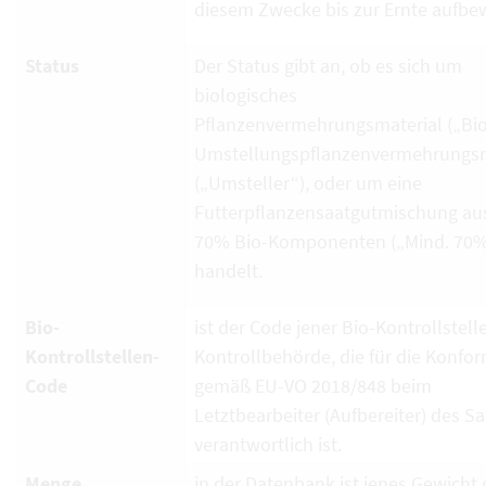
diesem Zwecke bis zur Ernte aufbe
Status
Der Status gibt an, ob es sich um
biologisches
Pflanzenvermehrungsmaterial („Bio
Umstellungspflanzenvermehrungsm
(„Umsteller“), oder um eine
Futterpflanzensaatgutmischung au
70% Bio-Komponenten („Mind. 70%
handelt.
Bio-
ist der Code jener Bio-Kontrollstell
Kontrollstellen-
Kontrollbehörde, die für die Konfor
Code
gemäß EU-VO 2018/848 beim
Letztbearbeiter (Aufbereiter) des S
verantwortlich ist.
Menge
in der Datenbank ist jenes Gewicht g