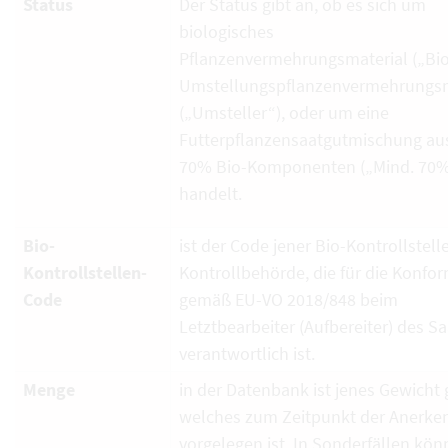
Status
Der Status gibt an, ob es sich um
biologisches
Pflanzenvermehrungsmaterial („Bio
Umstellungspflanzenvermehrungsm
(„Umsteller“), oder um eine
Futterpflanzensaatgutmischung au
70% Bio-Komponenten („Mind. 70%
handelt.
Bio-
ist der Code jener Bio-Kontrollstell
Kontrollstellen-
Kontrollbehörde, die für die Konfor
Code
gemäß EU-VO 2018/848 beim
Letztbearbeiter (Aufbereiter) des S
verantwortlich ist.
Menge
in der Datenbank ist jenes Gewicht g
welches zum Zeitpunkt der Anerk
vorgelegen ist. In Sonderfällen kö