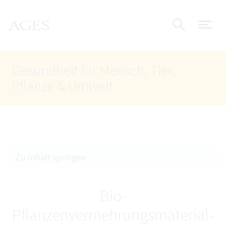
Accesskey
Accesskey
Accesskey
Zum Inhalt
Zum Hauptmenü
Zur Suche
AGES Startseite
[4]
[1]
[2]
Nav
Suche e
Gesundheit für Mensch, Tier,
Pflanze & Umwelt
Zu Inhalt springen
Bio-
Pflanzenvermehrungsmaterial-