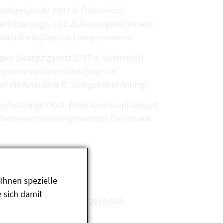
aatgutgesetz 1997 in Österreich)
ertifizierungs- und Zulassungsverfahrens
ialdatenbank@ages.at) vorgenommen.
en (Saatgutgesetz 1997 in Österreich)
biopvmaterialdatenbank@ages.at
die Artenliste lt. Saatgutverordnung).
ge/Setzlinge Obst, Wein, Gemüsepflanzgut,
O-Pflanzenvermehrungsmaterial-Datenbank
Ihnen spezielle
 sich damit
r Erzeugung gem. EU-VO 2018/848