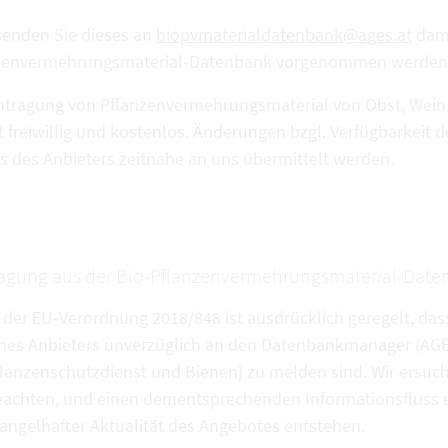
 senden Sie dieses an
biopvmaterialdatenbank@ages.at
dami
zenvermehrungsmaterial-Datenbank vorgenommen werden
intragung von Pflanzenvermehrungsmaterial von Obst, Wein,
gt freiwillig und kostenlos. Änderungen bzgl. Verfügbarkei
ns des Anbieters zeitnahe an uns übermittelt werden.
agung aus der Bio-Pflanzenvermehrungsmaterial-Dat
 der EU-Verordnung 2018/848 ist ausdrücklich geregelt, das
nes Anbieters unverzüglich an den Datenbankmanager (AGES
lanzenschutzdienst und Bienen) zu melden sind. Wir ersuc
eachten, und einen dementsprechenden Informationsfluss e
ngelhafter Aktualität des Angebotes entstehen.