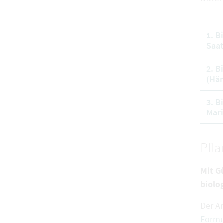
1. B
Saat
2. B
(Hän
3. B
Mari
Pfl
Mit G
biolo
Der A
Formu