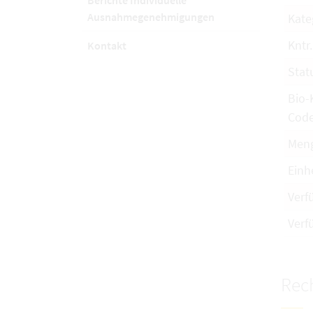
Berichte Individuelle
Ausnahmegenehmigungen
Kate
Kntr.
Kontakt
Stat
Bio-
Cod
Men
Einh
Verf
Verf
Rech