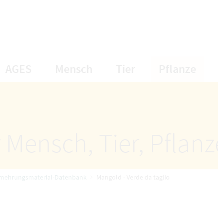
öffnet Untermenüpunkte
öffnet Untermenüpunkte
öffnet Unterme
öff
AGES
Mensch
Tier
Pflanze
 Mensch, Tier, Pflan
rmehrungsmaterial-Datenbank
Mangold - Verde da taglio