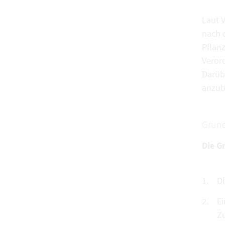
Laut 
nach 
Pflan
Veror
Darübe
anzub
Grund
Die G
Di
Ei
Zu