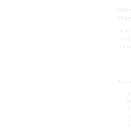
Bitte
Pflan
Die E
erfol
seite
Austr
In
ei
Pf
b
ma