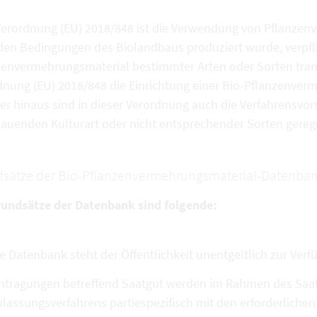
Verordnung (EU) 2018/848 ist die Verwendung von Pflanzen
den Bedingungen des Biolandbaus produziert wurde, verpfli
zenvermehrungsmaterial bestimmter Arten oder Sorten tran
dnung (EU) 2018/848 die Einrichtung einer Bio-Pflanzenve
r hinaus sind in dieser Verordnung auch die Verfahrensvors
auenden Kulturart oder nicht entsprechender Sorten gerege
sätze der Bio-Pflanzenvermehrungsmaterial-Datenban
rundsätze der Datenbank sind folgende:
e Datenbank steht der Öffentlichkeit unentgeltlich zur Verf
ntragungen betreffend Saatgut werden im Rahmen des Saatg
lassungsverfahrens partiespezifisch mit den erforderlich