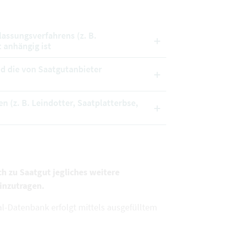
lassungsverfahrens (z. B.
 anhängig ist
nd die von Saatgutanbieter
n (z. B. Leindotter, Saatplatterbse,
ch zu Saatgut jegliches weitere
inzutragen.
l-Datenbank erfolgt mittels ausgefülltem