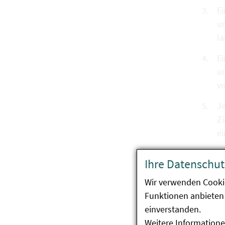
Ei
un
l
Ei
u
vo
Je
Z
e
Ihre Datenschut
Die V
Wir verwenden Cooki
Funktionen anbieten 
Fü
einverstanden.
vo
Weitere Informatione