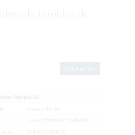
terial-Datenbank
Druckansicht
imer Saatgut AG
Nr.
Kronstraße 24
61209 Echzell-Bingenheim
nummer
00496035189972