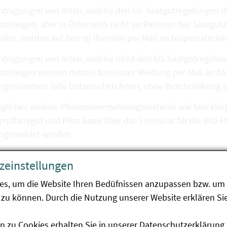
ntragungen von Arten, welche den EG-Saatgutregelungen (S
terliegen, aber in Österreich nicht im Rahmen des Saatgutz
aufen, werden auf Antrag (formlos per Mail an biopvmater
ntragungen von Arten, welche nicht den EG-Saatgutregelung
nterliegen werden mittels formloser Meldung per Mail an 
rgenommen (alle botanischen Arten, ohne Beschränkung auf 
gliches weitere Pflanzenvermehrungsmaterial wie Stecklin
ierpflanzgut und Pilze kann über das Formular für die BI
ingemeldet werden
zeinstellungen
oraussetzungen für die Eintragung in die Datenbank:
es, um die Website Ihren Bedüfnissen anzupassen bzw. um 
zu können. Durch die Nutzung unserer Website erklären Sie
r das Pflanzenvermehrungsmaterial ist die Konformität de
rausgesetzt.
n zu Cookies erhalten Sie in unserer
Datenschutzerklärung
.