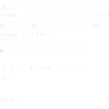
gorie
ST
E-Mail
 der Partie
8
ruth.det
us
Bio
Web
Kontrollstellen-
DE-ÖKO-007
e
ge
eit
ügbar ab
10.11.2025
ügbar bis
-
tliches