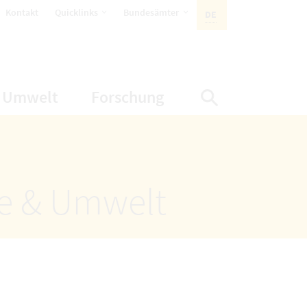
öffnet Untermenüpunkte
öffnet Untermenüpunkte
Kontakt
Quicklinks
Bundesämter
DE
AKTIVE SPRACHE:
nüpunkte
net Untermenüpunkte
öffnet Untermenüpunkte
öffnet Untermenüp
Umwelt
Forschung
Suche einbl
ze & Umwelt