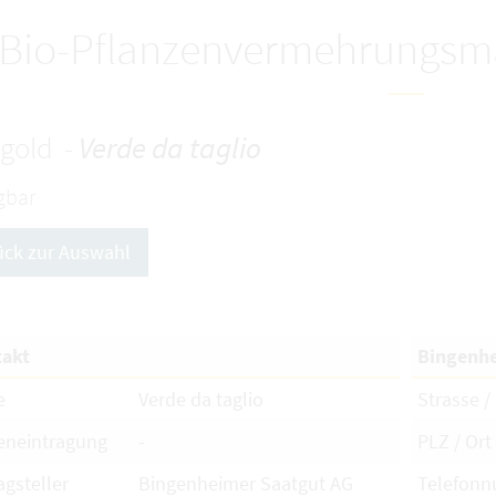
Bio-Pflanzenvermehrungsma
gold -
Verde da taglio
gbar
ück zur Auswahl
akt
Bingenhe
e
Verde da taglio
Strasse / 
eneintragung
-
PLZ / Ort
agsteller
Bingenheimer Saatgut AG
Telefon