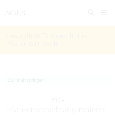
Accesskey
Accesskey
Accesskey
Zum Inhalt
Zum Hauptmenü
Zur Suche
AGES Startseite
[4]
[1]
[2]
Nav
Suche e
Gesundheit für Mensch, Tier,
Pflanze & Umwelt
Zu Inhalt springen
Bio-
Pflanzenvermehrungsmaterial-