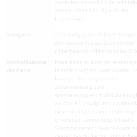
zumindest erstmalig in Verkehr brin
Antragsteller ist häufig nicht der
Letztverkäufer.
Kategorie
Z/Z1-Saatgut: Zertifiziertes Saatgut
Zertifiziertes Saatgut 1. Generation
(=gleichwertig) - Etikettenfarbe: BL
Kontrollnummer
Diese Nummer dient der eindeutig
der Partie
Identifizierung der Saatgutpartie. D
kann der Ursprung und der
Zusammenhang zum
Anerkennungszertifikat rückverfolg
werden. Für etwaige Reklamationsfä
diese Identitätsnummer unbedingt
erforderlich. Anmerkung: Offizielle
Saatgutetiketten = Garantiekarte zu
diesem Zwecke bis zur Ernte aufbe